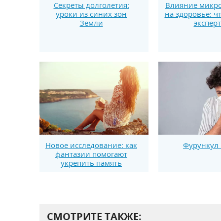
Секреты долголетия:
Влияние микро
уроки из синих зон
на здоровье: ч
Земли
экспер
Новое исследование: как
Фурункул 
фантазии помогают
укрепить память
СМОТРИТЕ ТАКЖЕ: