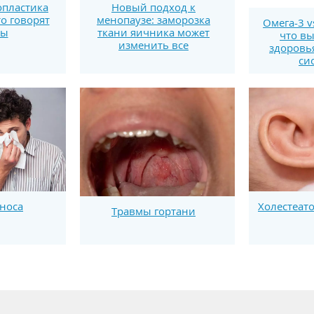
пластика
Новый подход к
то говорят
менопаузе: заморозка
Омега-3 v
ты
ткани яичника может
что вы
изменить все
здоровь
си
носа
Холестеат
Травмы гортани