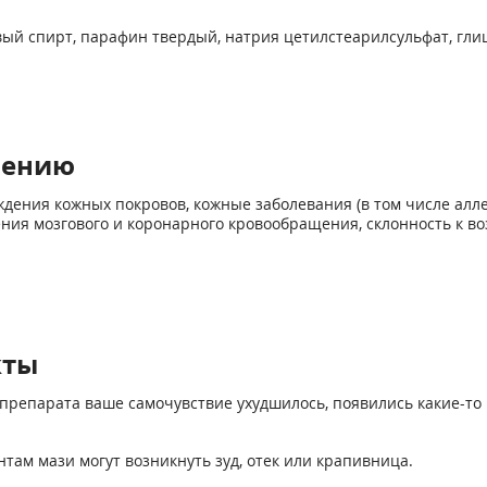
ый спирт, парафин твердый, натрия цетилстеарилсульфат, гли
нению
дения кожных покровов, кожные заболевания (в том числе аллер
шения мозгового и коронарного кровообращения, склонность к 
кты
препарата ваше самочувствие ухудшилось, появились какие-то 
ам мази могут возникнуть зуд, отек или крапивница.