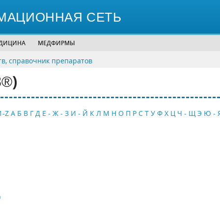
МАЦИОННАЯ СЕТЬ
ЕДИЦИНА
МЕДФИРМЫ
тв, справочник препаратов
B®)
1-Z
А
Б
В
Г
Д
Е - Ж - З
И - Й
К
Л
М
Н
О
П
Р
С
Т
У
Ф
Х
Ц
Ч - Щ
Э
Ю - 
®