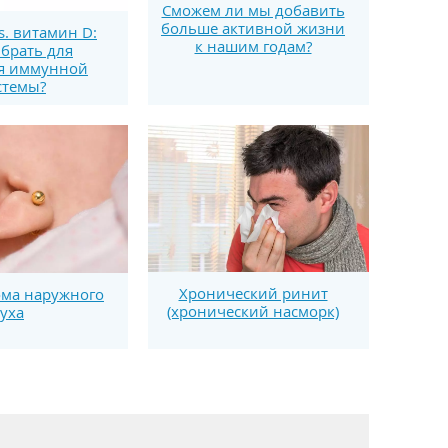
Сможем ли мы добавить
больше активной жизни
s. витамин D:
к нашим годам?
брать для
я иммунной
стемы?
Хронический ринит
ома наружного
(хронический насморк)
уха