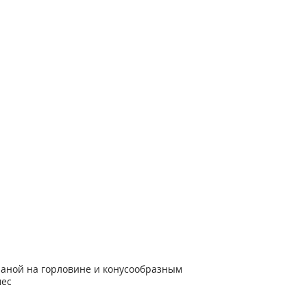
раной на горловине и конусообразным
мес