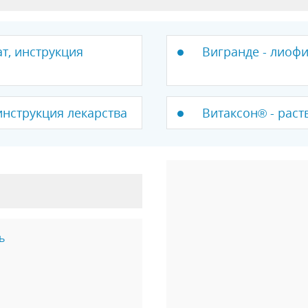
т, инструкция
Вигранде - лиофи
инструкция лекарства
Витаксон® - раст
ь