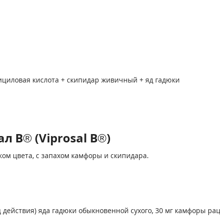
ициловая кислота + скипидар живичный + яд гадюки
 В® (Viprosal B®)
ком цвета, с запахом камфоры и скипидара.
ействия) яда гадюки обыкновенной сухого, 30 мг камфоры рац