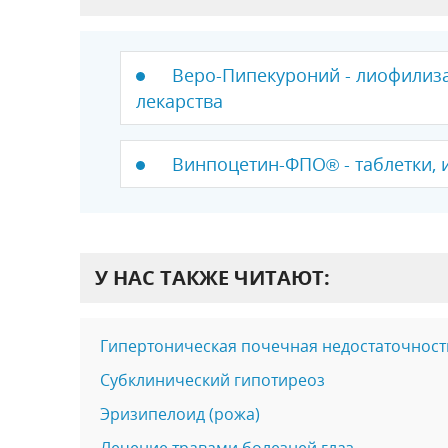
Веро-Пипекуроний - лиофилиза
лекарства
Винпоцетин-ФПО® - таблетки, 
У НАС ТАКЖЕ ЧИТАЮТ:
Гипертоническая почечная недостаточност
Субклинический гипотиреоз
Эризипелоид (рожа)
Лечение травами болезней глаз