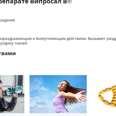
репарате Випросал В®
ож­дения
тнораздражающим и болеутоляющим действием. Вызывает разд
трофику тканей.
твами