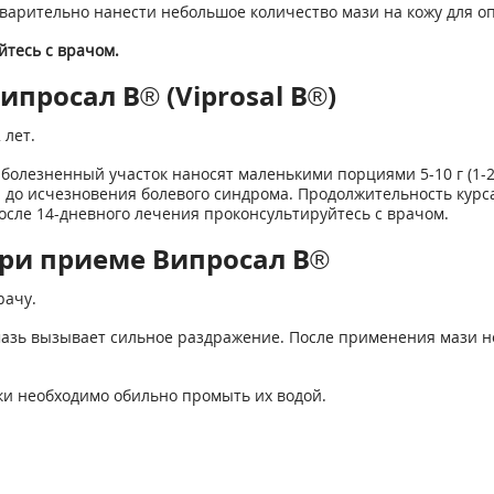
арительно нанести небольшое количество мази на кожу для оп
тесь с врачом.
просал В® (Viprosal B®)
 лет.
болезненный участок наносят маленькими порциями 5-10 г (1-2
и до исчезновения болевого синдрома. Продолжительность курс
сле 14-дневного лечения проконсультируйтесь с врачом.
ри приеме Випросал В®
рачу.
азь вызывает сильное раздражение. После применения мази н
ки необходимо обильно промыть их водой.