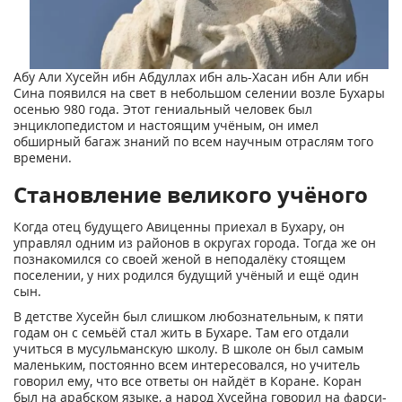
Абу Али Хусейн ибн Абдуллах ибн аль-Хасан ибн Али ибн
Сина появился на свет в небольшом селении возле Бухары
осенью 980 года. Этот гениальный человек был
энциклопедистом и настоящим учёным, он имел
обширный багаж знаний по всем научным отраслям того
времени.
Становление великого учёного
Когда отец будущего Авиценны приехал в Бухару, он
управлял одним из районов в округах города. Тогда же он
познакомился со своей женой в неподалёку стоящем
поселении, у них родился будущий учёный и ещё один
сын.
В детстве Хусейн был слишком любознательным, к пяти
годам он с семьёй стал жить в Бухаре. Там его отдали
учиться в мусульманскую школу. В школе он был самым
маленьким, постоянно всем интересовался, но учитель
говорил ему, что все ответы он найдёт в Коране. Коран
был на арабском языке, а народ Хусейна говорил на фарси-