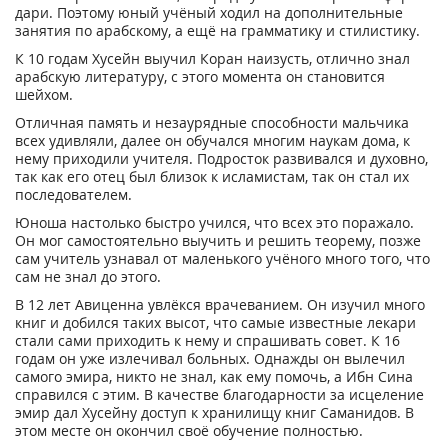
дари. Поэтому юный учёный ходил на дополнительные
занятия по арабскому, а ещё на грамматику и стилистику.
К 10 годам Хусейн выучил Коран наизусть, отлично знал
арабскую литературу, с этого момента он становится
шейхом.
Отличная память и незаурядные способности мальчика
всех удивляли, далее он обучался многим наукам дома, к
нему приходили учителя. Подросток развивался и духовно,
так как его отец был близок к исламистам, так он стал их
последователем.
Юноша настолько быстро учился, что всех это поражало.
Он мог самостоятельно выучить и решить теорему, позже
сам учитель узнавал от маленького учёного много того, что
сам не знал до этого.
В 12 лет Авиценна увлёкся врачеванием. Он изучил много
книг и добился таких высот, что самые известные лекари
стали сами приходить к нему и спрашивать совет. К 16
годам он уже излечивал больных. Однажды он вылечил
самого эмира, никто не знал, как ему помочь, а Ибн Сина
справился с этим. В качестве благодарности за исцеление
эмир дал Хусейну доступ к хранилищу книг Саманидов. В
этом месте он окончил своё обучение полностью.