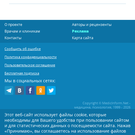
О проекте
Авторы и рецензенты
Врачам и клиникам
Реклама
Контакты
Карта сайта
Сообщить об ошибке
Политика конфиденциальности
Пользовательское соглашение
Бесплатная подписка
Мы в социальных сетях:
Copyright © MedicInform.Net -
медицина, психология, 1999 - 2026
Этот веб-сайт использует файлы cookie, которые
необходимы для Вашего удобства при пользовании сайтом
Копирование или иное распространение статей нашего сайта строго
воспрещается. Копирование раздела "Новости" допускается при наличии
и для статистических данных о посещаемости сайта. Нажав
активной открытой для поисковиков ссылки на MedicInform.Net
«Принимаю», вы соглашаетесь на использование файлов