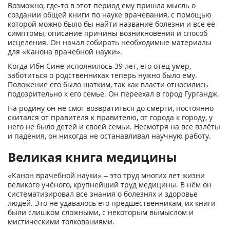
Возможно, где-то в этот период ему пришла мысль о
создании общей книги по науке врачевания, с помощью
которой можно было бы найти название болезни и все её
симптомы, описание причины возникновения и способ
исцеления. Он начал собирать необходимые материалы
для «Канона врачебной науки».
Когда Ибн Сине исполнилось 39 лет, его отец умер,
заботиться о родственниках теперь нужно было ему.
Положение его было шатким, так как власти относились
подозрительно к его семье. Он переехал в город Гургандж.
На родину он не смог возвратиться до смерти, постоянно
скитался от правителя к правителю, от города к городу, у
него не было детей и своей семьи. Несмотря на все взлёты
и падения, он никогда не останавливал научную работу.
Великая книга медицины
«Канон врачебной науки» – это труд многих лет жизни
великого учёного, крупнейший труд медицины. В нём он
систематизировал все знания о болезнях и здоровье
людей. Это не удавалось его предшественникам, их книги
были слишком сложными, с некоторым вымыслом и
мистическими толкованиями.