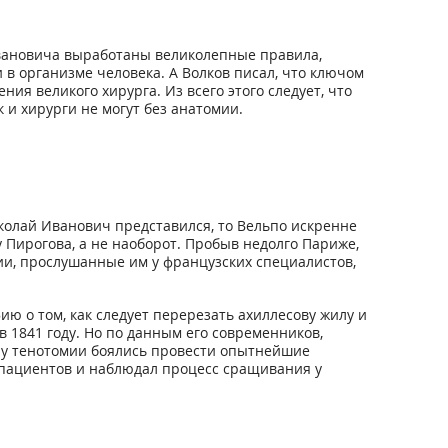
Ивановича выработаны великолепные правила,
 в организме человека. А Волков писал, что ключом
я великого хирурга. Из всего этого следует, что
 и хирурги не могут без анатомии.
иколай Иванович представился, то Вельпо искренне
у Пирогова, а не наоборот. Пробыв недолго Париже,
ии, прослушанные им у французских специалистов,
ю о том, как следует перерезать ахиллесову жилу и
 1841 году. Но по данным его современников,
ру тенотомии боялись провести опытнейшие
к пациентов и наблюдал процесс сращивания у