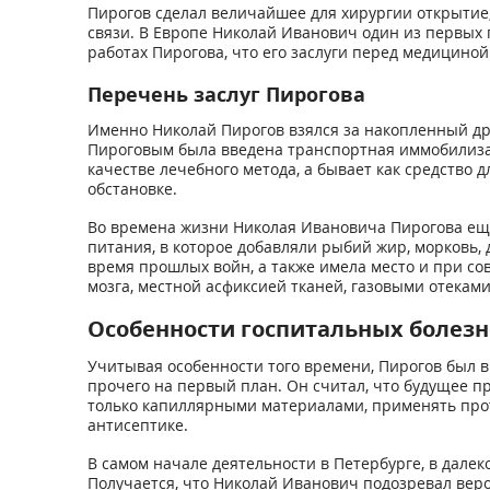
Пирогов сделал величайшее для хирургии открытие,
связи. В Европе Николай Иванович один из первых
работах Пирогова, что его заслуги перед медицино
Перечень заслуг Пирогова
Именно Николай Пирогов взялся за накопленный др
Пироговым была введена транспортная иммобилизац
качестве лечебного метода, а бывает как средство
обстановке.
Во времена жизни Николая Ивановича Пирогова еще
питания, в которое добавляли рыбий жир, морковь,
время прошлых войн, а также имела место и при со
мозга, местной асфиксией тканей, газовыми отекам
Особенности госпитальных болез
Учитывая особенности того времени, Пирогов был в
прочего на первый план. Он считал, что будущее 
только капиллярными материалами, применять проти
антисептике.
В самом начале деятельности в Петербурге, в дале
Получается, что Николай Иванович подозревал вер