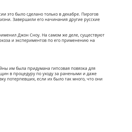
и это было сделано только в декабре. Пирогов
жизни. Завершили его начинания другие русские
рименил Джон Сноу. На самом же деле, существуют
аркоза и экспериментов по его применению на
йны им была придумана гипсовая повязка для
щин в процедуру по уходу за ранеными и даже
у потерпевших, если их было так много, что они