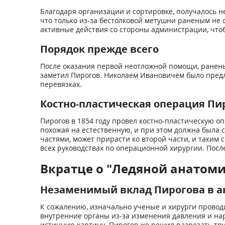
Благодаря организации и сортировке, получалось н
что только из-за бестолковой метушни раненым не
активные действия со стороны администрации, чтоб
Порядок прежде всего
После оказания первой неотложной помощи, раненых
заметил Пирогов. Николаем Ивановичем было предл
перевязках.
Костно-пластическая операция Пи
Пирогов в 1854 году провел костно-пластическую оп
похожая на естественную, и при этом должна была с
частями, может прирасти ко второй части, и таким
всех руководствах по операционной хирургии. Пос
Вкратце о "Ледяной анатом
Незаменимый вклад Пирогова в 
К сожалению, изначально ученые и хирурги провод
внутренние органы из-за изменения давления и нар
истинную картину. Пирогов же решил разрезать тр