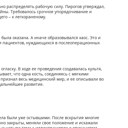
ьно распределять рабочую силу. Пирогов утверждал,
ойны. Требовалось срочное упорядочивание и
его – к легкораненому.
была оказана. А иначе образовывался хаос. Это и
ли пациентов, нуждающихся в послеоперационных
гласку. В ходе ее проведения создавалась культя,
вает, что одна кость, соединяясь с мягкими
 признал весь медицинский мир, и ее описывали во
дальнейшее развитие.
ела были уже остывшими. После вскрытия многие
чно закрыты, меняли свое положение и искажали
лых четыре тома с иллюстрациями и описаниями