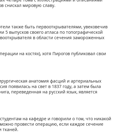
в снискал мировую славу.
хотели также быть первооткрывателями, увековечив
ии 5 выпусков своего атласа по топографической
рвооткрывателя в области сечения замороженных
рации на костях), хотя Пирогов публиковал свои
ирургическая анатомия фасций и артериальных
ия появилась на свет в 1837 году, а затем была
ига, переведенная на русский язык, является
тудентам на кафедре и говорили о том, что никакой
е можно провести операцию, если каждое сечение
 тканей.