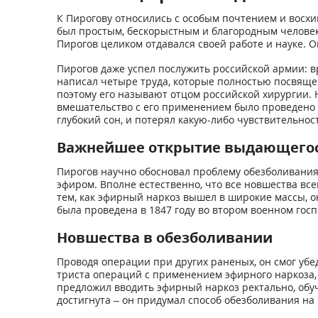
К Пирогову относились с особым почтением и восхи
был простым, бескорыстным и благородным человеком
Пирогов целиком отдавался своей работе и науке. О
Пирогов даже успел послужить российской армии: вр
написал четыре труда, которые полностью посвяще
поэтому его называют отцом российской хирургии.
вмешательство с его применением было проведено 
глубокий сон, и потерял какую-либо чувствительност
Важнейшее открытие выдающегос
Пирогов научно обосновал проблему обезболивания,
эфиром. Вполне естественно, что все новшества все
тем, как эфирный наркоз вышел в широкие массы, 
была проведена в 1847 году во втором военном госп
Новшества в обезболивании
Проводя операции при других раненых, он смог уб
триста операций с применением эфирного наркоза,
предложил вводить эфирный наркоз ректально, обуч
достигнута – он придумал способ обезболивания на