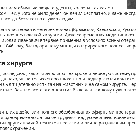
щением обычные люди, студенты, коллеги, так как он
. Тех, у кого не было денег, он лечил бесплатно, и даже ино
н всегда беззаветно служил людям.
ач участвовал в четырех войнах (Крымской, Кавказской, Русско-
ны военно-полевой хирургии. Даже современная медицина осно
 Николай Иванович впервые применил в условиях войны опера
в 1846 году, благодаря чему мышцы оперируемого полностью ра
ь.
я хирурга
 исследовал, как эфиры влияют на кровь и нервную систему, п
гда находят не только сторонников, но и подвергаются критике
он был тщательно испытан на животных и на самом хирурге. П
итале. Важнее всего это открытие было для тех, кому нужно ок
едить их в действии полного обезболивания эфирными препарат
 и одновременно с этим он трудился над усовершенствование
ил других врачей технике анестезии и лично раздавал им преп
 полях сражений.