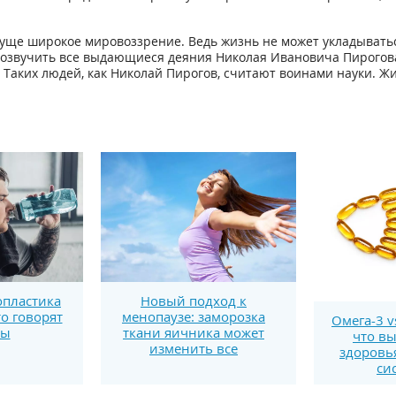
суще широкое мировоззрение. Ведь жизнь не может укладывать
озвучить все выдающиеся деяния Николая Ивановича Пирогова.
Таких людей, как Николай Пирогов, считают воинами науки. Жиз
пластика
Новый подход к
то говорят
менопаузе: заморозка
Омега-3 v
ты
ткани яичника может
что вы
изменить все
здоровь
си