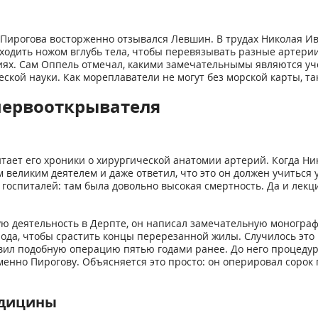
е Пирогова восторженно отзывался Левшин. В трудах Николая 
ходить ножом вглубь тела, чтобы перевязывать разные артерии
ях. Сам Оппель отмечал, какими замечательнымы являются учени
ой науки. Как мореплаватели не могут без морской карты, так
первооткрывателя
итает его хроники о хирургической анатомии артерий. Когда Н
м великим деятелем и даже ответил, что это он должен учиться 
госпиталей: там была довольно высокая смертность. Да и лекц
 деятельность в Дерпте, он написал замечательную монографи
ода, чтобы срастить концы перерезанной жилы. Случилось это в
твил подобную операцию пятью годами ранее. До него процеду
именно Пирогову. Объясняется это просто: он оперировал соро
едицины