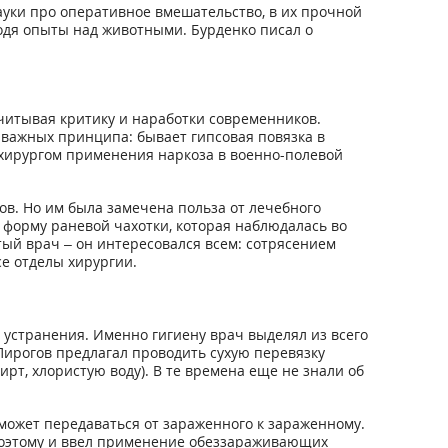
ауки про оперативное вмешательство, в их прочной
одя опыты над животными. Бурденко писал о
читывая критику и наработки современников.
важных принципа: бывает гипсовая повязка в
и хирургом применения наркоза в военно-полевой
в. Но им была замечена польза от лечебного
 форму раневой чахотки, которая наблюдалась во
тый врач – он интересовался всем: сотрясением
се отделы хирургии.
 устранения. Именно гигиену врач выделял из всего
ирогов предлагал проводить сухую перевязку
т, хлористую воду). В те времена еще не знали об
 может передаваться от зараженного к зараженному.
 поэтому и ввел применение обеззараживающих