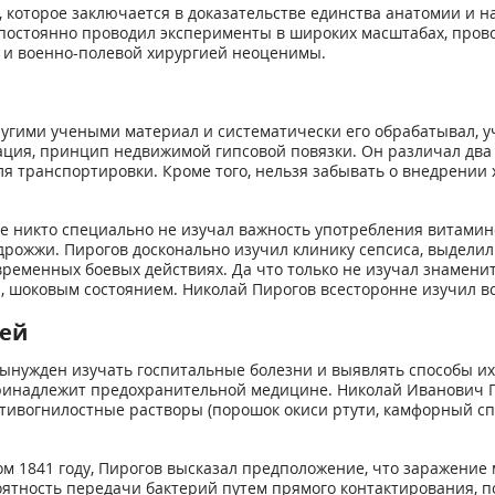
 которое заключается в доказательстве единства анатомии и н
 постоянно проводил эксперименты в широких масштабах, пров
й и военно-полевой хирургией неоценимы.
угими учеными материал и систематически его обрабатывал, у
ия, принцип недвижимой гипсовой повязки. Он различал два 
 для транспортировки. Кроме того, нельзя забывать о внедрени
 никто специально не изучал важность употребления витамино
 дрожжи. Пирогов досконально изучил клинику сепсиса, выделил
временных боевых действиях. Да что только не изучал знамени
и, шоковым состоянием. Николай Пирогов всесторонне изучил в
ней
ынужден изучать госпитальные болезни и выявлять способы их
принадлежит предохранительной медицине. Николай Иванович П
вогнилостные растворы (порошок окиси ртути, камфорный спир
ком 1841 году, Пирогов высказал предположение, что заражение
оятность передачи бактерий путем прямого контактирования,