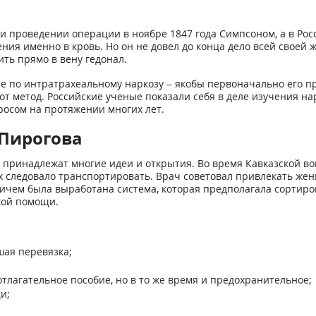
роведении операции в ноябре 1847 года Симпсоном, а в Росси
ния именно в кровь. Но он не довел до конца дело всей своей 
ть прямо в вену гедонал.
е по интратрахеальному наркозу – якобы первоначально его п
от метод. Российские ученые показали себя в деле изучения н
росом на протяжении многих лет.
Пирогова
 принадлежат многие идеи и открытия. Во время Кавказской во
х следовало транспортировать. Врач советовал привлекать жен
чем была выработана система, которая предполагала сортировк
кой помощи.
шая перевязка;
тлагательное пособие, но в то же время и предохранительное;
и;