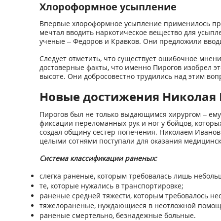
Хлороформное усыпление
Впервые хлороформное усыпление применилось при п
мечтал вводить наркотическое вещество для усыпле
ученые – Федоров и Кравков. Они предложили вводи
Следует отметить, что существует ошибочное мнени
достоверные факты, что именно Пирогов изобрел эт
высоте. Они добросовестно трудились над этим воп
Новые достижения Николая 
Пирогов был не только выдающимся хирургом – ему
фиксации переломанных рук и ног у бойцов, которы
создал общину сестер попечения. Николаем Иванови
целыми сотнями поступали для оказания медицинс
Система классификации раненых:
слегка раненые, которым требовалась лишь неболь
те, которые нужались в транспортировке;
раненые средней тяжести, которым требовалось нео
тяжелораненые, нуждающиеся в неотложной помощ
раненые смертельно, безнадежные больные.