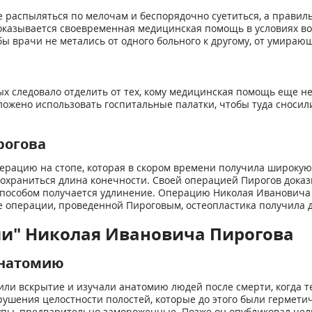
е распыляться по мелочам и беспорядочно суетиться, а правил
 оказывается своевременная медицинская помощь в условиях в
ы врачи не метались от одного больного к другому, от умирающ
 следовало отделить от тех, кому медицинская помощь еще не 
ожено использовать госпитальные палатки, чтобы туда сноси
рогова
ерацию на стопе, которая в скором времени получила широкую о
охраниться длина конечности. Своей операцией Пирогов доказы
 способом получается удлинение. Операцию Николая Ивановича
ле операции, проведенной Пироговым, остеопластика получила 
ии" Николая Ивановича Пирогова
анатомию
или вскрытие и изучали анатомию людей после смерти, когда т
ушения целостности полостей, которые до этого были гермети
упы, предварительно замороженные. Позже он опубликовал це