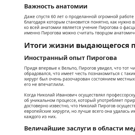
Важность анатомии
Даже спустя 60 лет о проделанной огромной работ
благодаря которым становится понятно, как нужно в
ко всей анатомии является учение Пирогова о фасци
именно Пирогова можно считать творцом анатомическ
Итоги жизни выдающегося 
Иностранный опыт Пирогова
Придя впервые к Вельпо, Пирогов увидел, что тот ч
обрадовался, что имеет честь познакомиться с таки
хирург был очень разочарован состоянием местных 
его не впечатлили.
Когда Николай Иванович осуществлял профессорскую
об уникальном процессе, который употребляет прир
достоверно известно, что Николай Пирогов осущес
европейские хирурги, но лучше всего она удалась 
каждого из них.
Величайшие заслуги в области м