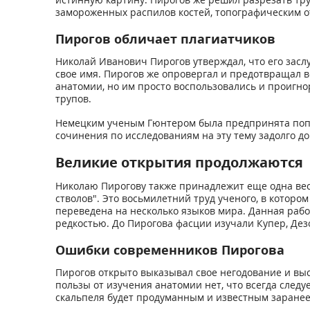
замороженных распилов костей, топографическим о
Пирогов обличает плагиатчиков
Николай Иванович Пирогов утверждал, что его засл
свое имя. Пирогов же опровергал и предотвращал в
анатомии, но им просто воспользовались и проигн
трупов.
Немецким ученым Гюнтером была предпринята попыт
сочинения по исследованиям на эту тему задолго до
Великие открытия продолжаются
Николаю Пирогову также принадлежит еще одна вес
стволов". Это восьмилетний труд ученого, в котором
переведена на несколько языков мира. Данная рабо
редкостью. До Пирогова фасции изучали Купер, Дез
Ошибки современников Пирогова
Пирогов открыто выказывал свое негодование и выс
пользы от изучения анатомии нет, что всегда след
скальпеля будет продуманным и известным заранее