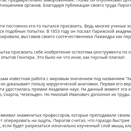
тношением органов. Благодаря публикации своего труда Пирого
уги постоянно кто-то пытался присвоить. Ведь многие ученые 
се подобные попытки. В 1853 году он послал Парижской академ
орировали, выставив своего соотечественника Лажандра как пе
ка присвоить себе изобретение остеотома (инструмента по опе
 опытов Гюнтера. Это было ни что иное, как гнусный плагиат.
ьма известная работа с мировым значением под названием "Х
 он доказывает пользу хирургической анатомии. Первая его верс
та удостоилась премии Академии наук. На данный момент эта кн
о, Скарпа, Чезельден. Но Николай Иванович дополнил их труды.
меивал знаменитых профессоров, которые преподавали своим с
ует оперировать на ощупь. Пирогов считал, что гораздо быстре
, если будет разрезаться изначально изученный слой мышц или