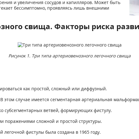
рения и увеличения сосудов и капилляров. Может быть
отекает бессимптомно, проявляясь лишь внешними
озного свища. Факторы риска разв
Рисунок 1. Три типа артериовенозного легочного свища
роваться как простой, сложный или диффузный.
 В этом случае имеется сегментарная артериальная мальформац
ко субсегментарных ветвей, формирующих фистулу.
и поражениями сложной и простой структуры.
 легочной фистулы была создана в 1965 году.