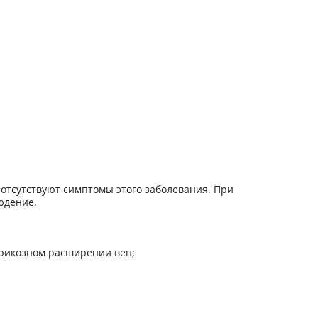
а отсутствуют симптомы этого заболевания. При
юдение.
арикозном расширении вен;