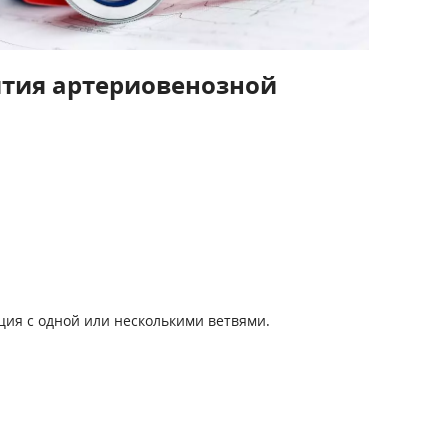
ития артериовенозной
ия с одной или несколькими ветвями.