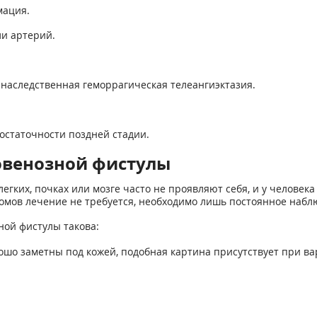
мация.
ли артерий.
 наследственная геморрагическая телеангиэктазия.
остаточности поздней стадии.
овенозной фистулы
егких, почках или мозге часто не проявляют себя, и у человек
томов лечение не требуется, необходимо лишь постоянное набл
ой фистулы такова:
рошо заметны под кожей, подобная картина присутствует при в