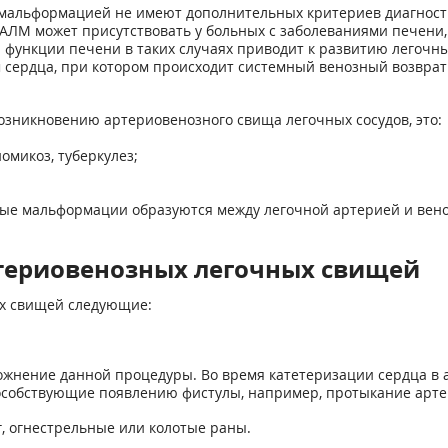
альформацией не имеют дополнительных критериев диагностики
 АЛМ может присутствовать у больных с заболеваниями печени,
функции печени в таких случаях приводит к развитию легочны
сердца, при котором происходит системный венозный возврат к
зникновению артериовенозного свища легочных сосудов, это:
омикоз, туберкулез;
ые мальформации образуются между легочной артерией и вено
териовенозных легочных свищей
х свищей следующие:
жнение данной процедуры. Во время катетеризации сердца в ар
пособствующие появлению фистулы, например, протыкание арте
г, огнестрельные или колотые раны.