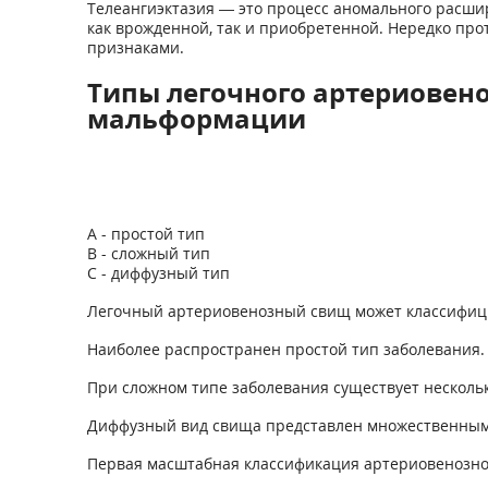
Телеангиэктазия — это процесс аномального расши
как врожденной, так и приобретенной. Нередко пр
признаками.
Типы легочного артериовен
мальформации
А - простой тип
В - сложный тип
С - диффузный тип
Легочный артериовенозный свищ может классифици
Наиболее распространен простой тип заболевания.
При сложном типе заболевания существует несколь
Диффузный вид свища представлен множественным
Первая масштабная классификация артериовенозной