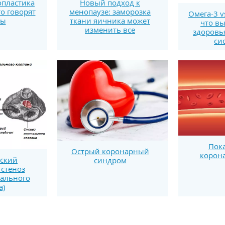
пластика
Новый подход к
то говорят
менопаузе: заморозка
Омега-3 v
ты
ткани яичника может
что вы
изменить все
здоровь
си
Пока
Острый коронарный
корон
ский
синдром
стеноз
тального
а)