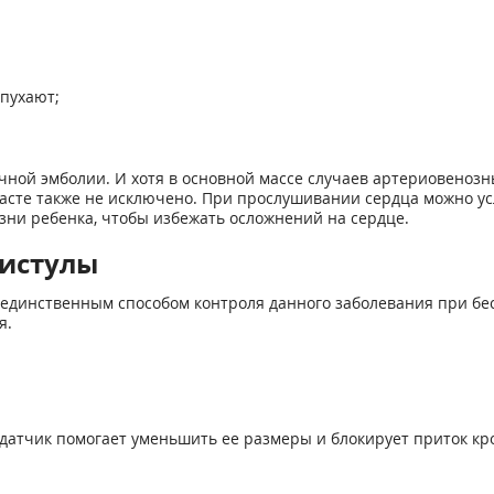
пухают;
гочной эмболии. И хотя в основной массе случаев артериовено
расте также не исключено. При прослушивании сердца можно у
зни ребенка, чтобы избежать осложнений на сердце.
фистулы
единственным способом контроля данного заболевания при б
я.
 датчик помогает уменьшить ее размеры и блокирует приток к