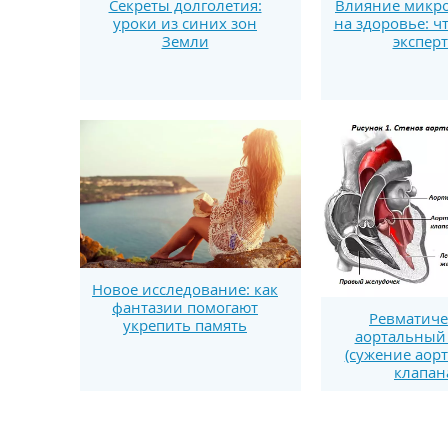
Секреты долголетия:
Влияние микро
уроки из синих зон
на здоровье: ч
Земли
экспер
Новое исследование: как
фантазии помогают
Ревматиче
укрепить память
аортальный 
(сужение аор
клапан