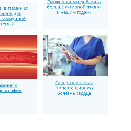
Сможем ли мы добавить
больше активной жизни
s. витамин D:
к нашим годам?
брать для
я иммунной
стемы?
Гипертоническая
зания к
(гипертензивная)
арографии
болезнь сердца