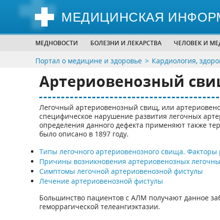
МЕДИЦИНСКАЯ ИНФОР
МЕДНОВОСТИ
БОЛЕЗНИ И ЛЕКАРСТВА
ЧЕЛОВЕК И М
Портал о медицине и здоровье
Кардиология, здоро
Артериовенозный сви
Легочный артериовенозный свищ, или артериовено
специфическое нарушение развития легочных артер
определения данного дефекта применяют также те
было описано в 1897 году.
Типы легочного артериовенозного свища. Факторы
Причины возникновения артериовенозных легочны
Симптомы легочной артериовенозной фистулы
Лечение артериовенозной фистулы
Большинство пациентов с АЛМ получают данное заб
геморрагической телеангиэктазии.