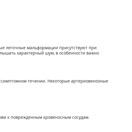
зные легочные мальформации присутствуют при
слышать характерный шум, в особенности важно
ессимптомном течении. Некоторые артериовенозные
рови к поврежденным кровеносным сосудам.