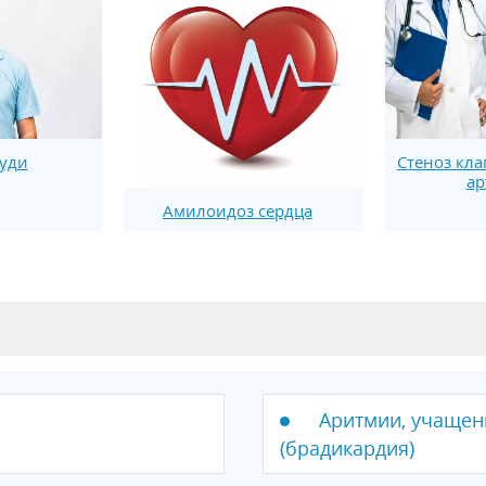
руди
Стеноз кла
ар
Амилоидоз сердца
Аритмии, учащени
(брадикардия)