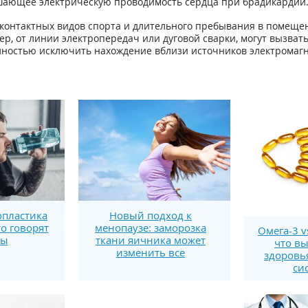
учшающее электрическую проводимость сердца при брадикардии
 контактных видов спорта и длительного пребывания в помеще
р, от линии электропередач или дуговой сварки, могут вызват
лностью исключить нахождение вблизи источников электромаг
пластика
Новый подход к
то говорят
менопаузе: заморозка
Омега-3 v
ты
ткани яичника может
что вы
изменить все
здоровь
си