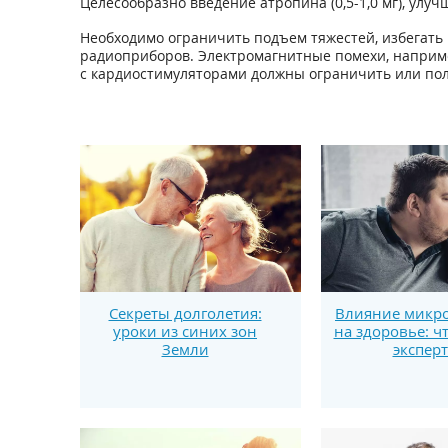
Целесообразно введение атропина (0,5-1,0 мг), ул
Необходимо ограничить подъем тяжестей, избегать
радиоприборов. Электромагнитные помехи, наприме
с кардиостимуляторами должны ограничить или по
Секреты долголетия:
Влияние микро
уроки из синих зон
на здоровье: ч
Земли
экспер