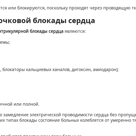
ся или блокируются, поскольку проходят через проводящую тка
очковой блокады сердца
трикулярной блокады сердца
являются:
темы;
 блокаторы кальциевых каналов, дигоксин, амиодарон);
ичной или полной.
но замедление электрической проводимости сердца без пропущ
х типах блокады состояние больных колеблется от умеренно тя