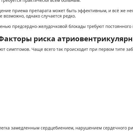
требуется практически всем больным.
щение приема препарата может быть эффективным, и всё же н
 возможно, однако случается редко.
енью предсердно-желудочковой блокады требуют постоянного н
Факторы риска атриовентрикулярн
ют симптомов. Чаще всего так происходит при первом типе за
 слегка замедленным сердцебиением, нарушением сердечного ри