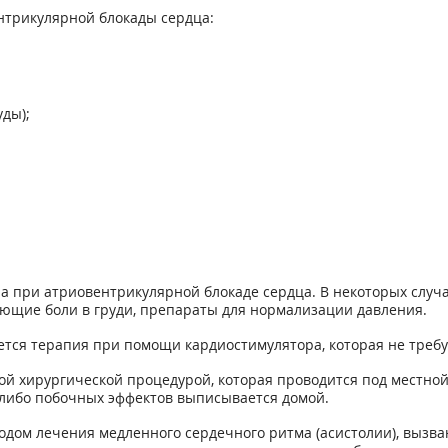
трикулярной блокады сердца:
ды);
а при атриовентрикулярной блокаде сердца. В некоторых слу
ющие боли в груди, препараты для нормализации давления.
тся терапия при помощи кардиостимулятора, которая не треб
й хирургической процедурой, которая проводится под местной
х-либо побочных эффектов выписывается домой.
одом лечения медленного сердечного ритма (асистолии), вызва