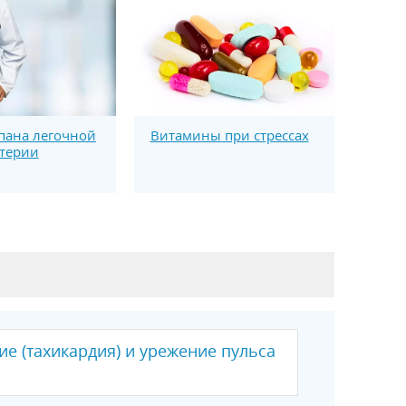
Витамины при стрессах
пана легочной
терии
е (тахикардия) и урежение пульса