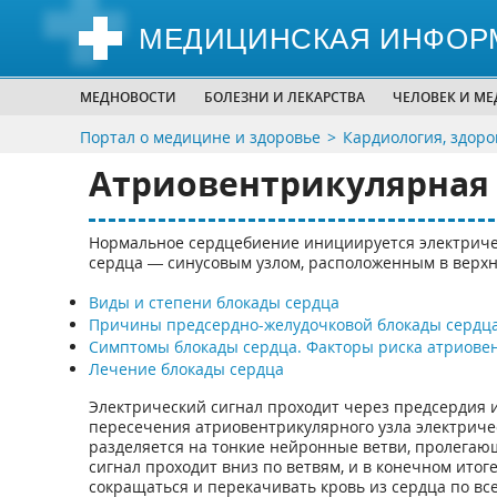
МЕДИЦИНСКАЯ ИНФОР
МЕДНОВОСТИ
БОЛЕЗНИ И ЛЕКАРСТВА
ЧЕЛОВЕК И М
Портал о медицине и здоровье
Кардиология, здоро
Атриовентрикулярная 
Нормальное сердцебиение инициируется электриче
сердца — синусовым узлом, расположенным в верхн
Виды и степени блокады сердца
Причины предсердно-желудочковой блокады сердц
Симптомы блокады сердца. Факторы риска атриове
Лечение блокады сердца
Электрический сигнал проходит через предсердия и
пересечения атриовентрикулярного узла электричес
разделяется на тонкие нейронные ветви, пролегаю
сигнал проходит вниз по ветвям, и в конечном итог
сокращаться и перекачивать кровь из сердца по все