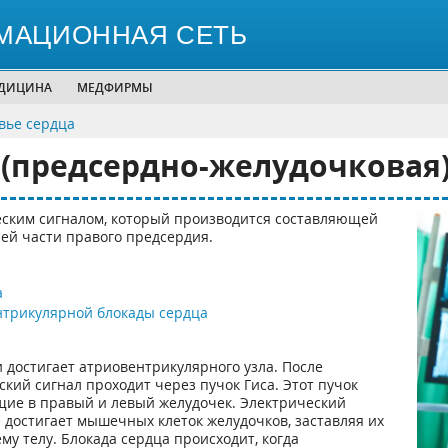
МАЦИОННАЯ СЕТЬ
ЕДИЦИНА
МЕДФИРМЫ
вье сердца
(предсердно-желудочковая)
ским сигналом, который производится составляющей
ей части правого предсердия.
а
нтрикулярной блокады сердца
 достигает атриовентрикулярного узла. После
кий сигнал проходит через пучок Гиса. Этот пучок
щие в правый и левый желудочек. Электрический
е достигает мышечных клеток желудочков, заставляя их
му телу. Блокада сердца происходит, когда