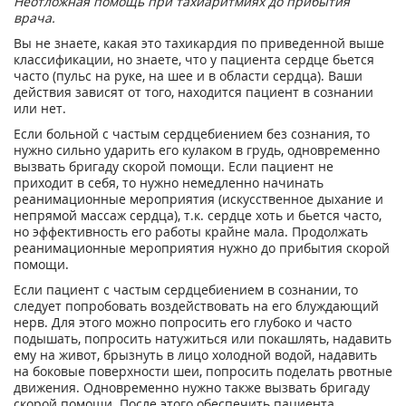
Неотложная помощь при тахиаритмиях до прибытия
врача.
Вы не знаете, какая это тахикардия по приведенной выше
классификации, но знаете, что у пациента сердце бьется
часто (пульс на руке, на шее и в области сердца). Ваши
действия зависят от того, находится пациент в сознании
или нет.
Если больной с частым сердцебиением без сознания, то
нужно сильно ударить его кулаком в грудь, одновременно
вызвать бригаду скорой помощи. Если пациент не
приходит в себя, то нужно немедленно начинать
реанимационные мероприятия (искусственное дыхание и
непрямой массаж сердца), т.к. сердце хоть и бьется часто,
но эффективность его работы крайне мала. Продолжать
реанимационные мероприятия нужно до прибытия скорой
помощи.
Если пациент с частым сердцебиением в сознании, то
следует попробовать воздействовать на его блуждающий
нерв. Для этого можно попросить его глубоко и часто
подышать, попросить натужиться или покашлять, надавить
ему на живот, брызнуть в лицо холодной водой, надавить
на боковые поверхности шеи, попросить поделать рвотные
движения. Одновременно нужно также вызвать бригаду
скорой помощи. После этого обеспечить пациента