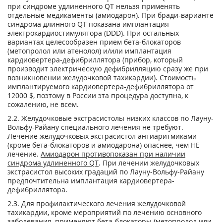
при синдроме удлиненного QT нельзя применять
отдельные медикаменты (амиодарон). При бради-варианте
синдрома длинного QT показана имплантация
электрокардиостимулятора (DDD). При остальных
вариантах целесообразен прием бета-блокаторов
(метопролол или атенолол) и/или имплантация
кардиовертера-дефибриллятора (прибор, который
производит электрическую дефибрилляцию сразу же при
возникновении желудочковой тахикардии). Стоимость
имплантируемого кардиовертера-дефибриллятора от
12000 $, поэтому в России эта процедура доступна, к
сожалению, не всем.
2.2. Желудочковые экстрасистолы низких классов по Лауну-
Вольфу-Райану специального лечения не требуют.
Лечение желудочковых экстрасистол антиаритмиками
(кроме бета-блокаторов и амиодарона) опаснее, чем НЕ
лечение.
Амиодарон противопоказан при наличии
синдрома удлиненного
QT
. При лечении желудочковых
экстрасистол высоких градаций по Лауну-Вольфу-Райану
предпочтительна имплантация кардиовертера-
дефибриллятора.
2.3. Для профилактического лечения желудочковой
тахикардии, кроме мероприятий по лечению основного
заболевания, применяют бета-блокаторы (метопролол или