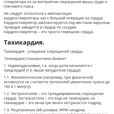
стимулятора из-за восприятия сокращения мышц груди и
плечевого пояса.
Не следует относиться к имплантации
кардиостимулятора, как к большой операции на сердце.
Кардиостимулятор имплантируется под местным наркозом,
проводок заводится в сердце по сосудам.
Кардиостимулятор – это просто помощник сердца.
Тахикардия.
Тахикардия - учащение сокращений сердца.
Тахикардии (тахиаритмии) бывают:
1. Наджелудочковые, т.е. когда ритм начинается с
предсердий (т.е. выше желудочков сердца):
1.1. Физиологические (например, при физической
активности не считается патологией увеличение пульса до
160 в 1 минуту).
1.2. Экстраситолия – это преждевременное сокращение
сердце. Экстрасистола – это еще не тахикардия, но
тахикардия – это зачастую много экстрасистол подряд.
1.3. Реципрокные (АВ-узловые, WPW-синдром,