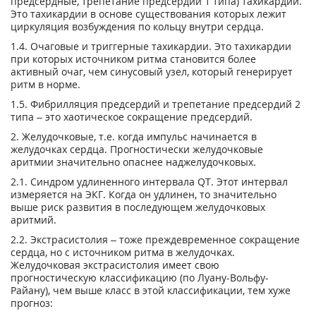
предсердные, трепетание предсердий 1 типа) тахикардии.
Это тахикардии в основе существования которых лежит
циркуляция возбуждения по кольцу внутри сердца.
1.4. Очаговые и триггерные тахикардии. Это тахикардии
при которых источником ритма становится более
активный очаг, чем синусовый узел, который генерирует
ритм в норме.
1.5. Фибрилляция предсердий и трепетание предсердий 2
типа – это хаотическое сокращение предсердий.
2. Желудочковые, т.е. когда импульс начинается в
желудочках сердца. Прогностически желудочковые
аритмии значительно опаснее наджелудочковых.
2.1. Синдром удлиненного интервала QT. Этот интервал
измеряется на ЭКГ. Когда он удлинен, то значительно
выше риск развития в последующем желудочковых
аритмий.
2.2. Экстрасистолия – тоже преждевременное сокращение
сердца, но с источником ритма в желудочках.
Желудочковая экстрасистолия имеет свою
прогностическую классификацию (по Луану-Вольфу-
Райану), чем выше класс в этой классификации, тем хуже
прогноз: