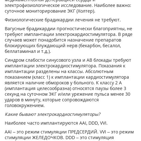
электрофизиологическое исследование. Наиболее важно:
суточное мониторирование ЭКГ (Холтер).
Физиологические брадикардии лечения не требуют.
Вагусные брадикардии прогностически благоприятны, не
требуют имплантации электрокардиостимулятора. В ряде
случаев может понадобится назначение препаратов
блокирующих блуждающий нерв (бекарбон, бесалол,
беллатаминал и т.д.).
Синдром слабости синусового узла и АВ блокады требуют
имплантации электрокардиостимулятора. Показания к
имплантации разделены на классы. Абсолютным
показанием (класс 1) к имплантации кардиостимулятора
является наличие обмороков у больного. К классу 2 А
(имплантация целесообразна) относятся паузы более 3
секунд на суточном ЭКГ и/или урежение пульса менее 30
ударов в минуту, которые сопровождаются
головокружением.
Какие бывают электрокардиостимуляторы?
Наиболее часто имплантируются AAI, DDD, VVI.
AAI – это режим стимуляции ПРЕДСЕРДИЙ. VVI – это режим
стимуляции ЖЕЛЕДОЧКОВ. DDD – это стимуляция