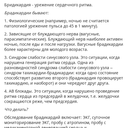
Бридикардия - урежение сердечного ритма.
Брадикардии бывают:
1. Физиологические (например, ночью не считается
патологией урежение пульса до 45 в 1 минуту).
2. Зависящие от блуждающего нерва (вагусные,
парасимпатические). Блуждающий нерв наиболее активен
ночью, после еды и после нагрузки. Вагусные брадикардии
более характерны для молодого возраста.
3. Синдром слабости синусового узла. Это ситуации, когда
нарушена генерация ритма сердца. Одна из
разновидностей синдрома слабости синусового узла –
синдром тахикардии-брадикардии: когда одно состояние
способствует развитию второго (брадикардия провоцирует
тахикардию, и наоборот) и они чередуют друг друга.
4. АВ блокады. Это ситуации, когда нарушено проведение
ритма сердца из предсердий в желудочки, т.е. желудочки
сокращаются реже, чем предсердия.
Что делать?
Обследование брадикардий включает: ЭКГ, суточное
мониторирование ЭКГ, пробу с атропином, пробу с
медикаментозной денервацией сердца и