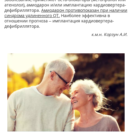
атенолол), амиодарон и/или имплантацию кардиовертера-
дефибриллятора.
Амиодарон противопоказан при наличии
синдрома удлиненного
QT
.
Наиболее эффективна в
отношении прогноза – имплантация кардиовертера-
дефибриллятора.
к.м.н. Корзун А.И.