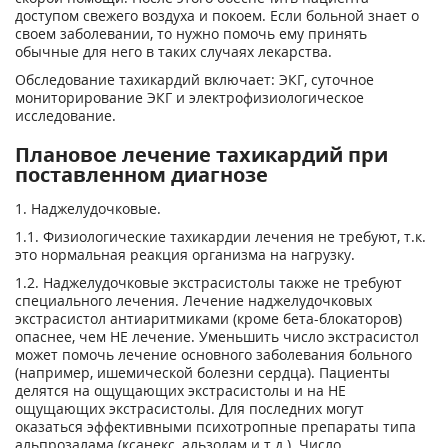
доступом свежего воздуха и покоем. Если больной знает о
своем заболевании, то нужно помочь ему принять
обычные для него в таких случаях лекарства.
Обследование тахикардий включает: ЭКГ, суточное
мониторирование ЭКГ и электрофизиологическое
исследование.
Плановое лечение тахикардий при
поставленном диагнозе
1. Наджелудочковые.
1.1. Физиологические тахикардии лечения не требуют, т.к.
это нормальная реакция организма на нагрузку.
1.2. Наджелудочковые экстрасистолы также не требуют
специального лечения. Лечение наджелудочковых
экстрасистол антиаритмиками (кроме бета-блокаторов)
опаснее, чем НЕ лечение. Уменьшить число экстрасистол
может помочь лечение основного заболевания больного
(например, ишемической болезни сердца). Пациенты
делятся на ощущающих экстрасистолы и на НЕ
ощущающих экстрасистолы. Для последних могут
оказаться эффективными психотропные препараты типа
альпрозалама (ксанекс, альзолам и т.д.). Число