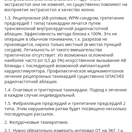
экстрасистол они не изменят, но существенно повлияют на
восприятие экстрасистол и качество жизни.
1.3. Реципрокные (АВ-узловые, WPW-синдром, трепетание
предсердий 1 типа) тахикардии лечатся путем
трансвенозной внутрисердечной радиочастотной
аблации. Эффективность метода близка к 100%. Это не
операция в обычном понимании, т.к. разрезов не
производится, наркоз только местный (в местах пункций
сосудов). Летальность от такого вмешательства
практически отсутствует. Из возможных осложнений
наиболее часто (от 0,5 до 5%) искусственное вызывание АВ
блокады с последующей возможной имплантацией
кардиостимулятора. Профилактическое медикаментозное
лечение реципрокных тахикардий существенно ОПАСНЕЕ
радиочастотной аблации.
1.4. Очаговые и триггерные тахикардии. Подход к лечению
в каждом случае индивидуальный.
1.5. Фибрилляция предсердий и трепетание предсердий 2
типа. Этим нарушениям ритма будет посвящено несколько
последующих рассылок.
2. Желудочковые тахиаритмии.
2.1. Нужно обязательно измерить интервал QT на ЭКГ, т.к.