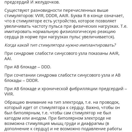
предсердий И желудочков.
Существуют разновидности перечисленных выше
стимуляторов: VVIR, DDDR, AAIR. Буква R в конце означает,
что в стимуляторе есть устройство, которое позволяет
увеличивать частоту пульса при физических нагрузках. Т.е.
имитировать нормальную физиологическую реакцию
сердца (в норме при нагрузках пульс увеличивается).
Когда какой тип стимулятора нужно имплантировать?
При синдроме слабости синусового узла показаны AAIR,
AAI.
При АВ блокаде – DDD.
При сочетании синдрома слабости синусового узла и АВ
блокады – DDDR.
При АВ блокаде и хронической фибрилляции предсердий –
VVIR.
Обращаю внимание на тип электрода, т.е. на проводок,
который идет от стимулятора к сердцу. Важно, чтобы он
был биполярным, т.е. чтобы сам стимулятор не был
катодом или анодом. При биполярном электроде не
возможна стимуляция мышц груди и диафрагмы (в
дополнение к сердцу) и не возможно подавление работы