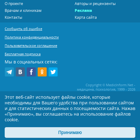
О проекте
Авторы и рецензенты
Врачам и клиникам
Реклама
Контакты
Карта сайта
Сообщить об ошибке
Политика конфиденциальности
Пользовательское соглашение
Бесплатная подписка
Мы в социальных сетях:
Copyright © MedicInform.Net -
медицина, психология, 1999 - 2026
Этот веб-сайт использует файлы cookie, которые
необходимы для Вашего удобства при пользовании сайтом
Копирование или иное распространение статей нашего сайта строго
воспрещается. Копирование раздела "Новости" допускается при наличии
и для статистических данных о посещаемости сайта. Нажав
активной открытой для поисковиков ссылки на MedicInform.Net
«Принимаю», вы соглашаетесь на использование файлов
Материалы на сайте представлены в справочных целях. Редакция не всегда
cookie.
разделяет мнение авторов опубликованных материалов. Перед
применением тех или иных рекомендаций настоятельно рекомендуется
Принимаю
посоветоваться с Вашим лечащим врачом!