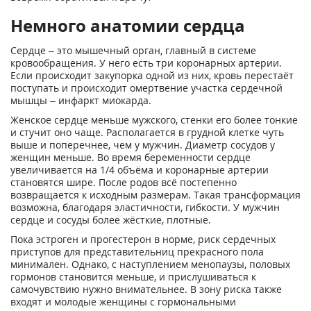
Немного анатомии сердца
Сердце – это мышечный орган, главный в системе
кровообращения. У него есть три коронарных артерии.
Если происходит закупорка одной из них, кровь перестаёт
поступать и происходит омертвение участка сердечной
мышцы – инфаркт миокарда.
Женское сердце меньше мужского, стенки его более тонкие
и стучит оно чаще. Располагается в грудной клетке чуть
выше и поперечнее, чем у мужчин. Диаметр сосудов у
женщин меньше. Во время беременности сердце
увеличивается на 1/4 объёма и коронарные артерии
становятся шире. После родов всё постепенно
возвращается к исходным размерам. Такая трансформация
возможна, благодаря эластичности, гибкости. У мужчин
сердце и сосуды более жёсткие, плотные.
Пока эстроген и прогестерон в норме, риск сердечных
приступов для представительниц прекрасного пола
минимален. Однако, с наступлением менопаузы, половых
гормонов становится меньше, и прислушиваться к
самочувствию нужно внимательнее. В зону риска также
входят и молодые женщины с гормональными