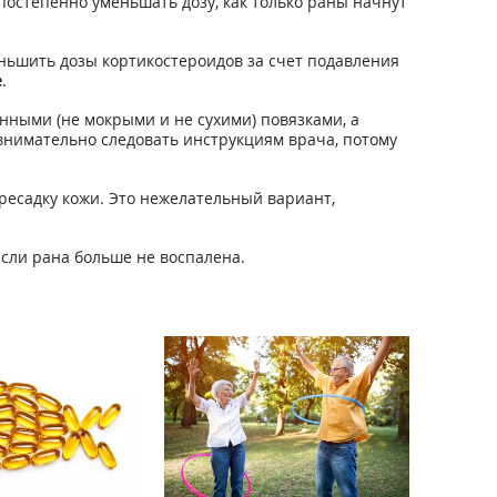
постепенно уменьшать дозу, как только раны начнут
ньшить дозы кортикостероидов за счет подавления
е
.
ными (не мокрыми и не сухими) повязками, а
внимательно следовать инструкциям врача, потому
ресадку кожи. Это нежелательный вариант,
если рана больше не воспалена.