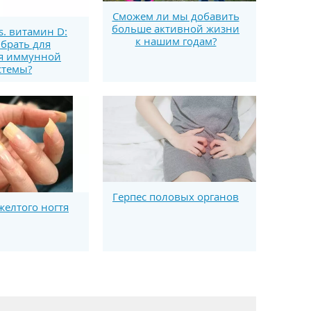
Сможем ли мы добавить
больше активной жизни
s. витамин D:
к нашим годам?
брать для
я иммунной
стемы?
Герпес половых органов
елтого ногтя