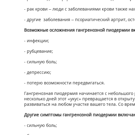
- рак крови – люди с заболеваниями крови также нах
- другие заболевания – псориатический артрит, ос
Возможные осложнения гангренозной пиодермии в
- инфекции;
- рубцевание;
- сильную боль;
- депрессию;
- потерю возможности передвигаться.
Гангренозная пиодермия начинается с небольшого 
несколько дней этот «укус» превращается в открыт
развиваться на любом участке вашего тела. Со вре
Другие симптомы гангренозной пиодермии включа
- сильную боль;