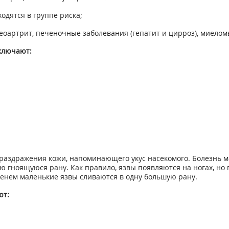
одятся в группе риска;
теоартрит, печеночные заболевания (гепатит и цирроз), миелом
ключают:
раздражения кожи, напоминающего укус насекомого. Болезнь ма
ую гноящуюся рану. Как правило, язвы появляются на ногах, н
менем маленькие язвы сливаются в одну большую рану.
ют: