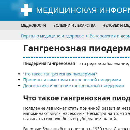
МЕДИЦИНСКАЯ ИНФОР
МЕДНОВОСТИ
БОЛЕЗНИ И ЛЕКАРСТВА
ЧЕЛОВЕК И М
Портал о медицине и здоровье
Венерология и дер
Гангренозная пиодер
Пиодермия гангренозная
– это редкое заболевание
Что такое гангренозная пиодермия?
Причины и симптомы гангренозной пиодермии
Диагностика и лечение гангренозной пиодермии
Что такое гангренозная пио
Появление язв может стать причиной развития нез
напоминают укусы насекомых. Несмотря на то, что э
вызывать сильную боль и рубцевание тканей.
Впервые болезнь была описана в 1930 году. Соглас