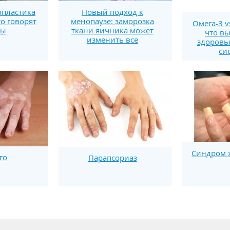
пластика
Новый подход к
то говорят
менопаузе: заморозка
Омега-3 v
ты
ткани яичника может
что вы
изменить все
здоровь
си
Синдром ж
го
Парапсориаз