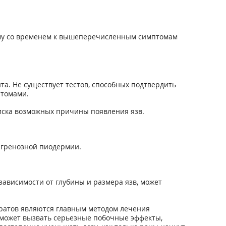
ому со временем к вышеперечисленным симптомам
а. Не существует тестов, способных подтвердить
птомами.
иска возможных причины появления язв.
нгренозной пиодермии.
зависимости от глубины и размера язв, может
аратов являются главным методом лечения
 может вызвать серьезные побочные эффекты,