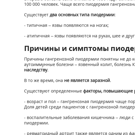
100 000 человек. Чаще всего пиодермия гангренозная
Существует
два основных типа пиодермии
:
- типичная – язвы появляются на ногах;
- атипичная – язвы появляются на руках, шее и друг
Причины и симптомы пиоде
Причины гангренозной пиодермии понятны не до ко
аутоиммунные болезни – язвенный колит, болезнь Кр
наследству
.
В то же время, она
не является заразной
.
Существуют определенные
факторы, повышающие р
- возраст и пол – гангренозная пиодермия чаще по
Доля детей среди пациентов с гангренозной пиодер
- воспалительные заболевания кишечника – люди с 
пиодермии.
- ревматоидный артрит также является одним из ф