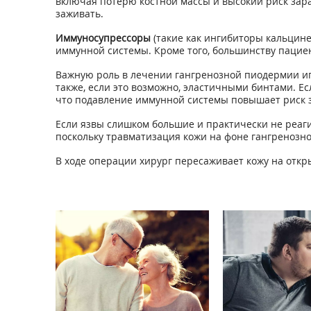
включая потерю костной массы и высокий риск зара
заживать.
Иммуносупрессоры
(такие как ингибиторы кальцине
иммунной системы. Кроме того, большинству паци
Важную роль в лечении гангренозной пиодермии иг
также, если это возможно, эластичными бинтами. Е
что подавление иммунной системы повышает риск 
Если язвы слишком большие и практически не реаг
поскольку травматизация кожи на фоне гангренозн
В ходе операции хирург пересаживает кожу на откры