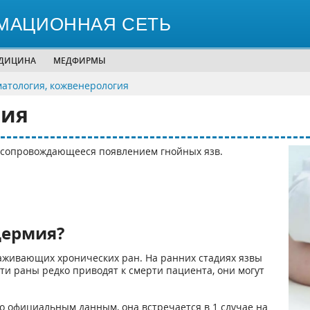
МАЦИОННАЯ СЕТЬ
ЕДИЦИНА
МЕДФИРМЫ
матология, кожвенерология
мия
, сопровождающееся появлением гнойных язв.
дермия?
аживающих хронических ран. На ранних стадиях язвы
ти раны редко приводят к смерти пациента, они могут
но официальным данным, она встречается в 1 случае на