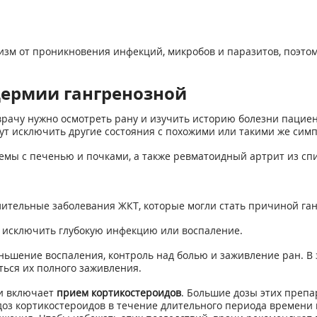
изм от проникновения инфекций, микробов и паразитов, поэт
дермии гангренозной
ачу нужно осмотреть рану и изучить историю болезни пациент
ут исключить другие состояния с похожими или такими же сим
мы с печенью и почками, а также ревматоидный артрит из сп
лительные заболевания ЖКТ, которые могли стать причиной га
 исключить глубокую инфекцию или воспаление.
ньшение воспаления, контроль над болью и заживление ран. В 
ться их полного заживления.
и включает
прием кортикостероидов
. Большие дозы этих преп
оз кортикостероидов в течение длительного периода времени