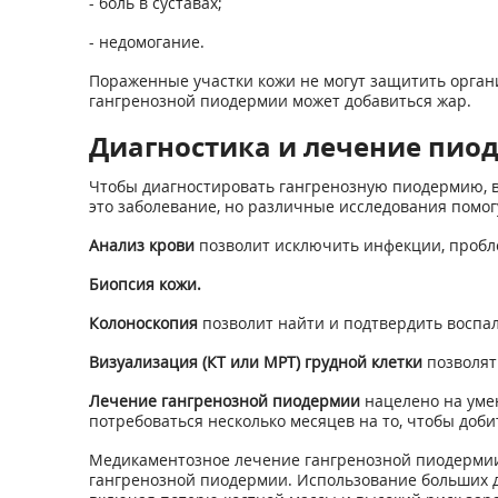
- боль в суставах;
- недомогание.
Пораженные участки кожи не могут защитить орган
гангренозной пиодермии может добавиться жар.
Диагностика и лечение пио
Чтобы диагностировать гангренозную пиодермию, вр
это заболевание, но различные исследования помог
Анализ крови
позволит исключить инфекции, пробле
Биопсия кожи.
Колоноскопия
позволит найти и подтвердить воспа
Визуализация (КТ или МРТ)
грудной клетки
позволят
Лечение гангренозной пиодермии
нацелено на уме
потребоваться несколько месяцев на то, чтобы доби
Медикаментозное лечение гангренозной пиодерми
гангренозной пиодермии. Использование больших д