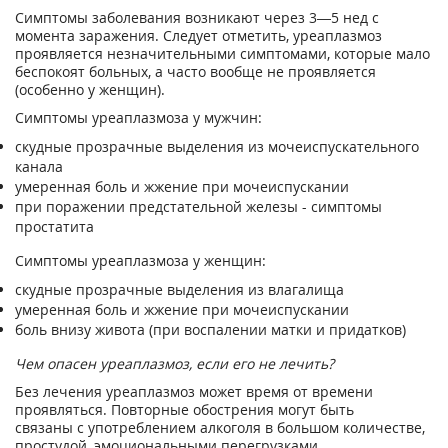
Симптомы заболевания возникают через 3—5 нед с
момента заражения. Следует отметить, уреаплазмоз
проявляется незначительными симптомами, которые мало
беспокоят больных, а часто вообще не проявляется
(особенно у женщин).
Симптомы уреаплазмоза у мужчин:
скудные прозрачные выделения из мочеиспускательного
канала
умеренная боль и жжение при мочеиспускании
при поражении предстательной железы - симптомы
простатита
Симптомы уреаплазмоза у женщин:
скудные прозрачные выделения из влагалища
умеренная боль и жжение при мочеиспускании
боль внизу живота (при воспалении матки и придатков)
Чем опасен уреаплазмоз, если его не лечить?
Без лечения уреаплазмоз может время от времени
проявляться. Повторные обострения могут быть
связаны с употреблением алкоголя в большом количестве,
простудой, эмоциональными перегрузками.