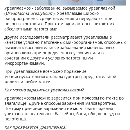
Уреаплазмоз - заболевание, вызываемое уреаплазмой
(
Ureaplasma urealyticum
). Уреаплазмы широко
распространены среди населения и передаются при
половых контактах. При этом одни авторы считают их
абсолютными патогенами.
Другие исследователи рассматривают уреаплазмы в
качестве условно-патогенных микроорганизмов, способных
вызывать воспалительные заболевания мочеполовых
органов лишь при определенных условиях или в
сочетании с другими условно-патогенными
микроорганизмами.
При уреаплазмозе возможно поражение
мочеиспускательного канала (уретры), предстательной
железы и шейки матки.
Как можно заразиться уреаплазмозом?
Уреаплазмозом можно заразится при половом контакте во
влагалище. Другие способы заражения маловероятны.
Поэтому причиной заражения не могут быть сидения
унитазов, плавательные бассейны, бани, общая посуда и
полотенца.
Как проявляется уреаплазмоз?