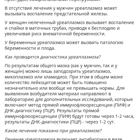
В отсутствие лечения у мужчин уреаплазмоз может
вызывать воспаление предстательной железы.
У женщин нелеченный уреаплазмоз вызывает воспаление
и спайки в маточных трубах, приводя к бесплодию и
увеличивая риск внематочной беременности.
У беременных уреаплазмоз может вызвать патологию
беременности и плода.
Как проводится диагностика уреаплазмоза?
По результатам общего мазка (как у мужчин, так и у
женщин) можно лишь заподозрить уреаплазмоз,
микоплазмоз или хламидиоз. При этом в общем мазке
количество лейкоцитов может быть повышено
незначительно или вообще не превышать нормы. Для
выявления возбудителя материал направляют в
лабораторию для дополнительных исследований, которые
включают метод прямой иммунофлюоресценции (ПИФ) и
ДНК-диагностику (ПЦР). Результаты прямой
иммунофлюоресценции (ПИФ) будут готовы через 1-2 часа,
результаты ДНК-диагностики (ПЦР) - через 1-2 сут.
Какое лечение показано при уреаплазмозе?
Лечение уреаплазмоза включает антибиотики в виде