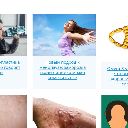
пластика
Новый подход к
то говорят
менопаузе: заморозка
Омега-3 v
ты
ткани яичника может
что вы
изменить все
здоровь
си