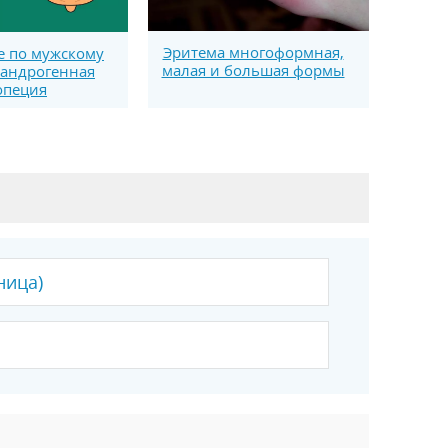
Эритема многоформная,
 по мужскому
малая и большая формы
 андрогенная
опеция
ница)