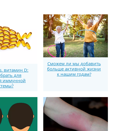
Сможем ли мы добавить
больше активной жизни
s. витамин D:
к нашим годам?
брать для
я иммунной
стемы?