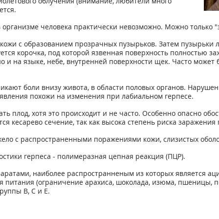
иолетового облучения (внимание, любители много
ется.
 организме человека практически невозможно. Можно только "з
кожи с образованием прозрачных пузырьков. Затем пузырьки л
ется корочка, под которой язвенная поверхность полностью заж
но и на языке, небе, внутренней поверхности щек. Часто может
икают боли внизу живота, в области половых органов. Наруше
явления похожи на изменения при лабиальном герпесе.
ь плод, хотя это происходит и не часто. Особенно опасно обос
ся кесарево сечение, так как высока степень риска заражения
ело с распространенными поражениями кожи, слизистых оболо
стики герпеса - полимеразная цепная реакция (ПЦР).
ратами, наиболее распространненым из которых является аци
я питания (ограничение арахиса, шоколада, изюма, пшеницы, пол
уппы В, С и Е.