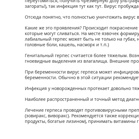
переутомиться, получить чрезмерную дозу ультраф
загорать!), так инфекция тут как тут. Вирус пробужда
Отсюда понятно, что полностью уничтожить вирус в
Какие же это проявления? Происходит покраснение 
которые могут сливаться. На месте язвочек формиру
лабиальный герпес может быть не только на губах, 
головные боли, кашель, насморк и т.п.)
Генитальный герпес считается более тяжелым. Возн
гноевидные выделения из влагалища. Внешние про
При беременности вирус герпеса может инфицироват
беременности. Обычно в этой ситуации рекомендует
Инфекция у новорожденных протекает довольно тяж
Наиболее распространенный и точный метод диагно
Лечение герпеса проводят противовирусными препа
(зовиракс, виворакс). Рекомендуется также коррекци
продукты, богатые лизином), принимать витамины гр