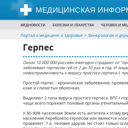
МЕДИЦИНСКАЯ ИНФОР
МЕДНОВОСТИ
БОЛЕЗНИ И ЛЕКАРСТВА
ЧЕЛОВЕК И М
Портал о медицине и здоровье
Венерология и дер
Герпес
Около 10 000 000 россиян ежегодно страдают от "пр
заболевает герпесом губ от 2 до 10 раз в год. И ли
невосприимчивость к вирусу простого герпеса-I, п
Простой герпес - хроническое заболевание, проя
коже и слизистых оболочках.
Выделяют 2 типа вируса простого герпеса. ВПГ-I пор
чаще всего поражает половые органы (генитальный 
У 80-90% населения Земли есть антитела к этому вир
населения переболело герпесом или являются носит
проявляет. Т.е. человек здоров. Но стоит только ос