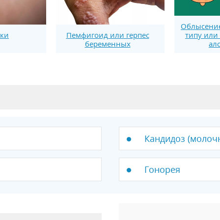
Облысение
типу или
вки
Пемфигоид или герпес
ал
беременных
Кандидоз (молоч
Гонорея