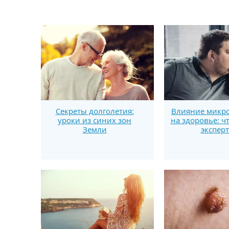
Секреты долголетия:
Влияние микро
уроки из синих зон
на здоровье: ч
Земли
экспер