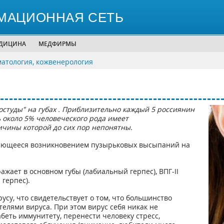
МАЦИОННАЯ СЕТЬ
ЕДИЦИНА
МЕДФИРМЫ
матология, кожвенерология
остуды" на губах . Приблизительно каждый 5 россиянин
шь около 5% человеческого рода имеет
ричины которой до сих пор непонятны.
вляющееся возникновением пузырьковых высыпаний на
ажает в основном губы (лабиальный герпес), ВПГ-II
герпес).
усу, что свидетельствует о том, что большинство
елями вируса. При этом вирус себя никак не
лабеть иммунитету, перенести человеку стресс,