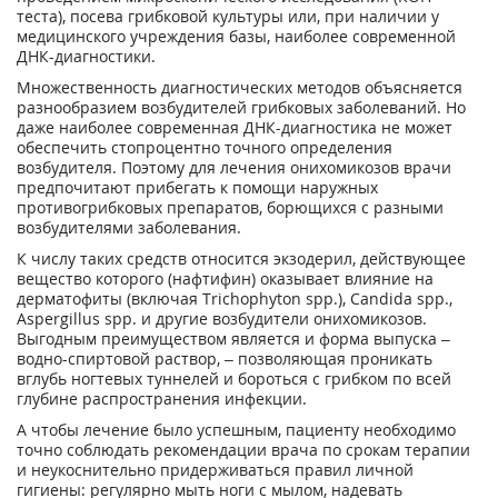
теста), посева грибковой культуры или, при наличии у
медицинского учреждения базы, наиболее современной
ДНК-диагностики.
Множественность диагностических методов объясняется
разнообразием возбудителей грибковых заболеваний. Но
даже наиболее современная ДНК-диагностика не может
обеспечить стопроцентно точного определения
возбудителя. Поэтому для лечения онихомикозов врачи
предпочитают прибегать к помощи наружных
противогрибковых препаратов, борющихся с разными
возбудителями заболевания.
К числу таких средств относится экзодерил, действующее
вещество которого (нафтифин) оказывает влияние на
дерматофиты (включая Trichophyton spp.), Candida spp.,
Aspergillus spp. и другие возбудители онихомикозов.
Выгодным преимуществом является и форма выпуска –
водно-спиртовой раствор, – позволяющая проникать
вглубь ногтевых туннелей и бороться с грибком по всей
глубине распространения инфекции.
А чтобы лечение было успешным, пациенту необходимо
точно соблюдать рекомендации врача по срокам терапии
и неукоснительно придерживаться правил личной
гигиены: регулярно мыть ноги с мылом, надевать