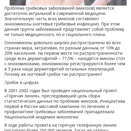
Проблема грибковых заболеваний (микозов) является
достаточно актуальной в современной медицине.
Значительную часть всех микозов составляют
онихомикозы (ногтевые грибковые инфекции). При этом
данная группа заболеваний представляет собой проблему
не только медицинского, но и социального плана.
Онихомикозы довольно широко распространены во всех
странах мира, затрагивая, по разным данным, от 10% до
20% населения. На первом месте по распространенности
среди всех дерматофитий – 77,5% – находятся микозы стоп
с онихомикозами, онихомикозы регистрируются более чем
в 3 раза чаще дерматофитий остальных локализаций.
Почему же ногтевой грибок так распространен?
Грибок в цифрах
В 2001-2002 годах был проведен национальный проект
«Горячая линия», преследовавший цель сбора
статистических данных по проблеме микозов. Инициатива
первой в России массовой кампании по лечению и
профилактике грибковых заболеваний принадлежала
Национальной академии микологии.
В ходе работы проекта на горячую телефонную линию
поступило более 250 000 звонков. Тогда же удалось