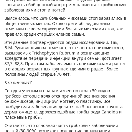
составить обобщенный «портрет» пациента с грибковыми
заболеваниями стоп и ногтей.
Выяснилось, что 28% больных микозами стоп заразились в
общественных местах. Около трети обследованных
отметили в своем окружении больных микозами стоп, как
правило, среди старших членов семьи.
Эти данные подтверждаются рядом исследований. Так,
В.М. Рукавишникова отмечает, что частота онихомикозов,
вызываемых Trichophyton Rubrum и возникающих
вследствие передачи инфекции внутри семьи, достигает
87,7–88,8. При этом заболеваемость онихомикозами растет
в старших возрастных группах, где ими страдает более
половины людей старше 70 лет.
Кто виноват?
Сегодня ученым и врачам известно около 50 видов
грибков, которые являются причиной возникновения
онихомикозов, инфицируя ногтевую пластинку. Все
возбудители заболевания делятся на 3 основные группы:
дерматомицеты, дрожжеподобные грибы рода Candida и
плесневые грибы.
Считается, что основная часть грибковых заболеваний
ногтей (80-90%) возникает вследствие активизации