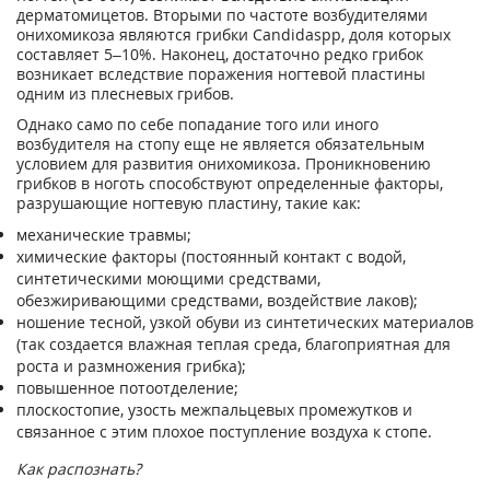
дерматомицетов. Вторыми по частоте возбудителями
онихомикоза являются грибки Candidaspp, доля которых
составляет 5–10%. Наконец, достаточно редко грибок
возникает вследствие поражения ногтевой пластины
одним из плесневых грибов.
Однако само по себе попадание того или иного
возбудителя на стопу еще не является обязательным
условием для развития онихомикоза. Проникновению
грибков в ноготь способствуют определенные факторы,
разрушающие ногтевую пластину, такие как:
механические травмы;
химические факторы (постоянный контакт с водой,
синтетическими моющими средствами,
обезжиривающими средствами, воздействие лаков);
ношение тесной, узкой обуви из синтетических материалов
(так создается влажная теплая среда, благоприятная для
роста и размножения грибка);
повышенное потоотделение;
плоскостопие, узость межпальцевых промежутков и
связанное с этим плохое поступление воздуха к стопе.
Как распознать?