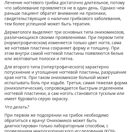
Лечение ногтевого грибка достаточно длительное, потому
что заболевание проявляется не в один день. Однако чем
раньше пациент обратит внимание на признаки,
свидетельствующие о наличии грибкового заболевания,
тем более успешной может быть терапия.
Дерматологи выделяют три основных типа онихомикозов,
различающихся своими проявлениями. При первом типе
(нормотрофическом) изменяется только цвет ногтя, сама
же ногтевая пластина сохраняет форму и толщину. При
этом внутри самой ногтевой пластины появляются белые
или желтоватые полоски и пятна.
Для второго типа (гипертрофического) характерно
потускнение и утолщение ногтевой пластины, разрушение
края ногтя. При таком онихомикозе больной может
испытывать боль при ходьбе. Третья, самая тяжелая форма
(онихолитическая), сопровождается быстрым отделением
ногтевой пластинки, а сам ноготь становится тусклым или
имеет буровато-серую окраску.
Что делать?
При первом же подозрении на грибок необходимо
обратиться к врачу! Онихомикоз может быть
диагностирован только лабораторным способом, с
проведением микроскопического исследования (КОН-