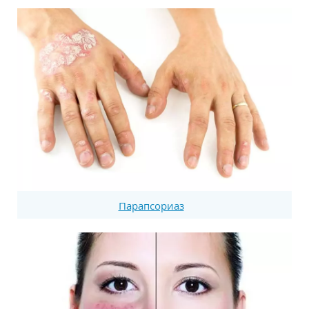
Парапсориаз