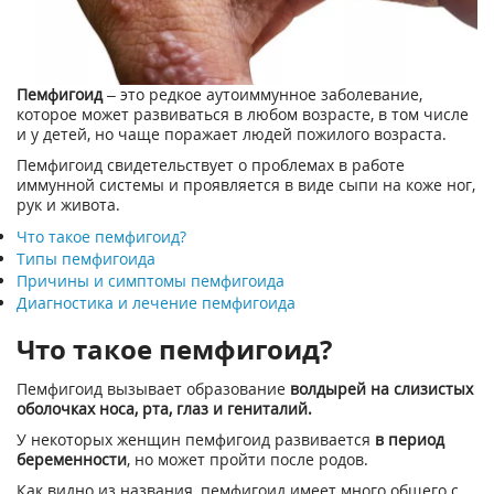
Пемфигоид
– это редкое аутоиммунное заболевание,
которое может развиваться в любом возрасте, в том числе
и у детей, но чаще поражает людей пожилого возраста.
Пемфигоид свидетельствует о проблемах в работе
иммунной системы и проявляется в виде сыпи на коже ног,
рук и живота.
Что такое пемфигоид?
Типы пемфигоида
Причины и симптомы пемфигоида
Диагностика и лечение пемфигоида
Что такое пемфигоид?
Пемфигоид вызывает образование
волдырей на слизистых
оболочках носа, рта, глаз и гениталий.
У некоторых женщин пемфигоид развивается
в период
беременности
, но может пройти после родов.
Как видно из названия, пемфигоид имеет много общего с