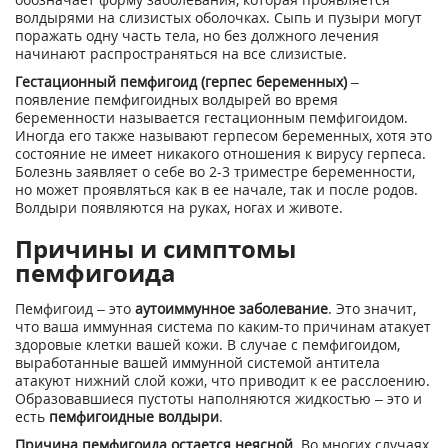
волдырями на слизистых оболочках. Сыпь и пузыри могут
поражать одну часть тела, но без должного лечения
начинают распространяться на все слизистые.
Гестационный пемфигоид (герпес беременных)
–
появление пемфигоидных волдырей во время
беременности называется гестационным пемфигоидом.
Иногда его также называют герпесом беременных, хотя это
состояние не имеет никакого отношения к вирусу герпеса.
Болезнь заявляет о себе во 2-3 триместре беременности,
но может проявляться как в ее начале, так и после родов.
Волдыри появляются на руках, ногах и животе.
Причины и симптомы
пемфигоида
Пемфигоид – это
аутоиммунное заболевание
. Это значит,
что ваша иммунная система по каким-то причинам атакует
здоровые клетки вашей кожи. В случае с пемфигоидом,
выработанные вашей иммунной системой антитела
атакуют нижний слой кожи, что приводит к ее расслоению.
Образовавшиеся пустоты наполняются жидкостью – это и
есть
пемфигоидные волдыри
.
Причина пемфигоида остается неясной
. Во многих случаях