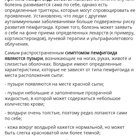
болезнь развивается сама по себе, однако есть
определенные триггеры, которые могут спровоцировать ее
проявление. Установлено, что люди с другими
аутоиммунными заболеваниями больше подвержены риску
развития пемфигоида. Кроме того, болезнь может заявить
о себе на фоне приема определенных лекарств (к примеру,
кортикостероидов), лучевой терапии и ультрафиолетового
облучения.
Самым распространенным
симптомом пемфигоида
являются пузыри
, возникающие на ногах, руках, животе и
слизистых оболочках. Волдыри имеют определенные
характеристики, которые не зависят от типа пемфигоида и
места расположения сыпи:
- пузыри появляются на месте красной сыпи;
- пузыри небольшие и заполненные прозрачной
жидкостью, в которой может содержаться небольшое
количество крови;
- волдыри очень толстые, поэтому редко лопаются сами
по себе;
- кожа вокруг волдырей кажется нормальной, но может
быть слегка красноватой или более темной;