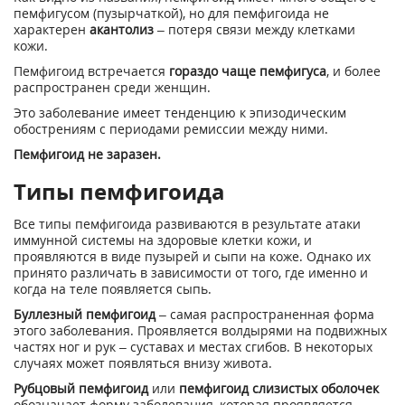
пемфигусом (пузырчаткой), но для пемфигоида не
характерен
акантолиз
– потеря связи между клетками
кожи.
Пемфигоид встречается
гораздо чаще пемфигуса
, и более
распространен среди женщин.
Это заболевание имеет тенденцию к эпизодическим
обострениям с периодами ремиссии между ними.
Пемфигоид не заразен.
Типы пемфигоида
Все типы пемфигоида развиваются в результате атаки
иммунной системы на здоровые клетки кожи, и
проявляются в виде пузырей и сыпи на коже. Однако их
принято различать в зависимости от того, где именно и
когда на теле появляется сыпь.
Буллезный пемфигоид
– самая распространенная форма
этого заболевания. Проявляется волдырями на подвижных
частях ног и рук – суставах и местах сгибов. В некоторых
случаях может появляться внизу живота.
Рубцовый пемфигоид
или
пемфигоид слизистых оболочек
обозначает форму заболевания, которая проявляется