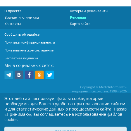
О проекте
Авторы и рецензенты
Врачам и клиникам
Реклама
Контакты
Карта сайта
Сообщить об ошибке
Политика конфиденциальности
Пользовательское соглашение
Бесплатная подписка
Мы в социальных сетях:
Copyright © MedicInform.Net -
медицина, психология, 1999 - 2026
Этот веб-сайт использует файлы cookie, которые
необходимы для Вашего удобства при пользовании сайтом
Копирование или иное распространение статей нашего сайта строго
воспрещается. Копирование раздела "Новости" допускается при наличии
и для статистических данных о посещаемости сайта. Нажав
активной открытой для поисковиков ссылки на MedicInform.Net
«Принимаю», вы соглашаетесь на использование файлов
cookie.
Материалы на сайте представлены в справочных целях. Редакция не всегда
разделяет мнение авторов опубликованных материалов. Перед
применением тех или иных рекомендаций настоятельно рекомендуется