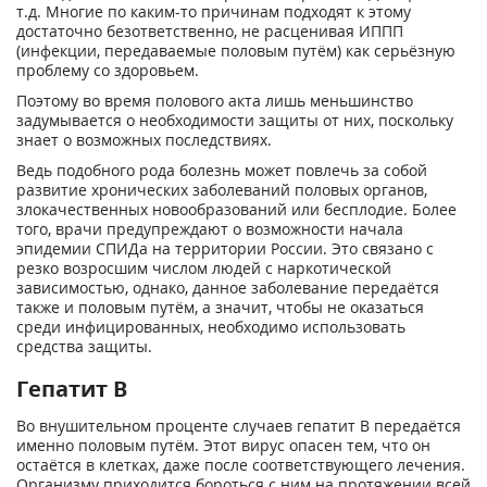
т.д. Многие по каким-то причинам подходят к этому
достаточно безответственно, не расценивая ИППП
(инфекции, передаваемые половым путём) как серьёзную
проблему со здоровьем.
Поэтому во время полового акта лишь меньшинство
задумывается о необходимости защиты от них, поскольку
знает о возможных последствиях.
Ведь подобного рода болезнь может повлечь за собой
развитие хронических заболеваний половых органов,
злокачественных новообразований или бесплодие. Более
того, врачи предупреждают о возможности начала
эпидемии СПИДа на территории России. Это связано с
резко возросшим числом людей с наркотической
зависимостью, однако, данное заболевание передаётся
также и половым путём, а значит, чтобы не оказаться
среди инфицированных, необходимо использовать
средства защиты.
Гепатит В
Во внушительном проценте случаев гепатит В передаётся
именно половым путём. Этот вирус опасен тем, что он
остаётся в клетках, даже после соответствующего лечения.
Организму приходится бороться с ним на протяжении всей