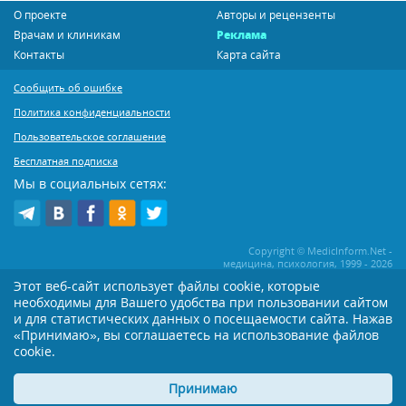
О проекте
Авторы и рецензенты
Врачам и клиникам
Реклама
Контакты
Карта сайта
Сообщить об ошибке
Политика конфиденциальности
Пользовательское соглашение
Бесплатная подписка
Мы в социальных сетях:
Copyright © MedicInform.Net -
медицина, психология, 1999 - 2026
Этот веб-сайт использует файлы cookie, которые
необходимы для Вашего удобства при пользовании сайтом
Копирование или иное распространение статей нашего сайта строго
воспрещается. Копирование раздела "Новости" допускается при наличии
и для статистических данных о посещаемости сайта. Нажав
активной открытой для поисковиков ссылки на MedicInform.Net
«Принимаю», вы соглашаетесь на использование файлов
Материалы на сайте представлены в справочных целях. Редакция не всегда
cookie.
разделяет мнение авторов опубликованных материалов. Перед
применением тех или иных рекомендаций настоятельно рекомендуется
Принимаю
посоветоваться с Вашим лечащим врачом!