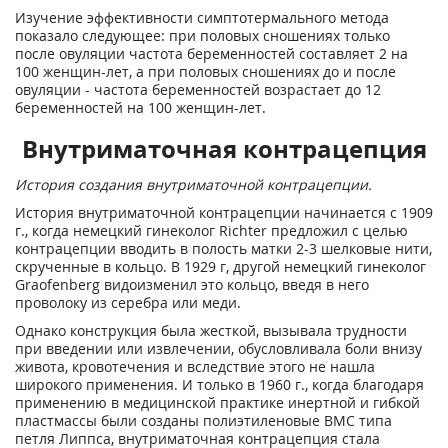
Изучение эффективности симптотермального метода
показало следующее: при половых сношениях только
после овуляции частота беременностей составляет 2 на
100 женщин-лет, а при половых сношениях до и после
овуляции - частота беременностей возрастает до 12
беременностей на 100 женщин-лет.
Внутриматочная контрацепция
История создания внутриматочной контрацепции.
История внутриматочной контрацепции начинается с 1909
г., когда немецкий гинеколог Richter предложил с целью
контрацепции вводить в полость матки 2-3 шелковые нити,
скрученные в кольцо. В 1929 г, другой немецкий гинеколог
Graofenberg видоизменил это кольцо, введя в него
проволоку из серебра или меди.
Однако конструкция была жесткой, вызывала трудности
при введении или извлечении, обусловливала боли внизу
живота, кровотечения и вследствие этого не нашла
широкого применения. И только в 1960 г., когда благодаря
применению в медицинской практике инертной и гибкой
пластмассы были созданы полиэтиленовые ВМС типа
петля Липпса, внутриматочная контрацепция стала