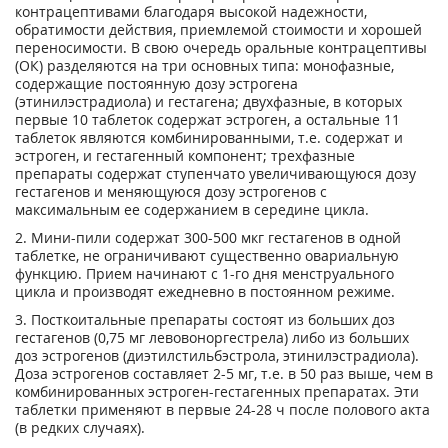
контрацептивами благодаря высокой надежности,
обратимости действия, приемлемой стоимости и хорошей
переносимости. В свою очередь оральные контрацептивы
(ОК) разделяются на три основных типа: монофазные,
содержащие постоянную дозу эстрогена
(этинилэстрадиола) и гестагена; двухфазные, в которых
первые 10 таблеток содержат эстроген, а остальные 11
таблеток являются комбинированными, т.е. содержат и
эстроген, и гестагенный компонент; трехфазные
препараты содержат ступенчато увеличивающуюся дозу
гестагенов и меняющуюся дозу эстрогенов с
максимальным ее содержанием в середине цикла.
2. Мини-пили содержат 300-500 мкг гестагенов в одной
таблетке, не ограничивают существенно овариальную
функцию. Прием начинают с 1-го дня менструального
цикла и производят ежедневно в постоянном режиме.
3. Посткоитальные препараты состоят из больших доз
гестагенов (0,75 мг левовоноргестрела) либо из больших
доз эстрогенов (диэтилстильбэстрола, этинилэстрадиола).
Доза эстрогенов составляет 2-5 мг, т.е. в 50 раз выше, чем в
комбинированных эстроген-гестагенных препаратах. Эти
таблетки применяют в первые 24-28 ч после полового акта
(в редких случаях).