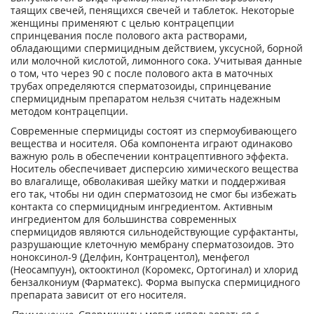
таящих свечей, пенящихся свечей и таблеток. Некоторые
женщины применяют с целью контрацепции
спринцевания после полового акта растворами,
обладающими спермицидным действием, уксусной, борной
или молочной кислотой, лимонного сока. Учитывая данные
о том, что через 90 с после полового акта в маточных
трубах определяются сперматозоиды, спринцевание
спермицидным препаратом нельзя считать надежным
методом контрацепции.
Современные спермициды состоят из спермоубивающего
вещества и носителя. Оба компонента играют одинаково
важную роль в обеспечении контрацептивного эффекта.
Носитель обеспечивает дисперсию химического вещества
во влагалище, обволакивая шейку матки и поддерживая
его так, чтобы ни один сперматозоид не смог бы избежать
контакта со спермицидным ингредиентом. Активным
ингредиентом для большинства современных
спермицидов являются сильнодействующие сурфактанты,
разрушающие клеточную мембрану сперматозоидов. Это
ноноксинол-9 (Делфин, Контрацентол), менфегол
(Неосампуун), октооктинол (Коромекс, Ортогинал) и хлорид
бензалкониум (Фарматекс). Форма выпуска спермицидного
препарата зависит от его носителя.