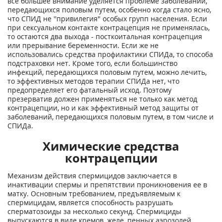
все большее внимание уделяется проблеме заболеваний,
передающихся половым путем, особенно когда стало ясно,
что СПИД не ''привилегия" особых групп населения. Если
при сексуальном контакте контрацепция не применялась,
то остаются два выхода - посткоитальная контрацепция
или прерывание беременности. Если же не
использовались средства профилактики СПИДа, то способа
подстраховки нет. Кроме того, если большинство
инфекций, передающихся половым путем, можно лечить,
то эффективных методов терапии СПИДа нет, что
предопределяет его фатальный исход. Поэтому
презерватив должен применяться не только как метод
контрацепции, но и как эффективный метод защиты от
заболеваний, передающихся половым путем, в том числе и
СПИДа.
Химические средства
контрацепции
Механизм действия спермицидов заключается в
инактивации спермы и препятствии проникновения ее в
матку. Основным требованием, предъявляемым к
спермицидам, является способность разрушать
сперматозоиды за несколько секунд. Спермициды
выпускаются в виде кремов, желе, пенных аэрозолей,