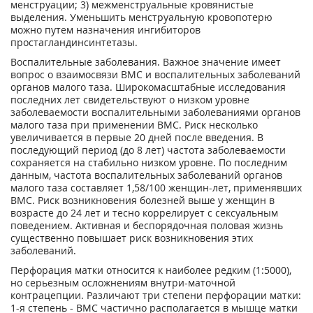
менструации; 3) межменструальные кровянистые
выделения. Уменьшить менструальную кровопотерю
можно путем назначения ингибиторов
простагландинсинтетазы.
Воспалительные заболевания. Важное значение имеет
вопрос о взаимосвязи ВМС и воспалительных заболеваний
органов малого таза. Широкомасштабные исследования
последних лет свидетельствуют о низком уровне
заболеваемости воспалительными заболеваниями органов
малого таза при применении ВМС. Риск несколько
увеличивается в первые 20 дней после введения. В
последующий период (до 8 лет) частота заболеваемости
сохраняется на стабильно низком уровне. По последним
данным, частота воспалительных заболеваний органов
малого таза составляет 1,58/100 женщин-лет, применявших
ВМС. Риск возникновения болезней выше у женщин в
возрасте до 24 лет и тесно коррелирует с сексуальным
поведением. Активная и беспорядочная половая жизнь
существенно повышает риск возникновения этих
заболеваний.
Перфорация матки относится к наиболее редким (1:5000),
но серьезным осложнениям внутри-маточной
контрацепции. Различают три степени перфорации матки:
1-я степень - ВМС частично располагается в мышце матки