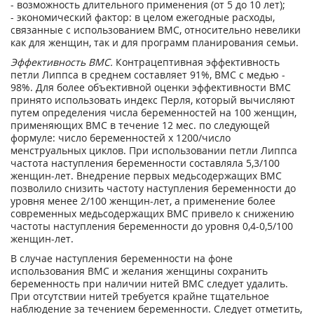
- возможность длительного применения (от 5 до 10 лет);
- экономический фактор: в целом ежегодные расходы,
связанные с использованием ВМС, относительно невелики
как для женщин, так и для программ планирования семьи.
Эффективность ВМС.
Контрацептивная эффективность
петли Липпса в среднем составляет 91%, ВМС с медью -
98%. Для более объективной оценки эффективности ВМС
принято использовать индекс Перля, который вычисляют
путем определения числа беременностей на 100 женщин,
применяющих ВМС в течение 12 мес. по следующей
формуле: число беременностей х 1200/число
менструальных циклов. При использовании петли Липпса
частота наступления беременности составляла 5,3/100
женщин-лет. Внедрение первых медьсодержащих ВМС
позволило снизить частоту наступления беременности до
уровня менее 2/100 женщин-лет, а применение более
современных медьсодержащих ВМС привело к снижению
частоты наступления беременности до уровня 0,4-0,5/100
женщин-лет.
В случае наступления беременности на фоне
использования ВМС и желания женщины сохранить
беременность при наличии нитей ВМС следует удалить.
При отсутствии нитей требуется крайне тщательное
наблюдение за течением беременности. Следует отметить,