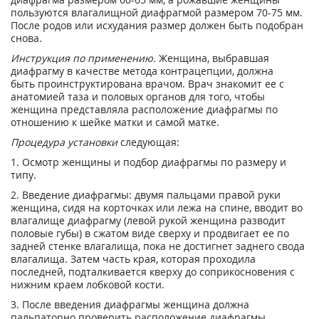
пользуются влагалищной диафрагмой размером 70-75 мм.
После родов или исхудания размер должен быть подобран
снова.
Инструкция по применению.
Женщина, выбравшая
диафрагму в качестве метода контрацепции, должна
быть проинструктирована врачом. Врач знакомит ее с
анатомией таза и половых органов для того, чтобы
женщина представляла расположение диафрагмы по
отношению к шейке матки и самой матке.
Процедура установки
следующая:
1. Осмотр женщины и подбор диафрагмы по размеру и
типу.
2. Введение диафрагмы: двумя пальцами правой руки
женщина, сидя на корточках или лежа на спине, вводит во
влагалище диафрагму (левой рукой женщина разводит
половые губы) в сжатом виде сверху и продвигает ее по
задней стенке влагалища, пока не достигнет заднего свода
влагалища. Затем часть края, которая проходила
последней, подталкивается кверху до соприкосновения с
нижним краем лобковой кости.
3. После введения диафрагмы женщина должна
пальпаторно проверить расположение диафрагмы,