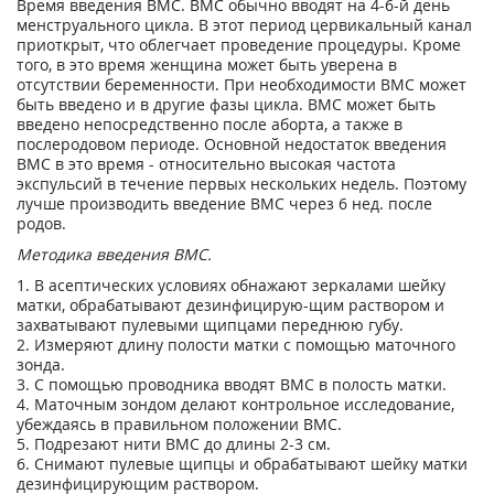
Время введения ВМС. ВМС обычно вводят на 4-6-й день
менструального цикла. В этот период цервикальный канал
приоткрыт, что облегчает проведение процедуры. Кроме
того, в это время женщина может быть уверена в
отсутствии беременности. При необходимости ВМС может
быть введено и в другие фазы цикла. ВМС может быть
введено непосредственно после аборта, а также в
послеродовом периоде. Основной недостаток введения
ВМС в это время - относительно высокая частота
экспульсий в течение первых нескольких недель. Поэтому
лучше производить введение ВМС через 6 нед. после
родов.
Методика введения ВМС.
1. В асептических условиях обнажают зеркалами шейку
матки, обрабатывают дезинфицирую-щим раствором и
захватывают пулевыми щипцами переднюю губу.
2. Измеряют длину полости матки с помощью маточного
зонда.
3. С помощью проводника вводят ВМС в полость матки.
4. Маточным зондом делают контрольное исследование,
убеждаясь в правильном положении ВМС.
5. Подрезают нити ВМС до длины 2-3 см.
6. Снимают пулевые щипцы и обрабатывают шейку матки
дезинфицирующим раствором.