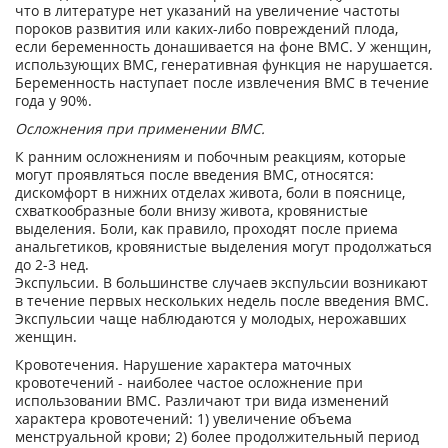
что в литературе нет указаний на увеличение частоты
пороков развития или каких-либо повреждений плода,
если беременность донашивается на фоне ВМС. У женщин,
использующих ВМС, генеративная функция не нарушается.
Беременность наступает после извлечения ВМС в течение
года у 90%.
Осложнения при применении ВМС.
К ранним осложнениям и побочным реакциям, которые
могут проявляться после введения ВМС, относятся:
дискомфорт в нижних отделах живота, боли в пояснице,
схваткообразные боли внизу живота, кровянистые
выделения. Боли, как правило, проходят после приема
анальгетиков, кровянистые выделения могут продолжаться
до 2-3 нед.
Экспульсии. В большинстве случаев экспульсии возникают
в течение первых нескольких недель после введения ВМС.
Экспульсии чаще наблюдаются у молодых, нерожавших
женщин.
Кровотечения. Нарушение характера маточных
кровотечений - наиболее частое осложнение при
использовании ВМС. Различают три вида изменений
характера кровотечений: 1) увеличение объема
менструальной крови; 2) более продолжительный период