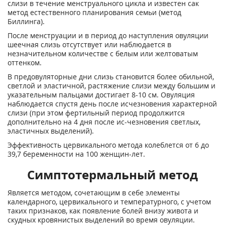
слизи в течение менструального цикла и известен сак
метод естественного планирования семьи (метод
Биллинга).
После менструации и в период до наступления овуляции
шеечная слизь отсутствует или наблюдается в
незначительном количестве с белым или желтоватым
оттенком.
В предовуляторные дни слизь становится более обильной,
светлой и эластичной, растяжение слизи между большим и
указательным пальцами достигает 8-10 см. Овуляция
наблюдается спустя день после исчезновения характерной
слизи (при этом фертильный период продолжится
дополнительно на 4 дня после ис-чезновения светлых,
эластичных выделений).
Эффективность цервикального метода колеблется от 6 до
39,7 беременности на 100 женщин-лет.
Симптотермальный метод
Является методом, сочетающим в себе элементы
календарного, цервикального и температурного, с учетом
таких признаков, как появление болей внизу живота и
скудных кровянистых выделений во время овуляции.