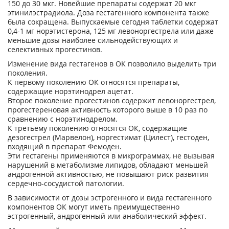
150 до 30 мкг. Новейшие препараты содержат 20 мкг
этинилэстрадиола. Доза гестагенного компонента также
была сокращена. Выпускаемые сегодня таблетки содержат
0,4-1 мг норэтистерона, 125 мг левоноргестрела или даже
меньшие дозы наиболее сильнодействующих и
селективных прогестинов.
Изменение вида гестагенов в ОК позволило выделить три
поколения.
К первому поколению ОК относятся препараты,
содержащие норэтинодрел ацетат.
Второе поколение прогестинов содержит левоноргестрел,
прогестереновая активность которого выше в 10 раз по
сравнению с норэтинодрелом.
К третьему поколению относятся ОК, содержащие
дезогестрел (Марвелон), норгестимат (Цилест), гестоден,
входящий в препарат Фемоден.
Эти гестагены применяются в микрограммах, не вызывая
нарушений в метаболизме липидов, обладают меньшей
андрогенной активностью, не повышают риск развития
сердечно-сосудистой патологии.
В зависимости от дозы эстрогенного и вида гестагенного
компонентов ОК могут иметь преимущественно
эстрогенный, андрогенный или анаболический эффект.