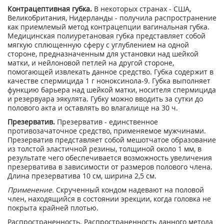
Контрацептивная губка.
В некоторых странах - США,
Великобритания, Нидерланды - получила распространение
как приемлемый метод контрацепции вагинальная губка.
Медицинская полиуретановая губка представляет собой
мягкую сплющенную сферу с углублением на одной
стороне, предназначенным для установки над шейкой
матки, и нейлоновой петлей на другой стороне,
помогающей извлекать данное средство. Губка содержит в
качестве спермицида 1 г ноноксинола-9. Губка выполняет
функцию барьера над шейкой матки, носителя спермицида
и резервуара эякулята. Губку можно вводить за сутки до
полового акта и оставлять во влагалище на 30 ч.
Презерватив.
Презерватив - единственное
противозачаточное средство, применяемое мужчинами.
Презерватив представляет собой мешотчатое образование
из толстой эластичной резины, толщиной около 1 мм, в
результате чего обеспечивается возможность увеличения
презерватива в зависимости от размеров полового члена.
Длина презерватива 10 см, ширина 2,5 см.
Применение.
Скрученный кондом надевают на половой
член, находящийся в состоянии эрекции, когда головка не
покрыта крайней плотью.
Распространенность. Распространенность данного метода