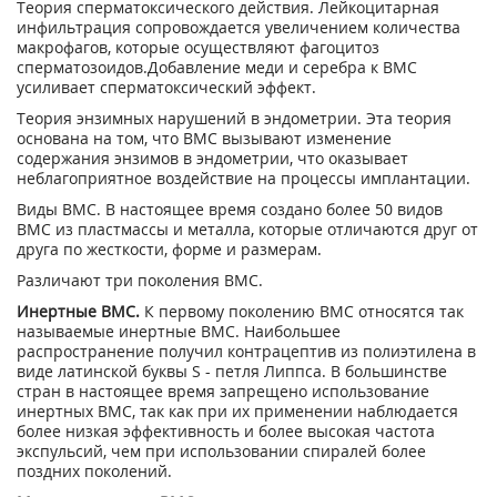
Теория сперматоксического действия. Лейкоцитарная
инфильтрация сопровождается увеличением количества
макрофагов, которые осуществляют фагоцитоз
сперматозоидов.Добавление меди и серебра к ВМС
усиливает сперматоксический эффект.
Теория энзимных нарушений в эндометрии. Эта теория
основана на том, что ВМС вызывают изменение
содержания энзимов в эндометрии, что оказывает
неблагоприятное воздействие на процессы имплантации.
Виды ВМС. В настоящее время создано более 50 видов
ВМС из пластмассы и металла, которые отличаются друг от
друга по жесткости, форме и размерам.
Различают три поколения ВМС.
Инертные ВМС.
К первому поколению ВМС относятся так
называемые инертные ВМС. Наибольшее
распространение получил контрацептив из полиэтилена в
виде латинской буквы S - петля Липпса. В большинстве
стран в настоящее время запрещено использование
инертных ВМС, так как при их применении наблюдается
более низкая эффективность и более высокая частота
экспульсий, чем при использовании спиралей более
поздних поколений.