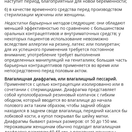
наступит период, благоприятный для новой беременности;
6) в качестве временного средства перед производством
стерилизации мужчины или женщины.
Недостатки барьерных методов
следующие: они обладают
меньшей эффективностью по сравнению с большинством
оральных контрацептивов и внутриматочных средств; у
некоторых пациентов использование невозможно
вследствие аллергии на резину, латекс или полиуретан;
для их успешного применения требуется постоянное
внимание; употребление требует выполнения
определенных манипуляций на гениталиях; большая часть
барьерных контрацептивов применяется во время или
непосредственно перед половым актом.
Влагалищная диафрагма, или влагалищный пессарий.
Применяется с целью контрацепции изолированно или в
сочетании с спермицидами. Диафрагма представляет
собой куполообразный резиновый колпачок с гибким
ободком, который вводится во влагалище до начала
полового акта таким образом, чтобы задний ободок
находился в заднем своде влагалища, передний касался бы
лобковой кости, а купол покрывал бы шейку матки.
Диафрагмы бывают разных размеров: от 50 до 150 мм.
Нерожавшим женщинам обычно подходит влагалищная
диафрагма размером 60-65 мм, а рожавшие женщины