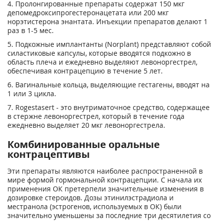
4. Пролонгированные препараты содержат 150 мкг
депомедроксипрогестеронацетата или 200 мкг
норэтистерона энантата. Инъекции препаратов делают 1
раз в 1-5 мес.
5. Подкожные имплантанты (Norplant) представляют собой
силастиковые капсулы, которые вводятся подкожно в
область плеча и ежедневно выделяют левоноргестрел,
обеспечивая контрацепцию в течение 5 лет.
6. Вагинальные кольца, выделяющие гестагены, вводят на
1 или 3 цикла.
7. Rogestasert - это внутриматочное средство, содержащее
в стержне левоноргестрел, который в течение года
ежедневно выделяет 20 мкг левоноргестрела.
Комбинированные оральные
контрацептивы
Эти препараты являются наиболее распространенной в
мире формой гормональной контрацепции. С начала их
применения ОК претерпели значительные изменения в
дозировке стероидов. Дозы этинилэстрадиола и
местранола (эстрогенов, используемых в ОК) были
значительно уменьшены за последние три десятилетия со