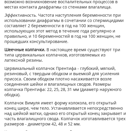
возможно возникновение воспалительных процессов в
местах контакта диафрагмы со стенками влагалища.
Эффективность.
Частота наступления беременности при
использовании диафрагмы в сочетании со спермицидами
составляет 2 беременности в год на 100 женщин,
использующих этот метод в течение года регулярно и
правильно, и 10 беременностей в год на 100 женщин, не
прошедших консультирование.
Шеечные колпачки.
В настоящее время существуют три
типа цервикальных колпачков, изготовляемых из
латексной резины.
Цервикальный колпачок Прентифа - глубокий, мягкий,
резиновый, с твердым ободком и выемкой для усиления
присоса. Своим ободком плотно насаживается возле
соединения шейки и влагалищных сводов. Размеры
колпачка Прентифа: 22, 25, 28, 31 мм (диаметр наружного
ободка).
Колпачок Вимуля имеет форму колокола, его открытый
конец шире, чем тело. Устанавливается непосредственно
над шейкой матки, однако его открытый конец закрывает и
часть влагалищного свода. Колпачок изготавливается трех
размеров - диаметром 42, 48 и 52 мм.