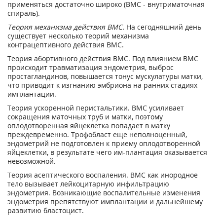
применяться достаточно широко (ВМС - внутриматочная
спираль).
Теория механизма действия ВМС.
На сегодняшний день
существует несколько теорий механизма
контрацептивного действия ВМС.
Теория абортивного действия ВМС. Под влиянием ВМС
происходит травматизация эндометрия, выброс
простагландинов, повышается тонус мускулатуры матки,
что приводит к изгнанию эмбриона на ранних стадиях
имплантации.
Теория ускоренной перистальтики. ВМС усиливает
сокращения маточных труб и матки, поэтому
оплодотворенная яйцеклетка попадает в матку
преждевременно. Трофобласт еще неполноценный,
эндометрий не подготовлен к приему оплодотворенной
яйцеклетки, в результате чего им-плантация оказывается
невозможной.
Теория асептического воспаления. ВМС как инородное
тело вызывает лейкоцитарную инфильтрацию
эндометрия. Возникающие воспалительные изменения
эндометрия препятствуют имплантации и дальнейшему
развитию бластоцист.