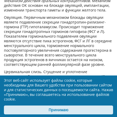
Механизм действия оральных контрацептивов.
Механизм
действия ОК основан на блокаде овуляций, имплантации,
изменении транспорта гаметы и функции желтого тела.
Овуляция. Первичным механизмом блокады овуляции
являете подавление секреции гонадотропин-рилизинг-
гормона (ГТР) гипоталамусом. Происходит торможение
секреции гонадотропных гормонов гипофиза (ФСГ и Л).
Показателем гормонального подавления овуляции
являются отсутствие пика эстрогенов, ФСГ и ЛГ в середине
менструального цикла, торможение нормального
постовуляторного увеличения содержания прогестерона в
сыворотке. В течение всего менструального цикла
продукция эстрогенов в яичниках остается на низком,
соответствующем ранней фолликулярной фазе уровне.
Цервикальная слизь. Сгущение и уплотнение
цервикальной слизи становятся очевидными спустя 48 ч
Этот веб-сайт использует файлы cookie, которые
после начала введения прогестинов. Подвижность и
необходимы для Вашего удобства при пользовании сайтом
способность сперматозоидов проникать в цервикальную
и для статистических данных о посещаемости сайта. Нажав
слизь нарушается вследствие ее уплотнения и сгущения;
«Принимаю», вы соглашаетесь на использование файлов
цервикальная слизь становится сетчатой структурой и
cookie.
характеризуется пониженной кристаллизацией.
Имплантация. Имплантация развивающейся бластоцисты
Принимаю
наблюдается приблизительно через 6 дней после
оплодотворения яйцеклетки. Для обеспечения успешной