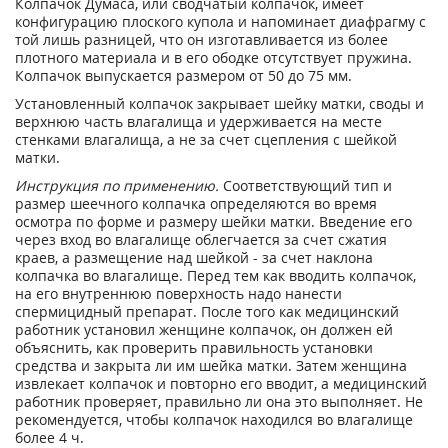
Колпачок Думаса, или сводчатый колпачок, имеет
конфигурацию плоского купола и напоминает диафрагму с
той лишь разницей, что он изготавливается из более
плотного материала и в его ободке отсутствует пружина.
Колпачок выпускается размером от 50 до 75 мм.
Установленный колпачок закрывает шейку матки, своды и
верхнюю часть влагалища и удерживается на месте
стенками влагалища, а не за счет сцепления с шейкой
матки.
Инструкция по применению.
Соответствующий тип и
размер шеечного колпачка определяются во время
осмотра по форме и размеру шейки матки. Введение его
через вход во влагалище облегчается за счет сжатия
краев, а размещение над шейкой - за счет наклона
колпачка во влагалище. Перед тем как вводить колпачок,
на его внутреннюю поверхность надо нанести
спермицидный препарат. После того как медицинский
работник установил женщине колпачок, он должен ей
объяснить, как проверить правильность установки
средства и закрыта ли им шейка матки. Затем женщина
извлекает колпачок и повторно его вводит, а медицинский
работник проверяет, правильно ли она это выполняет. Не
рекомендуется, чтобы колпачок находился во влагалище
более 4 ч.