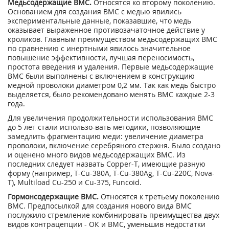
Медьсодержащие ВМС.
Относятся ко второму поколению.
Основанием для создания ВМС с медью явились
экспериментальные данные, показавшие, что медь
оказывает выраженное противозачаточное действие у
кроликов. Главным преимуществом медьсодержащих ВМС
по сравнению с инертными явилось значительное
повышение эффективности, лучшая переносимость,
простота введения и удаления. Первые медьсодержащие
ВМС были выполнены с включением в конструкцию
медной проволоки диаметром 0,2 мм. Так как медь быстро
выделяется, было рекомендовано менять ВМС каждые 2-3
года.
Для увеличения продолжительности использования ВМС
до 5 лет стали использо-вать методики, позволяющие
замедлить фрагментацию меди: увеличение диаметра
проволоки, включение серебряного стержня. Было создано
и оценено много видов медьсодержащих ВМС. Из
последних следует назвать Сорреr-Т, имеющие разную
форму (например, Т-Сu-380А, Т-Сu-380Аg, Т-Сu-220С, Nоvа-
Т), Мultiload Сu-250 и Сu-375, Funcoid.
Гормонсодержащие ВМС.
Относятся к третьему поколению
ВМС. Предпосылкой для создания нового вида ВМС
послужило стремление комбинировать преимущества двух
видов контрацепции - ОК и ВМС, уменьшив недостатки