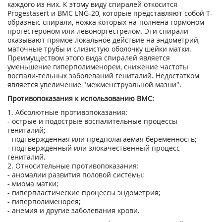
каждого из них. К этому виду спиралей откосится
Рrogestasert и ВМС LNG-20, которые представляют собой Т-
образныс спирали, ножка которых на-полнена гормоном
прогестероном или левоноргестрелом. Эти спирали
оказывают прямое локальное действие на эндометрий,
маточные трубы и слизистую оболочку шейки матки.
Преимуществом этого вида спиралей является
уменьшение гиперполименореи, снижение частоты
воспали-тельных заболеваний гениталий. Недостатком
является увеличение "межменструальной мазни".
Противопоказания к использованию ВМС:
1. Абсолютные противопоказания:
- острые и подострые воспалительные процессы
гениталий;
- подтвержденная или предполагаемая беременность;
- подтвержденный или злокачественный процесс
гениталий.
2. Относительные противопоказания:
- аномалии развития половой системы;
- миома матки;
- гиперпластические процессы эндометрия;
- гиперполименорея;
- анемия и другие заболевания крови.