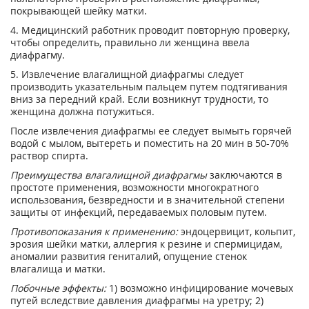
покрывающей шейку матки.
4. Медицинский работник проводит повторную проверку,
чтобы определить, правильно ли женщина ввела
диафрагму.
5. Извлечение влагалищной диафрагмы следует
производить указательным пальцем путем подтягивания
вниз за передний край. Если возникнут трудности, то
женщина должна потужиться.
После извлечения диафрагмы ее следует вымыть горячей
водой с мылом, вытереть и поместить на 20 мин в 50-70%
раствор спирта.
Преимущества влагалищной диафрагмы
заключаются в
простоте применения, возможности многократного
использования, безвредности и в значительной степени
защиты от инфекций, передаваемых половым путем.
Противопоказания к применению:
эндоцервицит, кольпит,
эрозия шейки матки, аллергия к резине и спермицидам,
аномалии развития гениталий, опущение стенок
влагалища и матки.
Побочные эффекты:
1) возможно инфицирование мочевых
путей вследствие давления диафрагмы на уретру; 2)