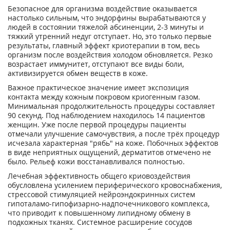
Безопасное для организма воздействие оказывается
настолько сильным, что эндорфины вырабатываются у
людей в состоянии тяжелой абсиненции, 2-3 минуты и
тяжкий утренний недуг отступает. Но, это только первые
результаты, главный эффект криотерапии в том, весь
организм после воздействия холодом обновляется. Резко
возрастает иммунитет, отступают все виды боли,
активизируется обмен веществ в коже.
Важное практическое значение имеет экспозиция
контакта между кожным покровом криогенным газом.
Минимальная продолжительность процедуры составляет
90 секунд. Под наблюдением находилось 14 пациентов
женщин. Уже после первой процедуры пациенты
отмечали улучшение самочувствия, а после трёх процедур
исчезала характерная "рябь" на коже. Побочных эффектов
в виде неприятных ощущений, дерматитов отмечено не
было. Рельеф кожи восстанавливался полностью.
Лечебная эффективность общего криовоздействия
обусловлена усилением периферического кровоснабжения,
стрессовой стимуляцией нейроэндокринных систем
гипоталамо-гипофизарно-надпочечникового комплекса,
что приводит к повышенному липидному обмену в
подкожных тканях. Системное расширение сосудов