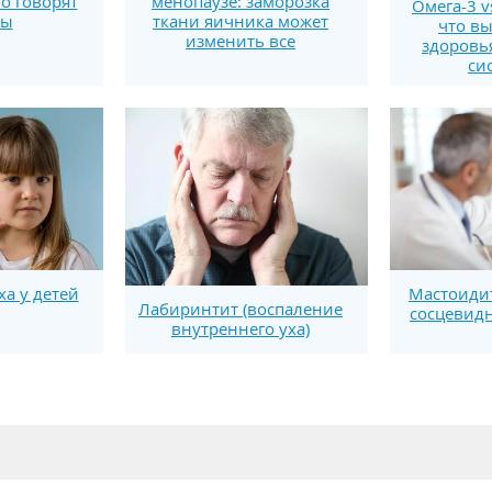
то говорят
менопаузе: заморозка
Омега-3 v
ты
ткани яичника может
что вы
изменить все
здоровь
си
а у детей
Мастоидит
Лабиринтит (воспаление
сосцевидн
внутреннего уха)