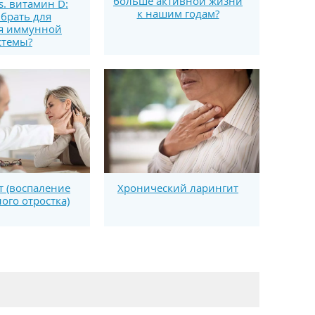
больше активной жизни
s. витамин D:
к нашим годам?
брать для
я иммунной
стемы?
 (воспаление
Хронический ларингит
ого отростка)