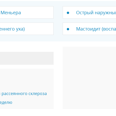
ь Меньера
Острый наружны
ннего уха)
Мастоидит (воспа
 рассеянного склероза
неделю