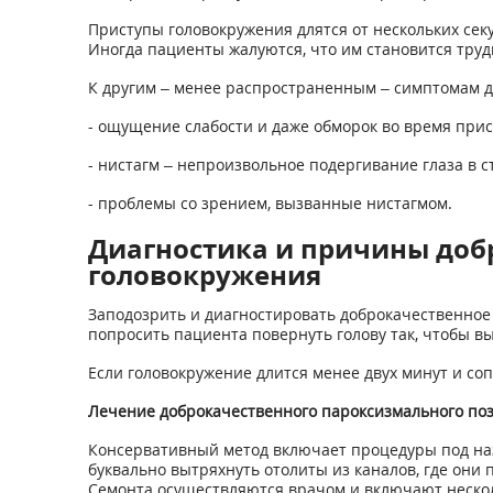
Приступы головокружения длятся от нескольких секу
Иногда пациенты жалуются, что им становится трудн
К другим – менее распространенным – симптомам д
- ощущение слабости и даже обморок во время прис
- нистагм – непроизвольное подергивание глаза в с
- проблемы со зрением, вызванные нистагмом.
Диагностика и причины доб
головокружения
Заподозрить и диагностировать доброкачественное
попросить пациента повернуть голову так, чтобы вы
Если головокружение длится менее двух минут и со
Лечение доброкачественного пароксизмального по
Консервативный метод включает процедуры под н
буквально вытряхнуть отолиты из каналов, где они
Семонта осуществляются врачом и включают нескол