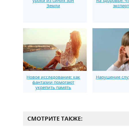
уроки из синих зон
на здоровье: ч
Земли
экспер
Новое исследование: как
Нарушение слух
фантазии помогают
укрепить память
СМОТРИТЕ ТАКЖЕ: