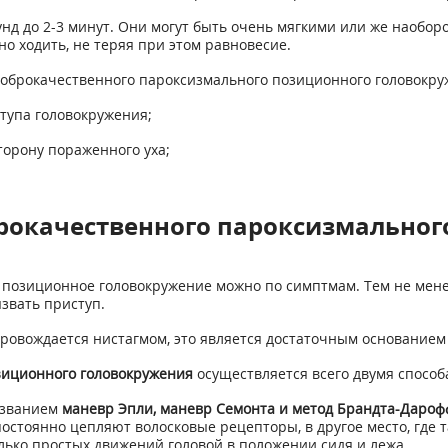
нд до 2-3 минут. Они могут быть очень мягкими или же наобор
о ходить, не теряя при этом равновесие.
оброкачественного пароксизмального позиционного головокру
тупа головокружения;
торону пораженного уха;
рокачественного пароксизмальног
 позиционное головокружение можно по симптмам. Тем не мене
звать приступ.
провождается нистагмом, это является достаточным основанием
зиционного головокружения
осуществляется всего двумя способ
азванием
маневр Эпли, маневр Семонта и метод Брандта-Дароф
 постоянно цепляют волосковые рецепторы, в другое место, где
ько простых движений головой в положении сидя и лежа.