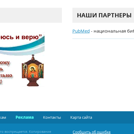
НАШИ ПАРТНЕРЫ
PubMed
- национальная би
кам
Реклама
Контакты
Карта сайта
ого воспрещается. Копирование
Сообщить об ошибке