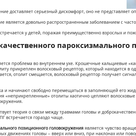
ение доставляет серьезный дискомфорт, оно не представляет оп
е является довольно распространенным заболеванием с частот
встречается у детей, поражая преимущественно взрослых и по
ачественного пароксизмального 
ется проблема во внутреннем ухе. Крошечные кальциевые «ка
литу прикреплен волосковый рецептор, который находится в одн
тся, отолит смещается, волосковый рецептор получает сигнал,
 и начинают свободно перемещаться в заполняющей его жидкос
ия «неприкрепленные» отолиты хаотично цепляют волосковые р
окружения.
твует теория о связи между травмами головы и доброкачеств
ПГ встречается гораздо чаще.
ального позиционного головокружения
является чувство вращен
х движениях головы – вверх или вниз, при наклонах или пово