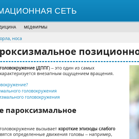
МАЦИОННАЯ СЕТЬ
ЕДИЦИНА
МЕДФИРМЫ
горла, носа
ароксизмальное позиционн
головокружение (ДППГ
) – это один из самых
 характеризуется внезапным ощущением вращения.
овокружение?
мального головокружения
измального головокружения
ое пароксизмальное
 головокружение вызывает
короткие эпизоды слабого
овятся определенные движения головы – например,