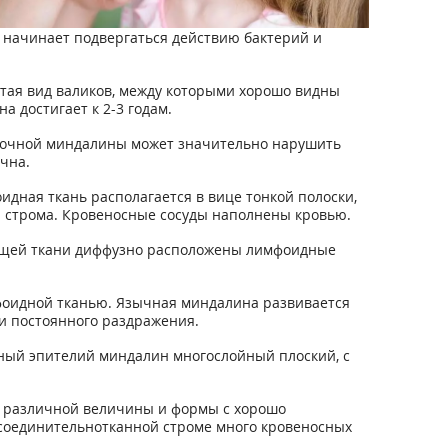
е начинает подвергаться действию бактерий и
тая вид валиков, между которыми хорошо видны
а достигает к 2-3 годам.
глоточной миндалины может значительно нарушить
чна.
дная ткань располагается в вице тонкой полоски,
я строма. Кровеносные сосуды наполнены кровью.
жащей ткани диффузно расположены лимфоидные
фоидной тканью. Язычная миндалина развивается
и постоянного раздражения.
ный эпителий миндалин многослойный плоский, с
в различной величины и формы с хорошо
соединительнотканной строме много кровеносных