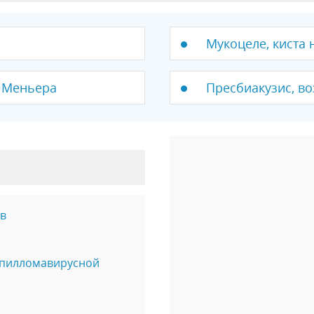
Мукоцеле, киста 
ь Меньера
Пресбиакузис, во
в
апилломавирусной