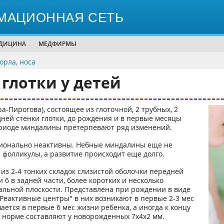
МАЦИОННАЯ СЕТЬ
ЕДИЦИНА
МЕДФИРМЫ
горла, носа
глотки у детей
-Пирогова), состоящее из глоточной, 2 трубных, 2
ней стенки глотки, до рождения и в первые месяцы
ериоде миндалины претерпевают ряд изменений.
ионально неактивны. Небные миндалины еще не
фолликулы, а развитие происходит еще долго.
из 2-4 тонких складок слизистой оболочки передней
 6 в задней части, более коротких и несколько
льной плоскости. Представлена при рождении в виде
еактивные центры" в них возникают в первые 2-3 мес
ется в первые 6 мес жизни ребенка, а иногда к концу
 норме составляют у новорожденных 7x4x2 мм.