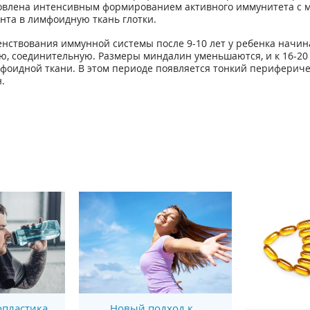
овлена интенсивным формированием активного иммунитета с м
нта в лимфоидную ткань глотки.
енствования иммунной системы после 9-10 лет у ребенка начи
ю, соединительную. Размеры миндалин уменьшаются, и к 16-20 
фоидной ткани. В этом периоде появляется тонкий перифериче
.
пластика
Новый подход к