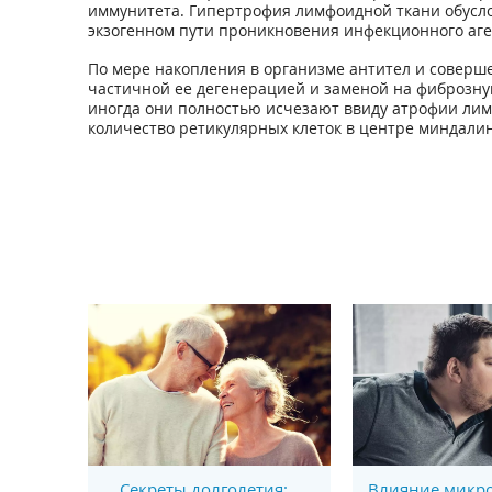
иммунитета. Гипертрофия лимфоидной ткани обусл
экзогенном пути проникновения инфекционного аге
По мере накопления в организме антител и соверш
частичной ее дегенерацией и заменой на фиброзну
иногда они полностью исчезают ввиду атрофии лим
количество ретикулярных клеток в центре миндалин
Секреты долголетия:
Влияние микро