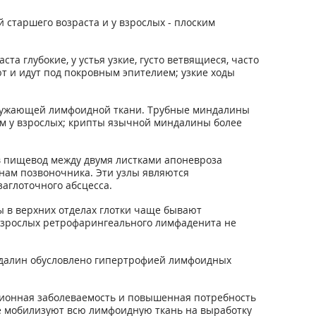
старшего возраста и у взрослых - плоским
а глубокие, у устья узкие, густо ветвящиеся, часто
т и идут под покровным эпителием; узкие ходы
окружающей лимфоидной ткани. Трубные миндалины
ем у взрослых; крипты язычной миндалины более
в пищевод между двумя листками апоневроза
нам позвоночника. Эти узлы являются
аглоточного абсцесса.
ы в верхних отделах глотки чаще бывают
и взрослых ретрофарингеального лимфаденита не
ндалин обусловлено гипертрофией лимфоидных
ционная заболеваемость и повышенная потребность
ые мобилизуют всю лимфоидную ткань на выработку