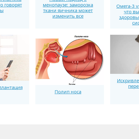
то говорят
менопаузе: заморозка
Омега-3 v
ты
ткани яичника может
что вы
изменить все
здоровь
си
Искривле
пере
плантация
Полип носа