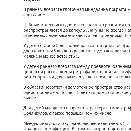
В раннем возрасте глоточная миндалина покрыта м
эпителием.
Небные миндалины достигают полного развития на 2-
распространяются до капсулы. Лакуны не всегда на
отдельных лакун заканчиваются расширениями. Все
У детей старше 5 лет наблюдается гиперплазия ф
достигают наибольшего развития в детском возраст
мелкие и менее ветвистые.
У детей раннего возраста между превертебральным
цепочкой расположены ретрофарингеалъные лимфат
регионарными для задних отделов носа, носоглотки
В области носоглотки заглоточное пространство ра
односторонними. После 4-5 лет эти лимфатические 
бывает.
Для детей младшего возраста характерна гипертро
фолликулов, а также повышением их числа.
Миндалины достигают наибольшей величины к 5-7 г
в защите от инфекций. В этом же возрасте детям 