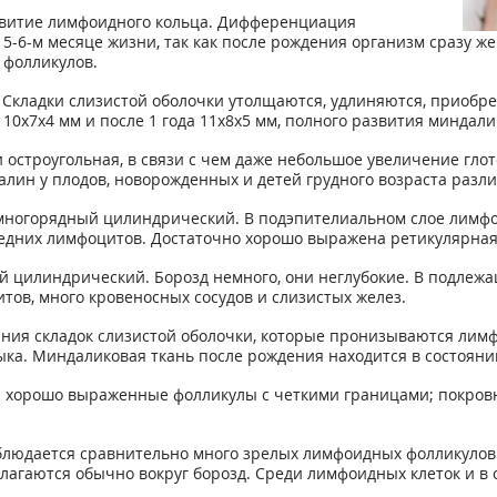
азвитие лимфоидного кольца. Дифференциация
5-6-м месяце жизни, так как после рождения организм сразу ж
фолликулов.
Складки слизистой оболочки утолщаются, удлиняются, приобре
0x7x4 мм и после 1 года 11x8x5 мм, полного развития миндалин
я и остроугольная, в связи с чем даже небольшое увеличение 
лин у плодов, новорожденных и детей грудного возраста разли
многорядный цилиндрический. В подэпителиальном слое лимфои
редних лимфоцитов. Достаточно хорошо выражена ретикулярна
 цилиндрический. Борозд немного, они неглубокие. В подле
ов, много кровеносных сосудов и слизистых желез.
ния складок слизистой оболочки, которые пронизываются лим
ыка. Миндаликовая ткань после рождения находится в состояни
я хорошо выраженные фолликулы с четкими границами; покров
аблюдается сравнительно много зрелых лимфоидных фолликуло
гаются обычно вокруг борозд. Среди лимфоидных клеток и в 