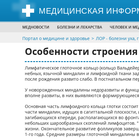
МЕДИЦИНСКАЯ ИНФОР
МЕДНОВОСТИ
БОЛЕЗНИ И ЛЕКАРСТВА
ЧЕЛОВЕК И М
Портал о медицине и здоровье
ЛОР - болезни уха, 
Особенности строения 
Лимфатическое глоточное кольцо (кольцо Вальдейера
небных, язычной миндалин и лимфоидной ткани зад
после рождения развито слабо. В постнатальном п
У новорожденных миндалины недоразвиты и функц
вполне развиты, в них выявляются формирующиеся 
Основная часть лимфоидного кольца глотки состоит 
части миндалин, идущих в сагиттальной плоскости, и
загибающихся кпереди, располагающихся во фронта
небольших шарообразных скоплений лимфоцитов. "Р
жизни. Окончательное развитие фолликулов заверша
1-го года. Средние размеры глоточной миндалины в