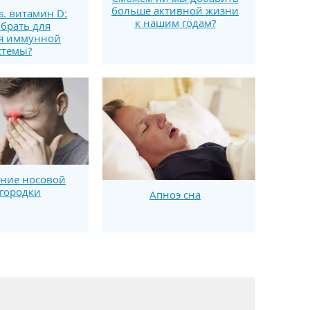
больше активной жизни
s. витамин D:
к нашим годам?
брать для
я иммунной
стемы?
ние носовой
городки
Апноэ сна