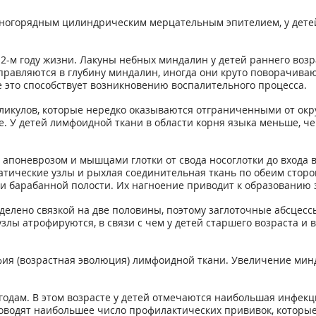
ногорядным цилиндрическим мерцательным эпителием, у детей 
м году жизни. Лакуны небных миндалин у детей раннего возраст
правляются в глубину миндалин, иногда они круто поворачиваю
 это способствует возникновению воспалительного процесса.
олликулов, которые нередко оказываются отграниченными от 
е. У детей лимфоидной ткани в области корня языка меньше, ч
 апоневрозом и мышцами глотки от свода носоглотки до входа 
ические узлы и рыхлая соединительная ткань по обеим сторо
 и барабанной полости. Их нагноение приводит к образованию з
зделено связкой на две половины, поэтому заглоточные абсцесс
узлы атрофируются, в связи с чем у детей старшего возраста 
фия (возрастная эволюция) лимфоидной ткани. Увеличение ми
одам. В этом возрасте у детей отмечаются наибольшая инфек
проводят наибольшее число профилактических прививок, котор