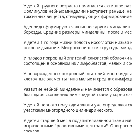
У детей грудного возраста начинается активное р
фолликулов небных миндалин наступает раньше, на 
токсичных веществ, стимулирующих формирование 
Аденоиды формируются активнее других миндалин. 
борозды. Средние размеры миндалины: после 3 мес 1
У детей 1-го года жизни полость носоглотки низка
носовое дыхание. Микроскопически структура минда
У плодов покровный эпителий слизистой оболочки 
состоящей в основном из лимфобластов, малых и с
У новорожденных покровный эпителий многорядный
клеточные элементы типа малых и средних лимфоцит
Развитие небной миндалины начинается с образова
благодаря скоплению лимфоидной ткани у корня яз
У детей первого полугодия жизни уже определяютс
участками многорядного цилиндрического.
У детей старше 6 мес в подэпителиальной ткани н
выраженными "реактивными центрами". Они распола
сосудов.