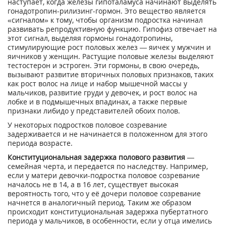
наступает, когда железы гипоталамуса начинают выделять
гонадотропин-рилизинг-гормон. Это вещество является
«сигналом» к тому, чтобы организм подростка начинал
развивать репродуктивную функцию. Гипофиз отвечает на
этот сигнал, выделяя гормоны гонадотропины,
стимулирующие рост половых желез — яичек у мужчин и
яичников у женщин. Растущие половые железы выделяют
тестостерон и эстроген. Эти гормоны, в свою очередь,
вызывают развитие вторичных половых признаков, таких
как рост волос на лице и набор мышечной массы у
мальчиков, развитие груди у девочек, и рост волос на
лобке и в подмышечных впадинах, а также первые
признаки либидо у представителей обоих полов.
У некоторых подростков половое созревание
задерживается и не начинается в положенном для этого
периода возрасте.
Конституциональная задержка полового развития
—
семейная черта, и передается по наследству. Например,
если у матери девочки-подростка половое созревание
началось не в 14, а в 16 лет, существует высокая
вероятность того, что у её дочери половое созревание
начнется в аналогичный период. Таким же образом
происходит конституциональная задержка пубертатного
периода у мальчиков, в особенности, если у отца имелись