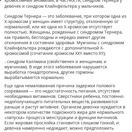
хромосомные аномалии, в частности, синдром Тернера у
девочек и синдром Клайнфельтера у мальчиков.
Синдром Тернера — это заболевание, при котором одна из
Х-хромосом у женщин имеет структуру, отклоненную от
нормальной, или же одна из Х-хромосом отсутствует
полностью. Женщины, рожденные с синдромом Тернера,
как правило, бесплодны и нередко имеют другие
отклонения в состоянии здоровья. Мужчины с синдромом
Клайнфельтера рождаются с дополнительной Х-
хромосомой (сочетание хромосом XXY вместо XY);
- синдром Каллмана (свойственен и женщинам, и
мужчинам). В ходе этого заболевания нарушается
выработка гонадотропина, другие гормоны
вырабатываются нормально.
Еще одна немаловажная причина задержки полового
созревания — это недостаточность питания, отсутствие
необходимых витаминов. Сверстники ребенка, постоянно
недополучающего питательных веществ, развиваются
раньше и растут активнее. Организм девочки нуждается в
некотором количестве подкожного жира для нормального
«запуска» процесса менструации и функции яичников.
Если жировая прослойка становится слишком тонкой, и
девочка намеренно недоедает, можно предположить