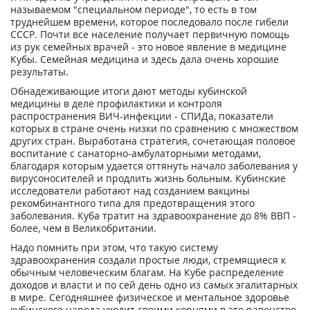
называемом "специальном периоде", то есть в том
труднейшем времени, которое последовало после гибели
СССР. Почти все население получает первичную помощь
из рук семейных врачей - это новое явление в медицине
Кубы. Семейная медицина и здесь дала очень хорошие
результаты.
Обнадеживающие итоги дают методы кубинской
медицины в деле профилактики и контроля
распространения ВИЧ-инфекции - СПИДа, показатели
которых в стране очень низки по сравнению с множеством
других стран. Выработана стратегия, сочетающая половое
воспитание с санаторно-амбулаторными методами,
благодаря которым удается оттянуть начало заболевания у
вирусоносителей и продлить жизнь больным. Кубинские
исследователи работают над созданием вакцины
рекомбинантного типа для предотвращения этого
заболевания. Куба тратит на здравоохранение до 8% ВВП -
более, чем в Великобритании.
Надо помнить при этом, что такую систему
здравоохранения создали простые люди, стремящиеся к
обычным человеческим благам. На Кубе распределение
доходов и власти и по сей день одно из самых эгалитарных
в мире. Сегодняшнее физическое и ментальное здоровье
кубинского народа уходит своими корнями в это равенство.