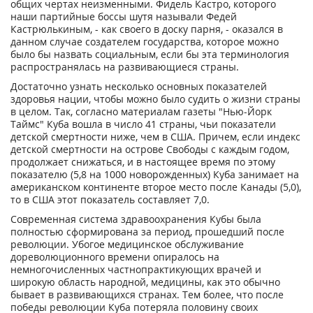
общих чертах неизменными. Фидель Кастро, которого
наши партийные боссы шутя называли Федей
Кастрюлькиным, - как своего в доску парня, - оказался в
данном случае создателем государства, которое можно
было бы назвать социальным, если бы эта терминология
распространялась на развивающиеся страны.
Достаточно узнать несколько основных показателей
здоровья нации, чтобы можно было судить о жизни страны
в целом. Так, согласно материалам газеты "Нью-Йорк
Таймс" Куба вошла в число 41 страны, чьи показатели
детской смертности ниже, чем в США. Причем, если индекс
детской смертности на острове Свободы с каждым годом,
продолжает снижаться, и в настоящее время по этому
показателю (5,8 на 1000 новорожденных) Куба занимает на
американском континенте второе место после Канады (5,0),
то в США этот показатель составляет 7,0.
Современная система здравоохранения Кубы была
полностью сформирована за период, прошедший после
революции. Убогое медицинское обслуживание
дореволюционного времени опиралось на
немногочисленных частнопрактикующих врачей и
широкую область народной, медицины, как это обычно
бывает в развивающихся странах. Тем более, что после
победы революции Куба потеряла половину своих