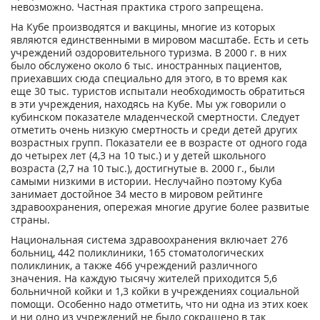
невозможно. Частная практика строго запрещена.
На Кубе производятся и вакцины, многие из которых
являются единственными в мировом масштабе. Есть и сеть
учреждений оздоровительного туризма. В 2000 г. в них
было обслужено около 6 тыс. иностранных пациентов,
приехавших сюда специально для этого, в то время как
еще 30 тыс. туристов испытали необходимость обратиться
в эти учреждения, находясь на Кубе. Мы уж говорили о
кубинском показателе младенческой смертности. Следует
отметить очень низкую смертность и среди детей других
возрастных групп. Показатели ее в возрасте от одного года
до четырех лет (4,3 на 10 тыс.) и у детей школьного
возраста (2,7 на 10 тыс.), достигнутые в. 2000 г., были
самыми низкими в истории. Неслучайно поэтому Куба
занимает достойное 34 место в мировом рейтинге
здравоохранения, опережая многие другие более развитые
страны.
Национальная система здравоохранения включает 276
больниц, 442 поликлиники, 165 стоматологических
поликлиник, а также 466 учреждений различного
значения. На каждую тысячу жителей приходится 5,6
больничной койки и 1,3 койки в учреждениях социальной
помощи. Особенно надо отметить, что ни одна из этих коек
и ни одно из учреждений не было сокращено в так