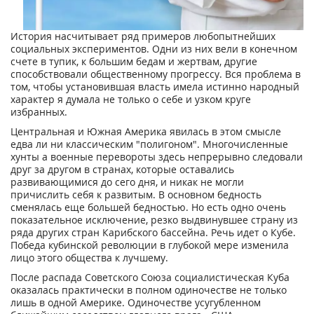
История насчитывает ряд примеров любопытнейших
социальных экспериментов. Одни из них вели в конечном
счете в тупик, к большим бедам и жертвам, другие
способствовали общественному прогрессу. Вся проблема в
том, чтобы установившая власть имела истинно народный
характер я думала не только о себе и узком круге
избранных.
Центральная и Южная Америка явилась в этом смысле
едва ли ни классическим "полигоном". Многочисленные
хунты а военные перевороты здесь непрерывно следовали
друг за другом в странах, которые оставались
развивающимися до сего дня, и никак не могли
причислить себя к развитым. В основном бедность
сменялась еще большей бедностью. Но есть одно очень
показательное исключение, резко выдвинувшее страну из
ряда других стран Карибского бассейна. Речь идет о Кубе.
Победа кубинской революции в глубокой мере изменила
лицо этого общества к лучшему.
После распада Советского Союза социалистическая Куба
оказалась практически в полном одиночестве не только
лишь в одной Америке. Одиночестве усугубленном