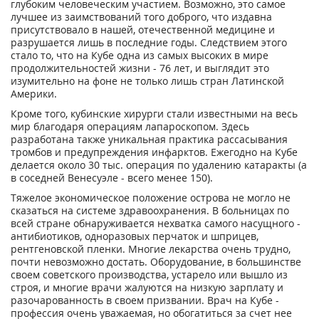
глубоким человеческим участием. Возможно, это самое
лучшее из заимствований того доброго, что издавна
присутствовало в нашей, отечественной медицине и
разрушается лишь в последние годы. Следствием этого
стало то, что на Кубе одна из самых высоких в мире
продолжительностей жизни - 76 лет, и выглядит это
изумительно на фоне не только лишь стран Латинской
Америки.
Кроме того, кубинские хирурги стали известными на весь
мир благодаря операциям лапароскопом. Здесь
разработана также уникальная практика рассасывания
тромбов и предупреждения инфарктов. Ежегодно на Кубе
делается около 30 тыс. операция по удалению катаракты (а
в соседней Венесуэле - всего менее 150).
Тяжелое экономическое положение острова не могло не
сказаться на системе здравоохранения. В больницах по
всей стране обнаруживается нехватка самого насущного -
антибиотиков, одноразовых перчаток и шприцев,
рентгеновской пленки. Многие лекарства очень трудно,
почти невозможно достать. Оборудование, в большинстве
своем советского производства, устарело или вышло из
строя, и многие врачи жалуются на низкую зарплату и
разочарованность в своем призвании. Врач на Кубе -
профессия очень уважаемая, но обогатиться за счет нее