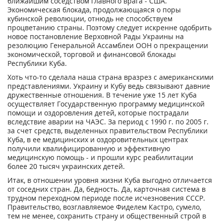
ближайшим соседством главного врага - США.
Экономическая блокада, продолжающаяся о поры
кубинской революции, отнюдь не способствуем
процветанию страны. Поэтому следует искренне одобрить
новое постановление Верховной Рады Украины на
резолюцию Генеральной Ассамблеи ООН о прекращении
экономической, торговой и финансовой блокады
Республики Куба.
Хоть что-то сделала наша страна вразрез с американскими
представлениями. Украину и Кубу ведь связывают давние
дружественные отношения. В течение уже 15 лет Куба
осуществляет Государственную программу медицинской
помощи и оздоровления детей, которые пострадали
вследствие аварии на ЧАЭС. За период с 1990 г. по 2005 г.
за счет средств, выделенных правительством Республики
Куба, в ее медицинских и оздоровительных центрах
получили квалифицированную и эффективную
медицинскую помощь - и прошли курс реабилитации
более 20 тысяч украинских детей.
Итак, в отношении уровня жизни Куба выгодно отличается
от соседних стран. Да, бедность. Да, карточная система в
трудном переходном периоде после исчезновения СССР.
Правительство, возглавляемое Фиделем Кастро, сумело,
тем не менее, сохранить страну и общественный строй в