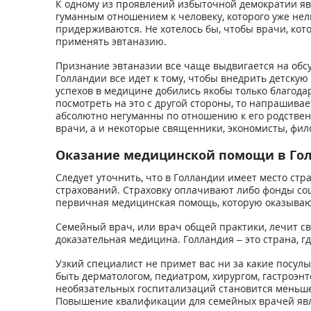
К одному из проявлений избыточной демократии явл
гуманным отношением к человеку, которого уже нел
придерживаются. Не хотелось бы, чтобы врачи, кот
применять эвтаназию.
Признание эвтаназии все чаще выдвигается на обсу
Голландии все идет к тому, чтобы внедрить детску
успехов в медицине добились якобы только благода
посмотреть на это с другой стороны, то напрашивае
абсолютно негуманны по отношению к его родствен
врачи, а и некоторые священники, экономисты, фил
Оказание медицинской помощи в Го
Следует уточнить, что в Голландии имеет место стр
страхований. Страховку оплачивают либо фонды соц
первичная медицинская помощь, которую оказывают
Семейный врач, или врач общей практики, лечит с
доказательная медицина. Голландия – это страна, г
Узкий специалист не примет вас ни за какие посул
быть дерматологом, педиатром, хирургом, гастроэнт
необязательных госпитализаций становится меньше,
Повышение квалификации для семейных врачей явл