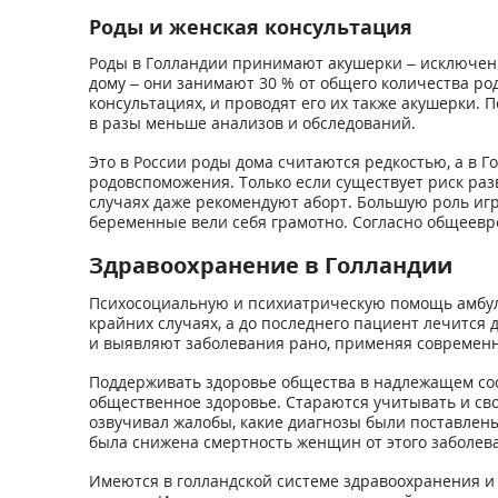
Роды и женская консультация
Роды в Голландии принимают акушерки – исключени
дому – они занимают 30 % от общего количества ро
консультациях, и проводят его их также акушерки.
в разы меньше анализов и обследований.
Это в России роды дома считаются редкостью, а в Го
родовспоможения. Только если существует риск раз
случаях даже рекомендуют аборт. Большую роль иг
беременные вели себя грамотно. Согласно общеевро
Здравоохранение в Голландии
Психосоциальную и психиатрическую помощь амбул
крайних случаях, а до последнего пациент лечится
и выявляют заболевания рано, применяя современ
Поддерживать здоровье общества в надлежащем сос
общественное здоровье. Стараются учитывать и сво
озвучивал жалобы, какие диагнозы были поставлен
была снижена смертность женщин от этого заболеван
Имеются в голландской системе здравоохранения и 