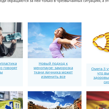
ди обращаются за ней только в чрезвычайных ситуациях, а это
пластика
Новый подход к
то говорят
менопаузе: заморозка
Омега-3 v
ты
ткани яичника может
что вы
изменить все
здоровь
си