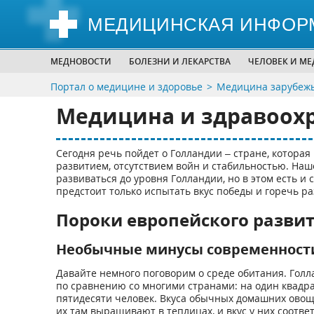
МЕДИЦИНСКАЯ ИНФОР
МЕДНОВОСТИ
БОЛЕЗНИ И ЛЕКАРСТВА
ЧЕЛОВЕК И М
Портал о медицине и здоровье
Медицина зарубеж
Медицина и здравоох
Сегодня речь пойдет о Голландии – стране, котора
развитием, отсутствием войн и стабильностью. Наше
развиваться до уровня Голландии, но в этом есть и 
предстоит только испытать вкус победы и горечь р
Пороки европейского разви
Необычные минусы современност
Давайте немного поговорим о среде обитания. Гол
по сравнению со многими странами: на один квадр
пятидесяти человек. Вкуса обычных домашних овоще
их там выращивают в теплицах, и вкус у них соотве