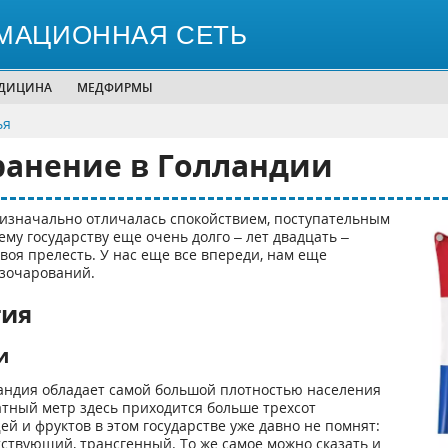
МАЦИОННАЯ СЕТЬ
ЕДИЦИНА
МЕДФИРМЫ
ья
ранение в Голландии
я изначально отличалась спокойствием, поступательным
му государству еще очень долго – лет двадцать –
своя прелесть. У нас еще все впереди, нам еще
азочарований.
тия
и
ландия обладает самой большой плотностью населения
атный метр здесь приходится больше трехсот
й и фруктов в этом государстве уже давно не помнят:
тствующий, трансгенный. То же самое можно сказать и