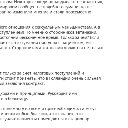
ийством. Некоторые люди оправдывают ее жалостью,
в мировом сообществе подобного гуманизма не
езапно изменили мнение и стали повсеместно
ного отношения к сексуальным меньшинствам. А в
еступлением! По мнению сторонников эвтаназии,
остоянии бесконечное время. Только зачем? Если
чается, что гуманно поступая с пациентом, мы
ного. Сторонниками эвтаназии являются не только
т только за счет налоговых поступлений и
и стоит признать, что в Голландии очень сильная
ми заключил контракт.
дходами и принципами. Руководит ими
ть в больницу.
я понемногу во всем и при необходимости могут
ически любые болезни, а это значит, что
х случаях пациенты помещаются в стационар.