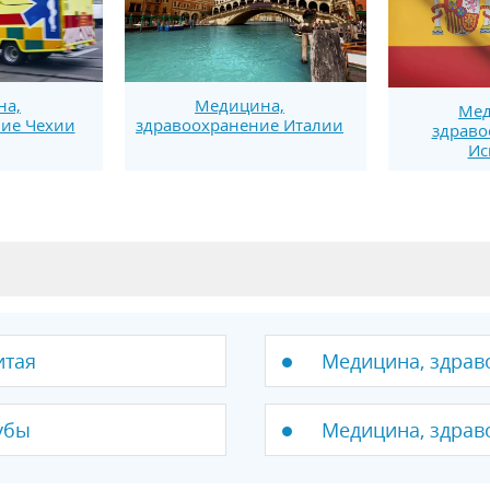
на,
Медицина,
Мед
ие Чехии
здравоохранение Италии
здраво
Ис
итая
Медицина, здрав
убы
Медицина, здрав