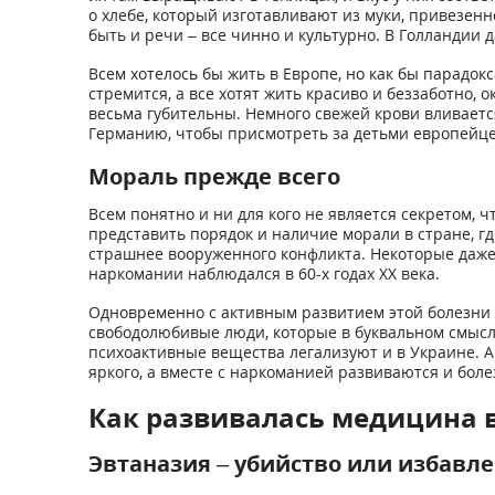
о хлебе, который изготавливают из муки, привезенн
быть и речи – все чинно и культурно. В Голландии д
Всем хотелось бы жить в Европе, но как бы парадокс
стремится, а все хотят жить красиво и беззаботно,
весьма губительны. Немного свежей крови вливается
Германию, чтобы присмотреть за детьми европейцев
Мораль прежде всего
Всем понятно и ни для кого не является секретом, 
представить порядок и наличие морали в стране, г
страшнее вооруженного конфликта. Некоторые даже
наркомании наблюдался в 60-х годах ХХ века.
Одновременно с активным развитием этой болезни в 
свободолюбивые люди, которые в буквальном смысле
психоактивные вещества легализуют и в Украине. А 
яркого, а вместе с наркоманией развиваются и боле
Как развивалась медицина 
Эвтаназия – убийство или избавле