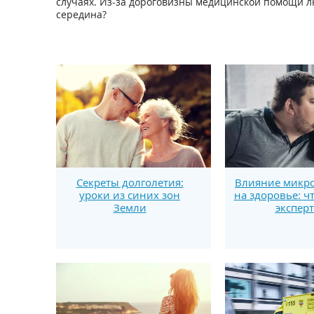
случаях. Из-за дороговизны медицинской помощи лю
середина?
Секреты долголетия:
Влияние микро
уроки из синих зон
на здоровье: ч
Земли
экспер