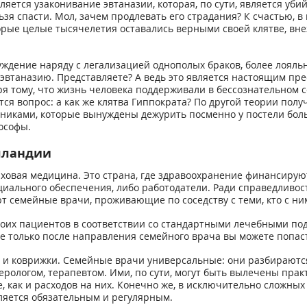
яется узаконивание эвтаназии, которая, по сути, является уб
ьзя спасти. Мол, зачем продлевать его страдания? К счастью, 
орые целые тысячелетия оставались верными своей клятве, вн
ждение наряду с легализацией однополых браков, более лояль
ю эвтаназию. Представляете? А ведь это является настоящим пр
ря тому, что жизнь человека поддерживали в бессознательном с
тся вопрос: а как же клятва Гиппократа? По другой теории полу
никами, которые вынуждены дежурить посменно у постели боль
ософы.
лландии
аховая медицина. Это страна, где здравоохранение финансирую
иального обеспечения, либо работодатели. Ради справедливост
 семейные врачи, проживающие по соседству с теми, кто с ни
воих пациентов в соответствии со стандартными лечебными по
де только после направления семейного врача вы можете попас
ы и коврижки. Семейные врачи универсальные: они разбираютс
ерологом, терапевтом. Ими, по сути, могут быть вылечены практ
 как и расходов на них. Конечно же, в исключительно сложны
яется обязательным и регулярным.