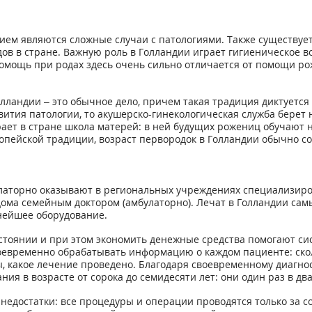
ем являются сложные случаи с патологиями. Также существуе
дов в стране. Важную роль в Голландии играет гигиеническое в
 Помощь при родах здесь очень сильно отличается от помощи 
лландии – это обычное дело, причем такая традиция диктуется с
вития патологии, то акушерско-гинекологическая служба берет 
рает в стране школа матерей: в ней будущих рожениц обучают
пейской традиции, возраст первородок в Голландии обычно сос
аторно оказывают в региональных учреждениях специализиров
 дома семейным доктором (амбулаторно). Лечат в Голландии с
нейшее оборудование.
тоянии и при этом экономить денежные средства помогают си
евременно обрабатывать информацию о каждом пациенте: сколь
ы, какое лечение проведено. Благодаря своевременному диагн
ия в возрасте от сорока до семидесяти лет: они один раз в д
недостатки: все процедуры и операции проводятся только за с