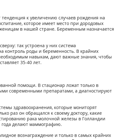
т тенденция к увеличению случаев рождения на
оспитание, которое имеет место при дородовых
роженицам в нашей стране. Беременным назначается
верху: так устроена у них система
на контроль роды и беременность. В крайних
 необходимым навыкам, дают важные знания, чтобы
тавляет 35-40 лет.
анной помощи. В стационар ложат только в
амыми современными препаратами, а диагностируют
стемы здравоохранения, которые мониторят
ко раз он обращался к своему доктору, какие
остированию рака молочной железы в Голландии
ва года делают маммографию.
олидное вознаграждение и только в самых крайних