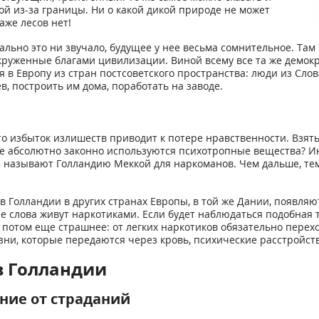
ой из-за границы. Ни о какой дикой природе не может
аже лесов нет!
ально это ни звучало, будущее у нее весьма сомнительное. Там 
 окруженные благами цивилизации. Виной всему все та же демок
 в Европу из стран постсоветского пространства: люди из Слов
, построить им дома, поработать на заводе.
что избыток излишеств приводит к потере нравственности. Взят
де абсолютно законно используются психотропные вещества? Ин
 называют Голландию Меккой для наркоманов. Чем дальше, тем
Голландии в других странах Европы, в той же Дании, появляютс
 слова живут наркотиками. Если будет наблюдаться подобная 
потом еще страшнее: от легких наркотиков обязательно перехо
зни, которые передаются через кровь, психические расстройств
в Голландии
ние от страданий