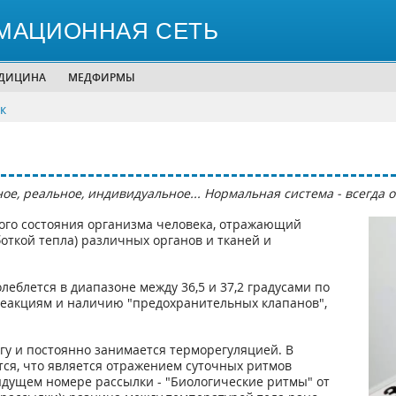
МАЦИОННАЯ СЕТЬ
ЕДИЦИНА
МЕДФИРМЫ
к
ное, реальное, индивидуальное... Нормальная система - всегда
вого состояния организма человека, отражающий
ткой тепла) различных органов и тканей и
еблется в диапазоне между 36,5 и 37,2 градусами по
реакциям и наличию "предохранительных клапанов",
згу и постоянно занимается терморегуляцией. В
тся, что является отражением суточных ритмов
ыдущем номере рассылки - "Биологические ритмы" от