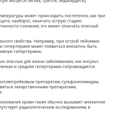
ри абсцессе легких, гриппе, эндокардите);
емпературы может происходить постепенно, как при
ите, наоборот, означать острую стадию
танности сознания, это может означать опасный
зного свойства. Например, при острой лейкемии
и гипертермия может появиться внезапно, быть
дивную гипертермию.
х опасных для жизни заболеваниях, как инсульт,
 Низкая и средняя гипертермия сопровождается
ротивогрибковым препаратам, сульфониламидам,
ваться лекарственными препаратами,
в.
реливание крови также обычно вызывает внезапное
утствует радиологическим исследованиям, в