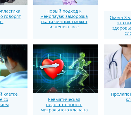
пластика
Новый подход к
то говорят
менопаузе: заморозка
Омега-3 v
ты
ткани яичника может
что вы
изменить все
здоровь
си
й клетке,
Пролапс 
е со
кл
Ревматическая
нием
недостаточность
митрального клапана