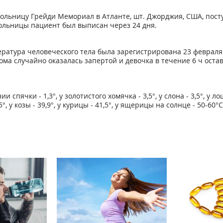
 больницу Грейди Мемориал в Атланте, шт. Джорджия, США, пос
 больницы пациент был выписан через 24 дня.
тура человеческого тела была зарегистрирована 23 февраля 199
ома случайно оказалась запертой и девочка в течение 6 ч остав
спячки - 1,3°, у золотистого хомячка - 3,5°, у слона - 3,5°, у лоша
9,5°, у козы - 39,9°, у курицы - 41,5°, у ящерицы на солнце - 50-60°С