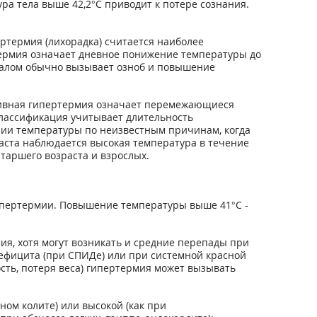
ура тела выше 42,2°С приводит к потере сознания.
термия (лихорадка) считается наиболее
рмия означает дневное понижение температуры до
алом обычно вызывает озноб и повышение
дивная гипертермия означает перемежающиеся
лассификация учитывает длительность
нии температуры по неизвестным причинам, когда
аста наблюдается высокая температура в течение
таршего возраста и взрослых.
пертермии. Повышение температуры выше 41°С -
ия, хотя могут возникать и средние перепады при
ефицита (при СПИДе) или при системной красной
сть, потеря веса) гипертермия может вызывать
ом колите) или высокой (как при