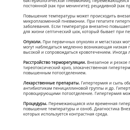
бактериологической пневмонии); перемежающейся (ка
постоянной (как при менингите); рецидивной (как п
Повышение температуры может происходить внезапн
микроплазменной пневмонии. При гепатите гиперте
заболевания. Если температура внезапно повышает
для жизни септический шок, который бывает при п
Опухоли.
При первичных опухолях и метастазах мог
могут наблюдаться медленно возникающая низкая г
высокой и сопровождаться кровотечением. Иногда
Расстройство терморегуляции.
Внезапное и резкое 
тиреотоксический криз, злокачественная гипертер
повышенным потоотделением.
Лекарственные препараты.
Гипертермия и сыпь об
антибиотикам пенициллиновой группы и др. Гипер
провоцирующими потоотделение. Гипертермия може
Процедуры.
Перемежающаяся или временная гиперт
повышение температуры и озноб. Диагностика Внез
которых используется контрастная среда.