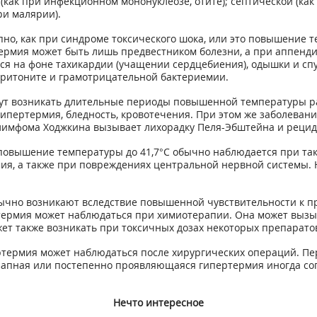
к при инфекционном мононуклеозе, отите); септической (как п
ри малярии).
о, как при синдроме токсического шока, или это повышение т
рмия может быть лишь предвестником болезни, а при аппендиц
ся на фоне тахикардии (учащении сердцебиения), одышки и спу
еритоните и грамотрицательной бактериемии.
ут возникать длительные периоды повышенной температуры ра
ипертермия, бледность, кровотечения. При этом же заболевани
 лимфома Ходжкина вызывает лихорадку Пеля-Эбштейна и реци
повышение температуры до 41,7°С обычно наблюдается при таки
мия, а также при повреждениях центральной нервной системы.
ычно возникают вследствие повышенной чувствительности к п
термия может наблюдаться при химиотерапии. Она может вызы
т также возникать при токсичных дозах некоторых препарато
ермия может наблюдаться после хирургических операций. Пе
апная или постепенно проявляющаяся гипертермия иногда соп
Нечто интересное