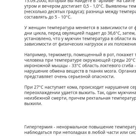
15.09.2000, который Вы найдете в "архиве" на сайт
утром и вечером достигает 0,5 - 1,0°С. Выявлены 
(несколько десятых градуса); разница между темпе
составлять до 5 - 10°С.
У женщин температура меняется в зависимости от ф
дни цикла, перед овуляцией падает до 36,6°С, затем
установлено, что у мужчин температура в области я
зависимости от физических нагрузок и их положени
Например, термометр, помещенный в рот, покажет те
человека при температуре окружающей среды 20°С в
икроножной мышцы - 33°С область локтевого сгиба -
нарушение обмена веществ в тканях мозга. Организ
представляет очень серьезной опасности.
При 27°С наступает кома, происходит нарушение с
переохлаждении удается выжить. Так, один мужчин
неизбежной смерти, причем ректальная температура
выжили.
Гипертермия - ненормальное повышение температур
наблюдаться при неполадках в любой части или си