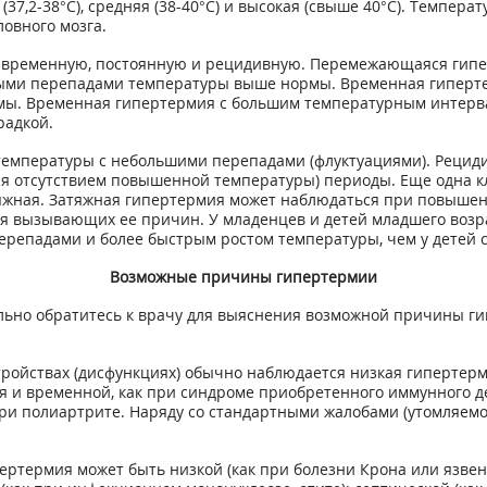
7,2-38°С), средняя (38-40°С) и высокая (свыше 40°С). Температ
ловного мозга.
временную, постоянную и рецидивную. Перемежающаяся гипер
ыми перепадами температуры выше нормы. Временная гиперте
мы. Временная гипертермия с большим температурным интерв
радкой.
температуры с небольшими перепадами (флуктуациями). Реци
я отсутствием повышенной температуры) периоды. Еще одна к
атяжная. Затяжная гипертермия может наблюдаться при повыше
я вызывающих ее причин. У младенцев и детей младшего возр
репадами и более быстрым ростом температуры, чем у детей с
Возможные причины гипертермии
но обратитесь к врачу для выяснения возможной причины ги
ройствах (дисфункциях) обычно наблюдается низкая гипертерм
 и временной, как при синдроме приобретенного иммунного д
 при полиартрите. Наряду со стандартными жалобами (утомляемо
ртермия может быть низкой (как при болезни Крона или язвенн