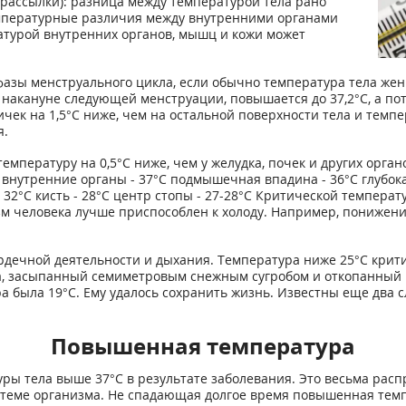
е рассылки): разница между температурой тела рано
температурные различия между внутренними органами
ратурой внутренних органов, мышц и кожи может
азы менструального цикла, если обычно температура тела жен
, накануне следующей менструации, повышается до 37,2°С, а пот
ичек на 1,5°С ниже, чем на остальной поверхности тела и темп
я.
мпературу на 0,5°С ниже, чем у желудка, почек и других орган
нутренние органы - 37°С подмышечная впадина - 36°С глубока
 32°С кисть - 28°С центр стопы - 27-28°С Критической температ
м человека лучше приспособлен к холоду. Например, понижение
ердечной деятельности и дыхания. Температура ниже 25°С крит
а, засыпанный семиметровым снежным сугробом и откопанный ч
 была 19°С. Ему удалось сохранить жизнь. Известны еще два сл
Повышенная температура
ы тела выше 37°С в результате заболевания. Это весьма рас
стеме организма. Не спадающая долгое время повышенная темп