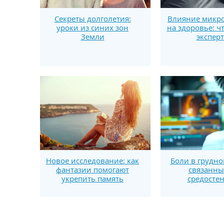
Секреты долголетия:
Влияние микро
уроки из синих зон
на здоровье: ч
Земли
экспер
Новое исследование: как
Боли в грудно
фантазии помогают
связанны
укрепить память
средосте