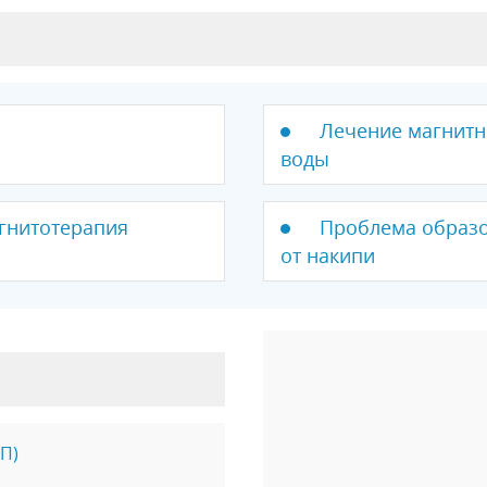
Лечение магнитн
воды
гнитотерапия
Проблема образо
от накипи
П)