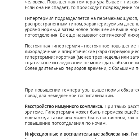
человека. Повышенная температура бывает: низкая (3
Если она не спадает, то происходит повреждение го
Гипертермия подразделяется на перемежающуюся, 
распространенным типом, характеризуемым дневн
уровня нормы, а затем новое повышение выше нор
потоотделения. Ее еще называют септической лихо
Постоянная гипертермия - постоянное повышение 
лихорадочные и апиретические (характеризующиес
гипертермии: короткая (менее трех недель) или з
тщательное исследование не может дать объяснени
более длительных периодов времени, с большими пе
При повышении температуры выше нормы обязатель
повод для немедленной госпитализации.
Расстройство иммунного комплекса.
При таких расст
эритеме. Гипертермия может быть перемежающейся
волчанке, а также она может быть постоянной, как
повышение потоотделения по ночам.
Инфекционные и воспалительные заболевания.
Гипе