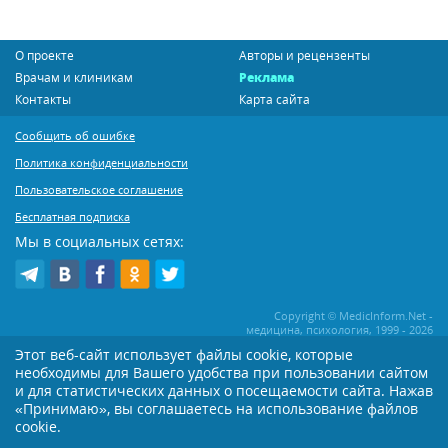
О проекте
Авторы и рецензенты
Врачам и клиникам
Реклама
Контакты
Карта сайта
Сообщить об ошибке
Политика конфиденциальности
Пользовательское соглашение
Бесплатная подписка
Мы в социальных сетях:
Copyright © MedicInform.Net -
медицина, психология, 1999 - 2026
Этот веб-сайт использует файлы cookie, которые
необходимы для Вашего удобства при пользовании сайтом
Копирование или иное распространение статей нашего сайта строго
воспрещается. Копирование раздела "Новости" допускается при наличии
и для статистических данных о посещаемости сайта. Нажав
активной открытой для поисковиков ссылки на MedicInform.Net
«Принимаю», вы соглашаетесь на использование файлов
cookie.
Материалы на сайте представлены в справочных целях. Редакция не всегда
разделяет мнение авторов опубликованных материалов. Перед