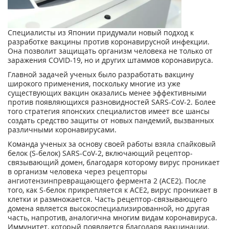
Специалисты из Японии придумали новый подход к
разработке вакцины против коронавирусной инфекции.
Она позволит защищать организм человека не только от
заражения COVID-19, но и других штаммов коронавируса.
Главной задачей ученых было разработать вакцину
широкого применения, поскольку многие из уже
существующих вакцин оказались менее эффективными
против появляющихся разновидностей SARS-CoV-2. Более
того стратегия японских специалистов имеет все шансы
создать средство защиты от новых пандемий, вызванных
различными коронавирусами.
Команда ученых за основу своей работы взяла спайковый
белок (S-белок) SARS-CoV-2, включающий рецептор-
связывающий домен, благодаря которому вирус проникает
в организм человека через рецепторы
ангиотензинпревращающего фермента 2 (ACE2). После
того, как S-белок прикрепляется к ACE2, вирус проникает в
клетки и размножается. Часть рецептор-связывающего
домена является высокоспециализированной, но другая
часть, напротив, аналогична многим видам коронавируса.
Иммунитет, который появляется благодаря вакцинации,