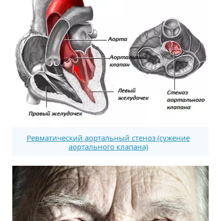
Ревматический аортальный стеноз (сужение
аортального клапана)