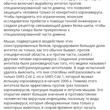
обычно включает выработку антител против
специализированной части домена, что позволяет
защищать человека только от конкретного коронавируса.
Чтобы преодолеть это ограничение, японские
исследователи прибегли к помощи генной инженерии и
создали рецептор-связывающий домен белка-шипа, чтобы
молекулы сахара были прикреплены к
специализированной части домена.
Мыши, подвергшиеся воздействию этих
сконструированных белков, продуцировали большую долю
антител не только, как это обычно бывает, против
специфической области, а и против части, схожей с
другими типами коронавируса. Созданные учеными
антитела были разновидностью того, что медики называют
широко нейтрализующими антителами. В ходе испытаний
удалось выяснить, что они способны нейтрализовать не
только SARS-CoV-2, но и SARS-CoV-1, который вызвал
вспышку коронавируса в начале 2000-х. Помимо этого
антитела были эффективны против трех похожих
коронавирусов, присущих ящерам и летучим мышам. Это
открытие имеет большое значение в противостоянии
человечества вирусным инфекциям, поскольку те виды
коронавируса, которые обнаруженные пока только у
некоторых животных, в скором времени могут начать