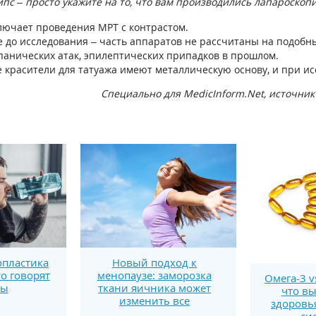
липс – просто укажите на то, что вам производились лапароско
ючает проведения МРТ с контрастом.
те до исследования – часть аппаратов не рассчитаны на подобн
 панических атак, эпилептических припадков в прошлом.
 красители для татуажа имеют металлическую основу, и при ис
Специально для MedicInform.Net, источник
пластика
Новый подход к
то говорят
менопаузе: заморозка
Омега-3 v
ты
ткани яичника может
что вы
изменить все
здоровь