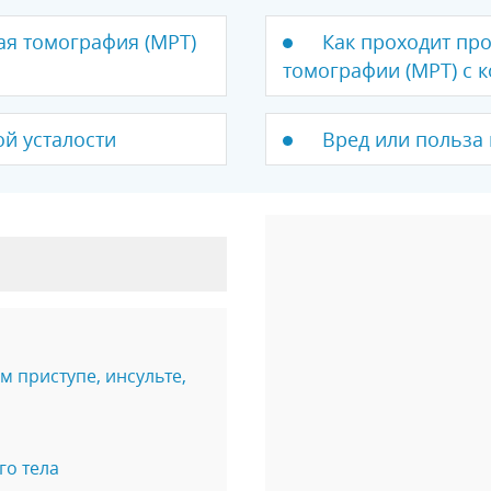
ая томография (МРТ)
Как проходит пр
томографии (МРТ) с 
й усталости
Вред или польза
 приступе, инсульте,
го тела