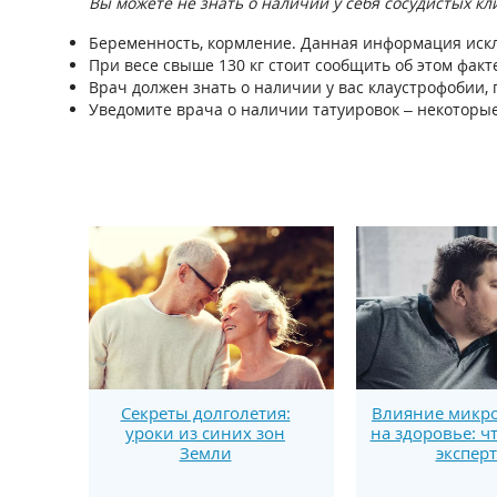
Вы можете не знать о наличии у себя сосудистых к
Беременность, кормление. Данная информация искл
При весе свыше 130 кг стоит сообщить об этом фак
Врач должен знать о наличии у вас клаустрофобии,
Уведомите врача о наличии татуировок – некоторые
Секреты долголетия:
Влияние микро
уроки из синих зон
на здоровье: ч
Земли
экспер