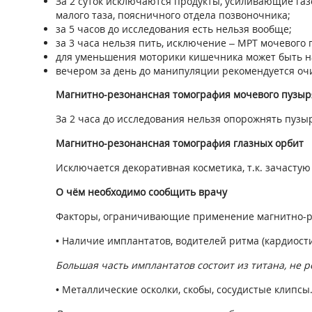
За 2 суток исключаются продукты, усиливающие га
малого таза, поясничного отдела позвоночника;
за 5 часов до исследования есть нельзя вообще;
за 3 часа нельзя пить, исключение – МРТ мочевого 
для уменьшения моторики кишечника может быть на
вечером за день до манипуляции рекомендуется оч
Магнитно-резонансная томография мочевого пузыр
За 2 часа до исследования нельзя опорожнять пузыр
Магнитно-резонансная томография глазных орбит
Исключается декоративная косметика, т.к. зачастую
О чём необходимо сообщить врачу
Факторы, ограничивающие применение магнитно-р
• Наличие имплантатов, водителей ритма (кардиости
Большая часть имплантатов состоит из титана, не 
• Металлические осколки, скобы, сосудистые клипсы.