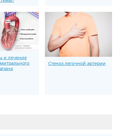
стемы?
 и лечение
 митрального
Стеноз легочной артерии
апана