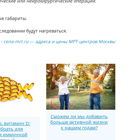
пические или нейрохирургические операции.
ые габариты.
следовании будут нагреваться.
 -
cena-mrt.ru — адреса и цены МРТ-центров Москвы
Сможем ли мы добавить
больше активной жизни
s. витамин D:
к нашим годам?
брать для
я иммунной