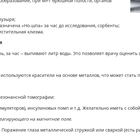
зообразование, при МРТ брюшной полости, органов
пузыря;
значена «Но-шпа» за час до исследования, сорбенты;
истительная клизма.
я
ь, за час – выпивают литр воды. Это позволяет врачу оценить
 используются красители на основе металлов, что может стать
езонансной томографии:
муляторов), инсулиновых помп и т.д. Желательно иметь с собой
реагирующего на магнитное поле.
 Поражение глаза металлической стружкой или сваркой (есть ри