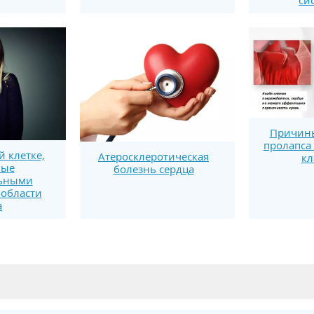
си
Причины
пролапса
й клетке,
Атеросклеротическая
кл
ные
болезнь сердца
льными
 области
а