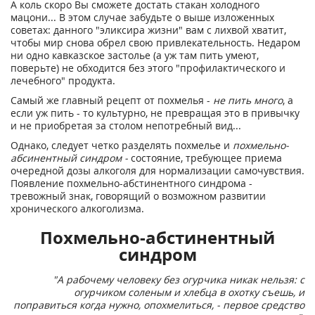
А коль скоро Вы сможете достать стакан холодного
мацони... В этом случае забудьте о выше изложенных
советах: данного "эликсира жизни" вам с лихвой хватит,
чтобы мир снова обрел свою привлекательность. Недаром
ни одно кавказское застолье (а уж там пить умеют,
поверьте) не обходится без этого "профилактического и
лечебного" продукта.
Самый же главный рецепт от похмелья -
не пить много
, а
если уж пить - то культурно, не превращая это в привычку
и не приобретая за столом непотребный вид...
Однако, следует четко разделять похмелье и
похмельно-
абсинентный синдром -
состояние, требующее приема
очередной дозы алкоголя для нормализации самочувствия.
Появление похмельно-абстинентного синдрома -
тревожный знак, говорящий о возможном развитии
хронического алкоголизма.
Похмельно-абстинентный
синдром
"А рабочему человеку без огурчика никак нельзя: с
огурчиком соленым и хлебца в охотку съешь, и
поправиться когда нужно, опохмелиться, - первое средство