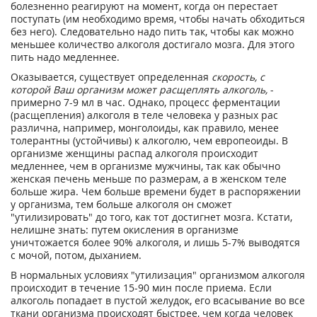
болезненно реагируют на момент, когда он перестает
поступать (им необходимо время, чтобы начать обходиться
без него). Следовательно надо пить так, чтобы как можно
меньшее количество алкоголя достигало мозга. Для этого
пить надо медленнее.
Оказывается, существует определенная
скорость, с
которой Ваш организм может расщеплять алкоголь,
-
примерно 7-9 мл в час. Однако, процесс ферментации
(расщепления) алкоголя в теле человека у разных рас
различна, например, монголоиды, как правило, менее
толерантны (устойчивы) к алкоголю, чем европеоиды. В
организме женщины распад алкоголя происходит
медленнее, чем в организме мужчины, так как обычно
женская печень меньше по размерам, а в женском теле
больше жира. Чем больше времени будет в распоряжении
у организма, тем больше алкоголя он сможет
"утилизировать" до того, как тот достигнет мозга. Кстати,
нелишне знать: путем окисления в организме
уничтожается более 90% алкоголя, и лишь 5-7% выводятся
с мочой, потом, дыханием.
В нормальных условиях "утилизация" организмом алкоголя
происходит в течение 15-90 мин после приема. Если
алкоголь попадает в пустой желудок, его всасывание во все
ткани организма происходят быстрее, чем когда человек