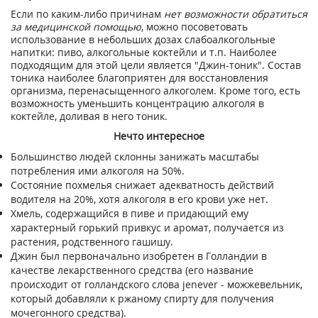
Если по каким-либо причинам
нет возможности обратиться
за медицинской помощью
, можно посоветовать
использование в небольших дозах слабоалкогольные
напитки: пиво, алкогольные коктейли и т.п. Наиболее
подходящим для этой цели является "Джин-тоник". Состав
тоника наиболее благоприятен для восстановления
организма, перенасыщенного алкоголем. Кроме того, есть
возможность уменьшить концентрацию алкоголя в
коктейле, доливая в него тоник.
Нечто интересное
Большинство людей склонны занижать масштабы
потребления ими алкоголя на 50%.
Состояние похмелья снижает адекватность действий
водителя на 20%, хотя алкоголя в его крови уже нет.
Хмель, содержащийся в пиве и придающий ему
характерный горький привкус и аромат, получается из
растения, родственного гашишу.
Джин был первоначально изобретен в Голландии в
качестве лекарственного средства (его название
происходит от голландского слова jenever - можжевельник,
который добавляли к ржаному спирту для получения
мочегонного средства).