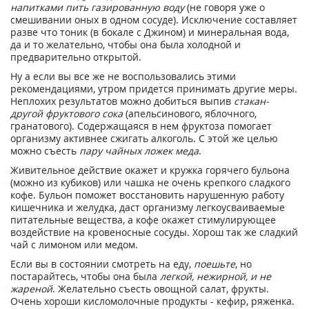
напитками пить газированную воду
(не говоря уже о
смешивании оных в одном сосуде). Исключение составляет
разве что тоник (в бокале с Джином) и минеральная вода,
да и то желательно, чтобы она была холодной и
предварительно открытой.
Ну а если вы все же не воспользовались этими
рекомендациями, утром придется принимать другие меры.
Неплохих результатов можно добиться выпив
стакан-
другой фруктового сока
(апельсинового, яблочного,
гранатового). Содержащаяся в нем фруктоза помогает
организму активнее сжигать алкоголь. С этой же целью
можно съесть
пару чайных ложек меда
.
Живительное действие окажет и кружка горячего бульона
(можно из кубиков) или чашка не очень крепкого сладкого
кофе. Бульон поможет восстановить нарушенную работу
кишечника и желудка, даст организму легкоусваиваемые
питательные вещества, а кофе окажет стимулирующее
воздействие на кровеносные сосуды. Хорош так же сладкий
чай с лимоном или медом.
Если вы в состоянии смотреть на еду,
поешьте
, но
постарайтесь, чтобы она была
легкой, нежирной, и не
жареной
. Желательно съесть овощной салат, фрукты.
Очень хороши кисломолочные продукты - кефир, ряженка.