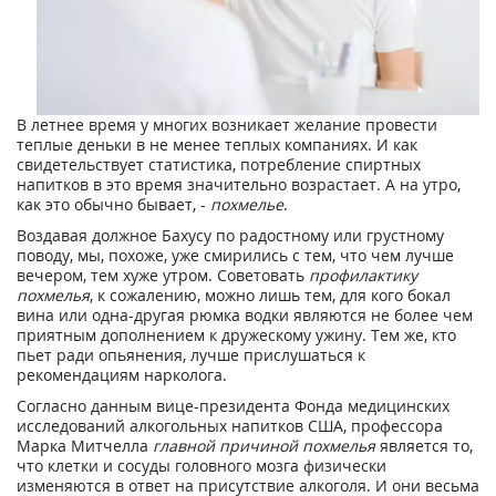
В летнее время у многих возникает желание провести
теплые деньки в не менее теплых компаниях. И как
свидетельствует статистика, потребление спиртных
напитков в это время значительно возрастает. А на утро,
как это обычно бывает, -
похмелье
.
Воздавая должное Бахусу по радостному или грустному
поводу, мы, похоже, уже смирились с тем, что чем лучше
вечером, тем хуже утром. Советовать
профилактику
похмелья
, к сожалению, можно лишь тем, для кого бокал
вина или одна-другая рюмка водки являются не более чем
приятным дополнением к дружескому ужину. Тем же, кто
пьет ради опьянения, лучше прислушаться к
рекомендациям нарколога.
Согласно данным вице-президента Фонда медицинских
исследований алкогольных напитков США, профессора
Марка Митчелла
главной причиной похмелья
является то,
что клетки и сосуды головного мозга физически
изменяются в ответ на присутствие алкоголя. И они весьма