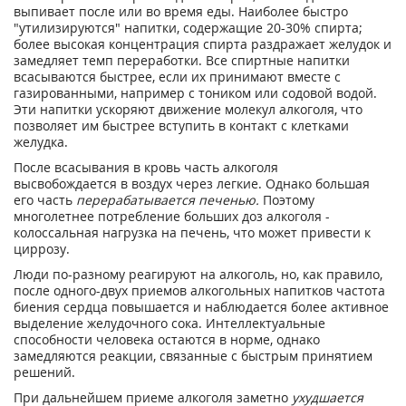
выпивает после или во время еды. Наиболее быстро
"утилизируются" напитки, содержащие 20-30% спирта;
более высокая концентрация спирта раздражает желудок и
замедляет темп переработки. Все спиртные напитки
всасываются быстрее, если их принимают вместе с
газированными, например с тоником или содовой водой.
Эти напитки ускоряют движение молекул алкоголя, что
позволяет им быстрее вступить в контакт с клетками
желудка.
После всасывания в кровь часть алкоголя
высвобождается в воздух через легкие. Однако большая
его часть
перерабатывается печенью.
Поэтому
многолетнее потребление больших доз алкоголя -
колоссальная нагрузка на печень, что может привести к
циррозу.
Люди по-разному реагируют на алкоголь, но, как правило,
после одного-двух приемов алкогольных напитков частота
биения сердца повышается и наблюдается более активное
выделение желудочного сока. Интеллектуальные
способности человека остаются в норме, однако
замедляются реакции, связанные с быстрым принятием
решений.
При дальнейшем приеме алкоголя заметно
ухудшается