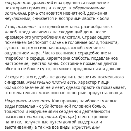
координация движений
и затрудняется выделение
некоторых гормонов, что ведет к
обезвоживанию
организма
, речь становится невнятной, движения
неуклюжими, снижается и восприимчивость к боли.
Итак,
похмелье
- это целый комплекс разнообразных
жалоб, предъявляемых на следующий день после
чрезмерного употребления алкоголя. Страдающего
похмельем беспокоят сильные головные боли, тошнота,
сухость во рту и сильная жажда, озноб сменяется
ощущением жара. Часто возникает сердцебиение и
"перебои" в сердце. Характерна слабость, подавленное
настроение, чувство вины. Состояние похмелья длится
обычно не более суток, но может продолжаться и дольше.
Исходя из этого, дабы не допустить развития похмельного
синдрома,
желательно плотно есть
. Характер пищи
большого значения не имеет, однако практика показывает,
что желательны маслянистые неострые продукты, овощи.
Надо знать и что пить.
Как правило, наиболее тяжелые
виды похмелья - с убийственной головной болью,
тошнотой и нарушениями сердечной деятельности -
вызывают
коньяки, виски, бренди
(то есть крепкие
напитки, полученные путем долгой выдержки и
выстаивания), а так же все виды
игристых вин
.