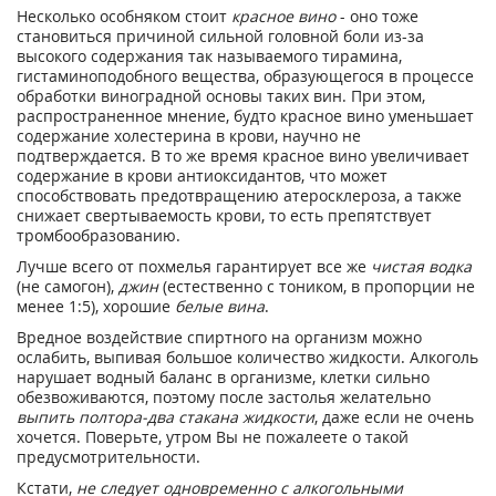
Несколько особняком стоит
красное вино
- оно тоже
становиться причиной сильной головной боли из-за
высокого содержания так называемого тирамина,
гистаминоподобного вещества, образующегося в процессе
обработки виноградной основы таких вин. При этом,
распространенное мнение, будто красное вино уменьшает
содержание холестерина в крови, научно не
подтверждается. В то же время красное вино увеличивает
содержание в крови антиоксидантов, что может
способствовать предотвращению атеросклероза, а также
снижает свертываемость крови, то есть препятствует
тромбообразованию.
Лучше всего от похмелья гарантирует все же
чистая водка
(не самогон),
джин
(естественно с тоником, в пропорции не
менее 1:5), хорошие
белые вина
.
Вредное воздействие спиртного на организм можно
ослабить, выпивая большое количество жидкости. Алкоголь
нарушает водный баланс в организме, клетки сильно
обезвоживаются, поэтому после застолья желательно
выпить полтора-два стакана жидкости
, даже если не очень
хочется. Поверьте, утром Вы не пожалеете о такой
предусмотрительности.
Кстати,
не следует одновременно с алкогольными