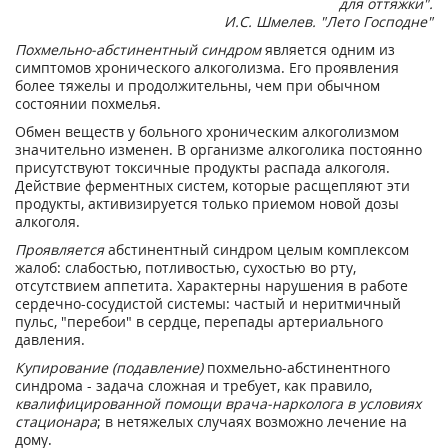
для оттяжки".
И.С. Шмелев. "Лето Господне"
Похмельно-абстинентный синдром
является одним из
симптомов хронического алкоголизма. Его проявления
более тяжелы и продолжительны, чем при обычном
состоянии похмелья.
Обмен веществ у больного хроническим алкоголизмом
значительно изменен. В организме алкоголика постоянно
присутствуют токсичные продукты распада алкоголя.
Действие ферментных систем, которые расщепляют эти
продукты, активизируется только приемом новой дозы
алкоголя.
Проявляется
абстинентный синдром целым комплексом
жалоб: слабостью, потливостью, сухостью во рту,
отсутствием аппетита. Характерны нарушения в работе
сердечно-сосудистой системы: частый и неритмичный
пульс, "перебои" в сердце, перепады артериального
давления.
Купирование (подавление)
похмельно-абстинентного
синдрома - задача сложная и требует, как правило,
квалифицированной помощи врача-нарколога в условиях
стационара
; в нетяжелых случаях возможно лечение на
дому.