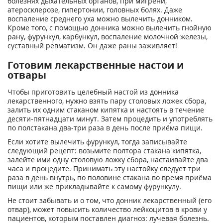
болезнях дыхательных органов, при мигрени,
атеросклерозе, гипертонии, головных болях. Даже
воспаление среднего уха можно вылечить донником.
Кроме того, с помощью донника можно вылечить гнойную
рану, фурункул, карбункул, воспаление молочной железы,
суставный ревматизм. Он даже раны заживляет!
Готовим лекарственные настои и
отвары
Чтобы приготовить целебный настой из донника
лекарственного, нужно взять пару столовых ложек сбора,
залить их одним стаканом кипятка и настоять в течение
десяти-пятнадцати минут. Затем процедить и употреблять
по полстакана два-три раза в день после приёма пищи.
Если хотите вылечить фурункул, тогда записывайте
следующий рецепт: возьмите полтора стакана кипятка,
залейте ими одну столовую ложку сбора, настаивайте два
часа и процедите. Принимать эту настойку следует три
раза в день внутрь, по половине стакана во время приёма
пищи или же прикладывайте к самому фурункулу.
Не стоит забывать и о том, что донник лекарственный (его
отвар), может повысить количество лейкоцитов в крови у
пациентов, которым поставлен диагноз: лучевая болезнь.