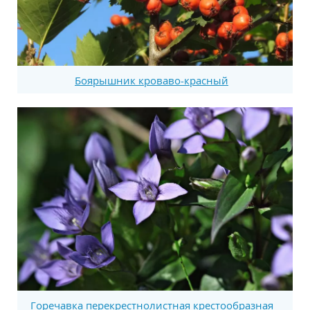
Боярышник кроваво-красный
Горечавка перекрестнолистная крестообразная