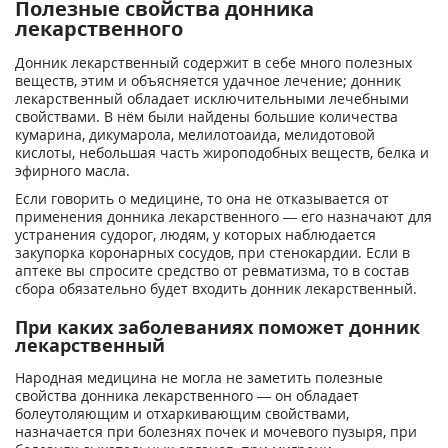
Полезные свойства донника
лекарственного
Донник лекарственный содержит в себе много полезных
веществ, этим и объясняется удачное лечение; донник
лекарственный обладает исключительными лечебными
свойствами. В нём были найдены большие количества
кумарина, дикумарола, мелилотоаида, мелидотовой
кислоты, небольшая часть жироподобных веществ, белка и
эфирного масла.
Если говорить о медицине, то она не отказывается от
применения донника лекарственного — его назначают для
устранения судорог, людям, у которых наблюдается
закупорка коронарных сосудов, при стенокардии. Если в
аптеке вы спросите средство от ревматизма, то в состав
сбора обязательно будет входить донник лекарственный.
При каких заболеваниях поможет донник
лекарственный
Народная медицина не могла не заметить полезные
свойства донника лекарственного — он обладает
болеутоляющим и отхаркивающим свойствами,
назначается при болезнях почек и мочевого пузыря, при