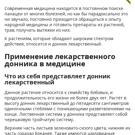
Современная медицина находится в постоянном поиске
панацеи от многих болезней, но как бы парадоксально это
ни звучало, постоянно приходится обращаться к опыту
народной медицины и готовить препараты из растений,
трав, получать вытяжки из них.
К растениям, которые обладают широким спектром
действия, относится и донник лекарственный.
Применение лекарственного
донника в медицине
Что из себя представляет донник
лекарственный
Данное растение относится к семейству бобовых, и
продолжительность его жизни не более двух лет. Растёт в
высоту донник лекарственный до пятидесяти сантиметров
одиночными стеблями с поникающими разветвлениями на
конце. Лиственная система у донника представляет собой
черешковую тройчатую систему.
Верхняя часть листьев зеленовато-сизого цвета, нижняя их
часть гораздо бледнее. Также имеются шиловидные