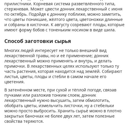
прилистники. Корневая система разветвлённого типа,
стержневая. Может цвести донник лекарственный с июня
по октябрь. Подойдя к доннику поближе, можно заметить,
что цветы поникшие, жёлтого цвета, цветоножки длинные
и собраны в кисточки. К августу созревают плоды, которые
имеют форму бобов с тоненьким носиком в виде шила.
Способ заготовки сырья
Многих людей интересует не только внешний вид
лекарственной травы, но и её применение; донник
лекарственный можно применять и внутрь, и делать
примочки. В лекарственных целях используют только ту
часть растения, которая находится над землёй. Собирают
листья, цветы, плоды и стебли в самом начале его
цветения.
В затенённом месте, при сухой и тёплой погоде, связав
пучками или разложив тонким слоем, донник
лекарственный нужно высушить, затем обмолотить,
обобрать цветы, измельчить листочки, ну а стебельки
можно просто выбросить. Хранить сырьё можно в плотно
закрытых баночках не более двух лет, затем полезные
свойства теряются.