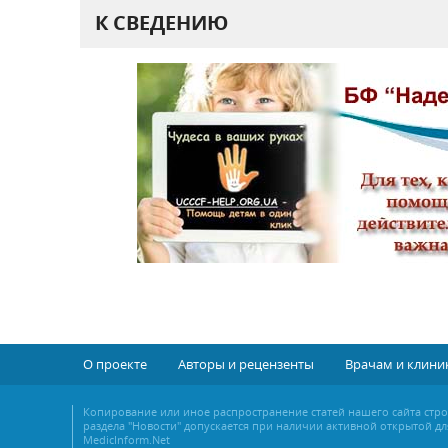
К СВЕДЕНИЮ
О проекте
Авторы и рецензенты
Врачам и клини
Копирование или иное распространение статей нашего сайта стр
раздела "Новости" допускается при наличии активной открытой дл
MedicInform.Net