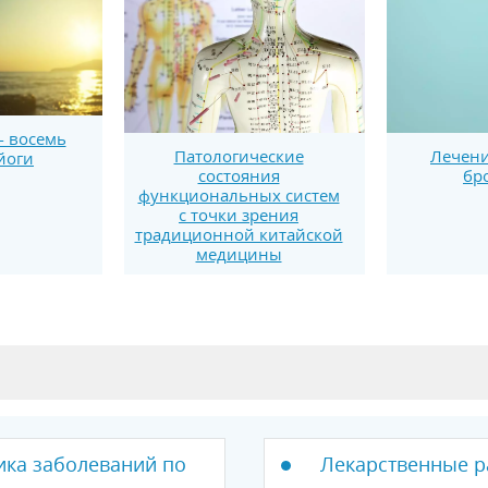
- восемь
Патологические
Лечени
йоги
состояния
бр
функциональных систем
с точки зрения
традиционной китайской
медицины
ика заболеваний по
Лекарственные р