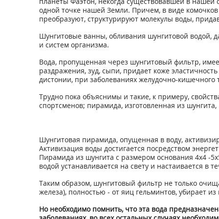
планеты Фаэтон, некогда существовавшей в нашей 
одной точке нашей Земли. Причем, в виде комочков -
преобразуют, структурируют молекулы воды, придав
Шунгитовые ванны, обливания шунгитовой водой, да
и систем организма.
Вода, пропущенная через шунгитовый фильтр, имее
раздражения, зуд, сыпи, придает коже эластичность
дистонии, при заболеваниях желудочно-кишечного т
Трудно пока объяснимы и такие, к примеру, свойства
спортсменов; пирамида, изготовленная из шунгита,
Шунгитовая пирамида, опущенная в воду, активизи
Активизация воды достигается посредством энерге
Пирамида из шунгита с размером основания 4х4 -5х5
водой устанавливается на свету и настаивается в те
Таким образом, шунгитовый фильтр не только очища
железа), полностью - от яиц гельминтов, убирает из
Но необходимо помнить, что эта вода предназначен
заболеваниях, во всех остальных случаях необходим