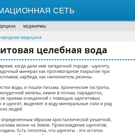
МАЦИОННАЯ СЕТЬ
ЕДИЦИНА
МЕДФИРМЫ
народная медицина
итовая целебная вода
время, когда дали имя загадочной породе - шунгиту.
гадочный минерал как противогарное покрытие при
сплавов, карбида, как наполнитель резины.
чистки воды, и пошли письма. Хронические гастриты,
желудочной железы, камни в почках, парадантоз,
 после приема очищенной с помощью шунгитовых
к и шунгит, выделяет в воду минеральные соли и ряд
огих людей.
 определенным образом кристаллической решеткой,
м, основа жизни на Земле. Происхождение шунгитов,
згадано. Есть гипотеза, что шунгиты - это остатки