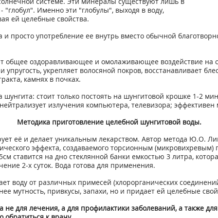
солнечной системе. Эти минералы существуют лишь в
 "глобул". Именно эти "глобулы", выходя в воду,
ая ей целебные свойства.
 и просто употребление ее внутрь вместо обычной благотворно
т общее оздоравливающее и омолаживающее воздействие на ор
 и упругость, укрепляет волосяной покров, восстанавливает бле
ракта, камнях в почках.
 шунгита: стоит только постоять на шунгитовой крошке 1-2 мин
 нейтрализует излучения компьютера, телевизора; эффективен 
Методика приготовление целебной шунгитовой воды.
рует её и делает уникальным лекарством. Автор метода Ю.О. 
тического эффекта, создаваемого торсионным (микровихревым) 
см ставится на дно стеклянной банки емкостью 3 литра, котор
чение 2-х суток. Вода готова для применения.
ет воду от различных примесей (хлорорганических соединений,
 нее мутность, привкусы, запахи, но и придает ей целебные свой
а не для лечения, а для профилактики заболеваний, а также д
о обратиться к врачу.