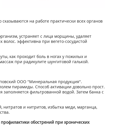
 сказываются на работе практически всех органов
ганизм, устраняет с лица морщины, удаляет
ск волос. эффективна при вегето-сосудистой
уты, как проходит боль в ногах у пожилых и
массаж при радикулите шунгитовой галькой.
Липовский ООО "Минеральная продукция".
полем пирамиды. Способ активации довольно прост.
ая заполняется фильтрованной водой. Затем банка с
 нитратов и нитритов, избытка меди, марганца,
ства.
ля профилактики обострений при хронических