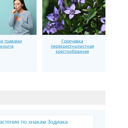
е травами
Горечавка
онхита
перекрестнолистная
крестообразная
астения по знакам Зодиака