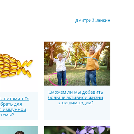
Дмитрий Заикин
Сможем ли мы добавить
больше активной жизни
s. витамин D:
к нашим годам?
брать для
я иммунной
стемы?