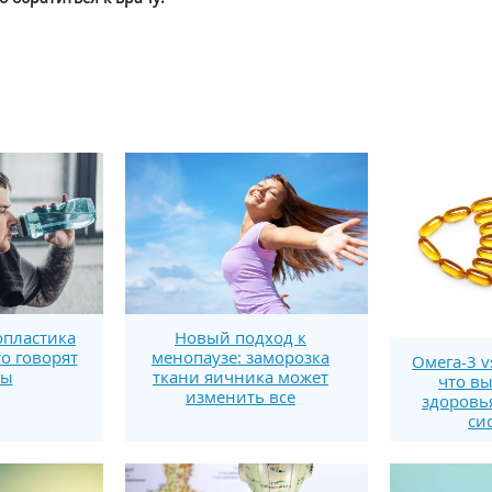
пластика
Новый подход к
то говорят
менопаузе: заморозка
Омега-3 v
ты
ткани яичника может
что вы
изменить все
здоровь
си