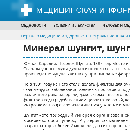
МЕДИЦИНСКАЯ ИНФОР
МЕДНОВОСТИ
БОЛЕЗНИ И ЛЕКАРСТВА
ЧЕЛОВЕК И М
Портал о медицине и здоровье
Нетрадиционная и 
Минерал шунгит, шунг
Южная Карелия. Поселок Шуньга. 1887 год. Место и 
Сначала ученые мужи думали использовать этот за
производстве чугуна, как шихту при выплавке ферро
Но в 1991 году из него стали делать фильтры для о
язва желудка, заболевания желчных протоков и под
различного рода аллергии, даже экзема - все это
фильтров воды (с добавлением цеолита, который, ка
микроэлементов) стало излечиваться у многих и мн
Шунгит - это природный минерал с организованной
в основе которой - углерод. А углерод, как мы знае
возраст которых более 2 млрд. лет, до сих пор не ра