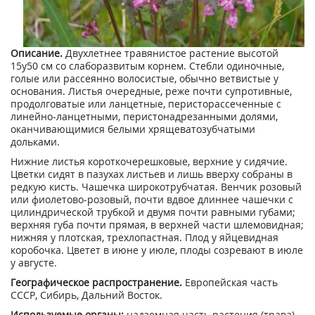
Описание.
Двухлетнее травянистое растение высотой
15у50 см со слаборазвитым корнем. Стебли одиночные,
голые или рассеянно волосистые, обычно ветвистые у
основания. Листья очередные, реже почти супротивные,
продолговатые или ланцетные, перисторассеченные с
линейно-ланцетными, перистонадрезанными долями,
оканчивающимися белыми хрящеватозубчатыми
дольками.
Нижние листья короткочерешковые, верхние у сидячие.
Цветки сидят в пазухах листьев и лишь вверху собраны в
редкую кисть. Чашечка широкотрубчатая. Венчик розовый
или фиолетово-розовый, почти вдвое длиннее чашечки с
цилиндрической трубкой и двумя почти равными губами;
верхняя губа почти прямая, в верхней части шлемовидная;
нижняя у плотская, трехлопастная. Плод у яйцевидная
коробочка. Цветет в июне у июле, плоды созревают в июле
у августе.
Географическое распространение.
Европейская часть
СССР, Сибирь, Дальний Восток.
Используемые органы:
надземная часть растения (трава).