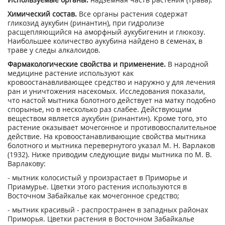
Химический состав.
Все органы растения содержат
гликозид аукубин (ринантин), при гидролизе
расщепляющийся на аморфный аукубигенин и глюкозу.
Наибольшее количество аукубина найдено в семенах, в
траве у следы алкалоидов.
Фармакологические свойства и применение.
В народной
медицине растение используют как
кровоостанавливающее средство и наружно у для лечения
ран и уничтожения насекомых. Исследования показали,
что настой мытника болотного действует на матку подобно
спорынье, но в несколько раз слабее. Действующим
веществом является аукубин (ринантин). Кроме того, это
растение оказывает мочегонное и противовоспалительное
действие. На кровоостанавливающие свойства мытника
болотного и мытника перевернутого указал М. Н. Варлаков
(1932). Ниже приводим следующие виды мытника по М. В.
Варлакову:
- мытник колосистый у произрастает в Приморье и
Приамурье. Цветки этого растения используются в
Восточном Забайкалье как мочегонное средство;
- мытник красивый - распространен в западных районах
Приморья. Цветки растения в Восточном Забайкалье