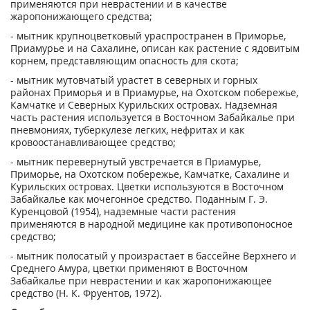
применяются при неврастении и в качестве
жаропонижающего средства;
- мытник крупноцветковый ураспространен в Приморье,
Приамурье и на Сахалине, описан как растение с ядовитым
корнем, представляющим опасность для скота;
- мытник мутовчатый урастет в северных и горных
районах Приморья и в Приамурье, на Охотском побережье,
Камчатке и Северных Курильских островах. Надземная
часть растения используется в Восточном Забайкалье при
пневмониях, туберкулезе легких, нефритах и как
кровоостанавливающее средство;
- мытник перевернутый увстречается в Приамурье,
Приморье, на Охотском побережье, Камчатке, Сахалине и
Курильских островах. Цветки используются в Восточном
Забайкалье как мочегонное средство. Поданным Г. Э.
Куренцовой (1954), надземные части растения
применяются в народной медицине как противопоносное
средство;
- мытник полосатый у произрастает в бассейне Верхнего и
Среднего Амура, цветки применяют в Восточном
Забайкалье при неврастении и как жаропонижающее
средство (Н. К. Фруентов, 1972).