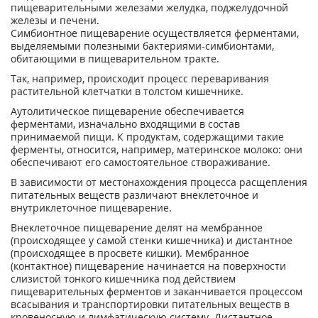
пищеварительными железами желудка, поджелудочной
железы и печени.
Симбионтное пищеварение осуществляется ферментами,
выделяемыми полезными бактериями-симбионтами,
обитающими в пищеварительном тракте.
Так, например, происходит процесс переваривания
растительной клетчатки в толстом кишечнике.
Аутолитическое пищеварение обеспечивается
ферментами, изначально входящими в состав
принимаемой пищи. К продуктам, содержащими такие
ферменты, относится, например, материнское молоко: они
обеспечивают его самостоятельное створаживание.
В зависимости от местонахождения процесса расщепления
питательных веществ различают внеклеточное и
внутриклеточное пищеварение.
Внеклеточное пищеварение делят на мембранное
(происходящее у самой стенки кишечника) и дистантное
(происходящее в просвете кишки). Мембранное
(контактное) пищеварение начинается на поверхности
слизистой тонкого кишечника под действием
пищеварительных ферментов и заканчивается процессом
всасывания и транспортировки питательных веществ в
кровеносную и лимфатическую систему. Дистантное