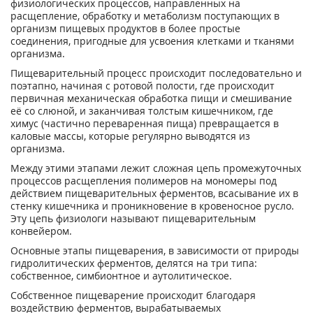
физиологических процессов, направленных на
расщепление, обработку и метаболизм поступающих в
организм пищевых продуктов в более простые
соединения, пригодные для усвоения клетками и тканями
организма.
Пищеварительный процесс происходит последовательно и
поэтапно, начиная с ротовой полости, где происходит
первичная механическая обработка пищи и смешивание
её со слюной, и заканчивая толстым кишечником, где
химус (частично переваренная пища) превращается в
каловые массы, которые регулярно выводятся из
организма.
Между этими этапами лежит сложная цепь промежуточных
процессов расщепления полимеров на мономеры под
действием пищеварительных ферментов, всасывание их в
стенку кишечника и проникновение в кровеносное русло.
Эту цепь физиологи называют пищеварительным
конвейером.
Основные этапы пищеварения, в зависимости от природы
гидролитических ферментов, делятся на три типа:
собственное, симбионтное и аутолитическое.
Собственное пищеварение происходит благодаря
воздействию ферментов, вырабатываемых