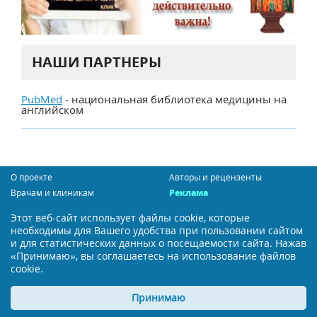
НАШИ ПАРТНЕРЫ
PubMed
- национальная библиотека медицины на
английском
О проекте
Авторы и рецензенты
Врачам и клиникам
Реклама
Контакты
Карта сайта
Этот веб-сайт использует файлы cookie, которые
необходимы для Вашего удобства при пользовании сайтом
Сообщить об ошибке
и для статистических данных о посещаемости сайта. Нажав
Политика конфиденциальности
«Принимаю», вы соглашаетесь на использование файлов
cookie.
Пользовательское соглашение
Бесплатная подписка
Принимаю
Мы в социальных сетях: