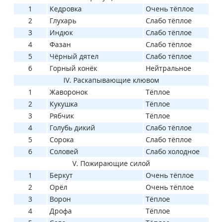
1
Кедровка
Очень тёплое
2
Глухарь
Слабо тёплое
3
Индюк
Слабо тёплое
4
Фазан
Слабо тёплое
5
Чёрный дятел
Слабо тёплое
6
Горный конёк
Нейтральное
IV. Раскапывающие клювом
1
Жаворонок
Тёплое
2
Кукушка
Тёплое
3
Рябчик
Тёплое
4
Голубь дикий
Слабо тёплое
5
Сорока
Слабо тёплое
6
Соловей
Слабо холодное
V. Пожирающие силой
1
Беркут
Очень тёплое
2
Орёл
Очень тёплое
3
Ворон
Тёплое
4
Дрофа
Тёплое