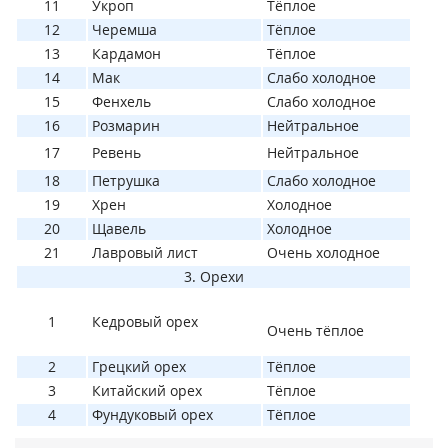
11
Укроп
Тёплое
12
Черемша
Тёплое
13
Кардамон
Тёплое
14
Мак
Слабо холодное
15
Фенхель
Слабо холодное
16
Розмарин
Нейтральное
17
Ревень
Нейтральное
18
Петрушка
Слабо холодное
19
Хрен
Холодное
20
Щавель
Холодное
21
Лавровый лист
Очень холодное
3. Орехи
1
Кедровый орех
Очень тёплое
2
Грецкий орех
Тёплое
3
Китайский орех
Тёплое
4
Фундуковый орех
Тёплое