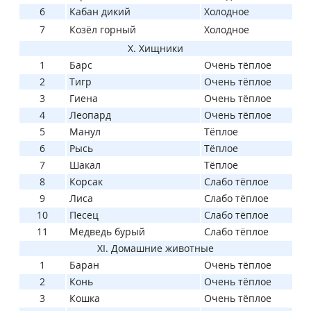
6
Кабан дикий
Холодное
7
Козёл горный
Холодное
X. Хищники
1
Барс
Очень тёплое
2
Тигр
Очень тёплое
3
Гиена
Очень тёплое
4
Леопард
Очень тёплое
5
Манул
Тёплое
6
Рысь
Тёплое
7
Шакал
Тёплое
8
Корсак
Слабо тёплое
9
Лиса
Слабо тёплое
10
Песец
Слабо тёплое
11
Медведь бурый
Слабо тёплое
XI. Домашние животные
1
Баран
Очень тёплое
2
Конь
Очень тёплое
3
Кошка
Очень тёплое