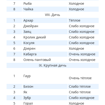
7
Рыба
Холодное
8
Чайка
Холодное
VIII. Дичь
1
Архар
Тёплое
2
Джейран
Слабо холодное
3
Заяц
Слабо холодное
4
Кролик дикий
Слабо холодное
5
Косуля
Слабо холодное
6
Дзерен
Холодное
7
Кабарга
Очень холодное
8
Олень пантовый
Очень холодное
IX. Крупная дичь
1
Гаур
Очень тёплое
2
Бизон
Слабо тёплое
3
Як
Слабо тёплое
4
Зубр
Слабо холодное
5
Горал
Холодное