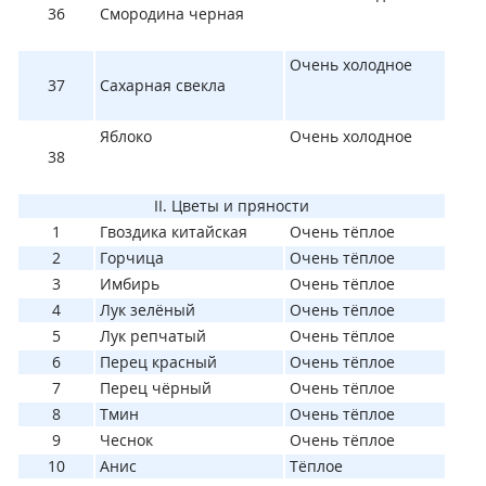
36
Смородина черная
Очень холодное
37
Сахарная свекла
Яблоко
Очень холодное
38
II. Цветы и пряности
1
Гвоздика китайская
Очень тёплое
2
Горчица
Очень тёплое
3
Имбирь
Очень тёплое
4
Лук зелёный
Очень тёплое
5
Лук репчатый
Очень тёплое
6
Перец красный
Очень тёплое
7
Перец чёрный
Очень тёплое
8
Тмин
Очень тёплое
9
Чеснок
Очень тёплое
10
Анис
Тёплое