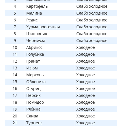
4
Картофель
Слабо холодное
5
Малина
Слабо холодное
6
Редис
Слабо холодное
7
Хурма восточная
Слабо холодное
8
Шиповник
Слабо холодное
9
Черемуха
Слабо холодное
10
Абрикос
Холодное
11
Голубика
Холодное
12
Гранат
Холодное
13
Изюм
Холодное
14
Морковь
Холодное
15
Облепиха
Холодное
16
Огурец
Холодное
17
Персик
Холодное
18
Помидор
Холодное
19
Рябина
Холодное
20
Слива
Холодное
21
Турнепс
Холодное