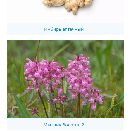
Имбирь аптечный
Мытник болотный