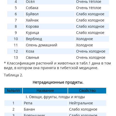
4
Осёл
Очень тёплое
5
Собака
Очень тёплое
6
Буйвол
Слабо холодное
7
Хайнак
Слабо холодное
8
Корова
Слабо холодное
9
Курица
Слабо холодное
10
Верблюд
Холодное
11
Олень домашний
Холодное
12
Коза
Очень холодное
13
Свинья
Очень холодное
* Классификация растений и животных в табл.1 дана в том
виде, в котором она принята в тибетской медицине.
Таблица 2.
Нетрадиционные продукты.
№№пп
Название
Свойство
I. Овощи, фрукты, плоды и ягоды
1
Репа
Нейтральное
2
Банан
Слабо холодное
3
Боярышник
Слабо холодное