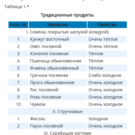
Таблица 1.*
Традиционные продукты.
№№ пп
Название
Свойство
I. Семена, покрытые шелухой (кожурой)
1
Кунжут восточный
Очень тёплое
2
Овёс посевной
Очень тёплое
3
Конопля посевная
Тёплое
4
Пшеница обыкновенная
Тёплое
5
Ячмень обыкновенный
Тёплое
6
Гречиха посевная
Слабо холодное
7
Просо обыкновенное
Очень холодное
8
Рис посевной
Очень холодное
9
Рожь посевная
Очень холодное
10
Чумиза
Очень холодное
II. Стручковые
1
Фасоль
Холодное
2
Горох посевной
Очень холодное
III. Скребущие когтями