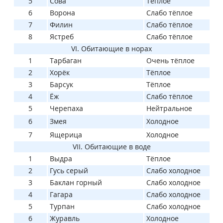
5
Сова
Тёплое
6
Ворона
Слабо тёплое
7
Филин
Слабо тёплое
8
Ястреб
Слабо тёплое
VI. Обитающие в норах
1
Тарбаган
Очень тёплое
2
Хорёк
Тёплое
3
Барсук
Тёплое
4
Ёж
Слабо тёплое
5
Черепаха
Нейтральное
6
Змея
Холодное
7
Ящерица
Холодное
VII. Обитающие в воде
1
Выдра
Тёплое
2
Гусь серый
Слабо холодное
3
Баклан горный
Слабо холодное
4
Гагара
Слабо холодное
5
Турпан
Слабо холодное
6
Журавль
Холодное