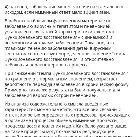
4) наконец, заболевание может закончиться летальным
исходом, если иммунный ответ мало эффективен.
В работах на большом фактическом материале по
заболеванию вирусным гепатитом и пневмонией
установлена связь такой характеристики как «темп
функционального восстановления» с динамикой и
возможными исходами заболевания. Показано, что
“гладкому” течению заболевания детей вирусным
гепатитом соответствует определенное значение “темпа
функционального восстановления” и относительно
небольшая неравномерность процесса.
При снижении “темпа функционального восстановления ”
по сравнению с нормальным значением, возрастает
вероятность перехода заболевания в хроническую форму.
Примерно, такие же результаты были получены и для
заболевания взрослых острой пневмонией.
Из анализа содержательного смысла введённых
характеристик можно заметить, что все они связаны с
интенсивностью определенных процессов, происходящих
в организме (процессы обмена, иммунные процессы,
процессы восстановления и др.). Как было указано выше,
на такие процессы могут оказывать регулирующее
воздействие вещества, обладающие тёплыми и холодными