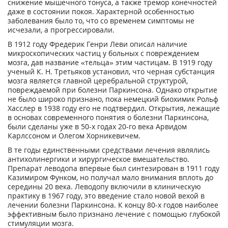
снижение мышечного тонуса, а также тремор конечностей
даже в состоянии покоя. Характерной особенностью
заболевания было то, что со временем симптомы не
исчезали, а прогрессировали.
В 1912 году Фредерик Генри Леви описал наличие
микроскопических частиц у больных с повреждением
мозга, дав название «тельца» этим частицам. В 1919 году
ученый К. Н. Третьяков установил, что черная субстанция
мозга является главной церебральной структурой,
повреждаемой при болезни Паркинсона. Однако открытие
не было широко признано, пока немецкий биохимик Рольф
Хасслер в 1938 году его не подтвердил. Открытия, лежащие
в основах современного понятия о болезни Паркинсона,
были сделаны уже в 50-х годах 20-го века Арвидом
Карлссоном и Олегом Хорникевичем.
В те годы единственными средствами лечения являлись
антихолинергики и хирургическое вмешательство.
Препарат леводопа впервые был синтезирован в 1911 году
Казимиром Функом, но получал мало внимания вплоть до
середины 20 века. Леводопу включили в клиническую
практику в 1967 году, это введение стало новой вехой в
лечении болезни Паркинсона. К концу 80-х годов наиболее
эффективным было признано лечение с помощью глубокой
стимуляции мозга.