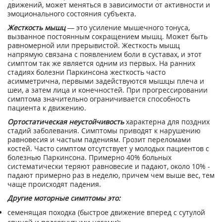
движений, может меняться в зависимости от активности и
эмоционального состояния субъекта.
Жесткость мышц
— это усиление мышечного тонуса,
вызванное постоянным сокращением мышц. Может быть
равномерной или прерывистой. Жесткость мышц
напрямую связана с появлением боли в суставах, и этот
симптом так же является одним из первых. На ранних
стадиях болезни Паркинсона жесткость часто
асимметрична, первыми задействуются мышцы плеча и
шеи, а затем лица и конечностей. При прогрессировании
симптома значительно ограничивается способность
пациента к движению.
Ортостатическая неустойчивость
характерна для поздних
стадий заболевания. Симптомы приводят к нарушению
равновесия и частым падениям. Грозит переломами
костей. Часто симптом отсутствует у молодых пациентов с
болезнью Паркинсона. Примерно 40% больных
систематически теряют равновесие и падают, около 10% -
падают примерно раз в неделю, причем чем выше вес, тем
чаще происходят падения.
Другие моторные симптомы это:
семенящая походка (быстрое движение вперед с сутулой