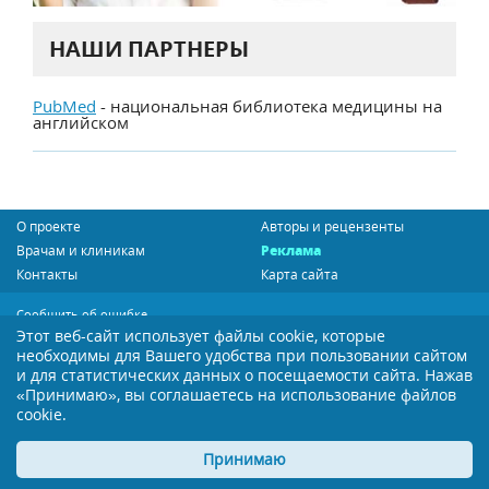
НАШИ ПАРТНЕРЫ
PubMed
- национальная библиотека медицины на
английском
О проекте
Авторы и рецензенты
Врачам и клиникам
Реклама
Контакты
Карта сайта
Сообщить об ошибке
Этот веб-сайт использует файлы cookie, которые
Политика конфиденциальности
необходимы для Вашего удобства при пользовании сайтом
и для статистических данных о посещаемости сайта. Нажав
Пользовательское соглашение
«Принимаю», вы соглашаетесь на использование файлов
Бесплатная подписка
cookie.
Мы в социальных сетях:
Принимаю