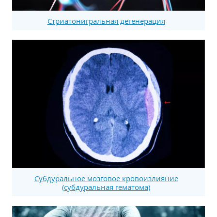
Стриатонигральная дегенерация
Субдуральное мозговое кровоизлияние
(субдуральная гематома)