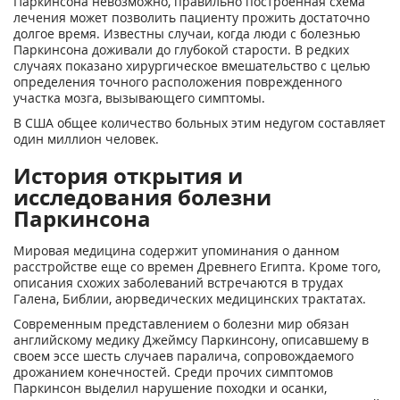
Паркинсона невозможно, правильно построенная схема
лечения может позволить пациенту прожить достаточно
долгое время. Известны случаи, когда люди с болезнью
Паркинсона доживали до глубокой старости. В редких
случаях показано хирургическое вмешательство с целью
определения точного расположения поврежденного
участка мозга, вызывающего симптомы.
В США общее количество больных этим недугом составляет
один миллион человек.
История открытия и
исследования болезни
Паркинсона
Мировая медицина содержит упоминания о данном
расстройстве еще со времен Древнего Египта. Кроме того,
описания схожих заболеваний встречаются в трудах
Галена, Библии, аюрведических медицинских трактатах.
Современным представлением о болезни мир обязан
английскому медику Джеймсу Паркинсону, описавшему в
своем эссе шесть случаев паралича, сопровождаемого
дрожанием конечностей. Среди прочих симптомов
Паркинсон выделил нарушение походки и осанки,