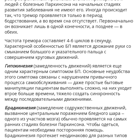
людей с болезнью Паркинсона на начальных стадиях
развития заболевания не имеют его. Иногда происходит
так, что тремор проявляется только в период
бодрствования, а во время сна отсутствует. Первоначально
он возникает лишь в одной конечности, а позднее — в
обеих.
Частота тремора составляет 4-6 циклов в секунду.
Характерной особенностью БП является дрожание руки со
смыканием большого и указательного пальца с
совершением круговых движений.
Гипокинезия
(замедленность движений) является еще
одним характерным симптомом БП. Основные неудобства
этого симптома связаны с нарушением привычного
процесса самообслуживания — даже простые бытовые
манипуляции пациентам выполнять сложно, на них уходит
втрое больше времени, тяжело создать синхронность
между последовательными движениями.
Брадикинезия
(замедление содружественных движений,
вызванное центральным поражением бледного шара –
одного из участков мозга) обычно проявляется на самых
ранних стадиях болезни Паркинсона. Чтобы одеться,
пациентам необходима посторонняя помощь.
Брадикинезия протекает неодинаково для разных типов