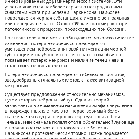
иннервированных дофаминергической системой. Эти
участки являются наиболее серьезно пострадавшими
областями мозга при болезни Паркинсона. Наиболее
повреждается черная субстанция, а именно вентральная
или передняя её часть. Около 70% клеток отмирают при
патологических процессах, происходящих при болезни.
На стволе головного мозга наблюдаются макроскопические
изменения: потеря нейронов сопровождается
уменьшением нейромеланиновой пигментации черной
субстанции и голубого пятна. Гистопатология обычно
показывает потерю нейронов и наличие телец Леви в
оставшихся нервных клетках.
Потеря нейронов сопровождается гибелью астроцитов,
звездообразных глиальных клеток, а также активацией
микроглии.
Существует предположение относительно механизмов,
путем которых нейроны гибнут. Одна из теорий
заключается в аномальном накоплении альфа-синуклеина
в поврежденных клетках. Этот нерастворимый белок
скапливается внутри нейронов, образуя тельца Леви.
Тельца Леви сначала появляются в обонятельной луковице
и продолговатом мозге, на таком этапе болезнь
Паркинсона протекает бессимптомно. Позже поражается
черная субстанция, средний мозг и базальные отделы