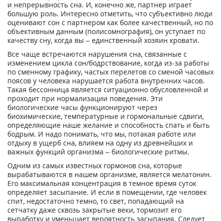
и непрерывность сна. И, конечно же, партнер играет
большую роль. Интересно отметить, что субъективно люди
оценивают сон с партнером как более качественный, но по
объективным данным (полисомнография), он уступает по
качеству сну, когда вы – единственный хозяин кровати.
Все чаще встречаются нарушения сна, связанные с
изменением цикла сон/бодрствование, когда из-за работы
по сменному графику, частых перелетов со сменой часовых
поясов у человека нарушается работа внутренних часов.
Такая бессонница является ситуационно обусловленной и
проходит при нормализации поведения. Эти
биологические часы функционируют через
биохимические, температурные и гормональные сдвиги,
определяющие наше желание и способность спать и быть
бодрым. И надо понимать, что мы, потакая работе или
отдыху в ущерб сна, влияем на одну из древнейших и
важных функций организма – биологические ритмы.
Одним из самых известных гормонов сна, которые
вырабатываются в нашем организме, является мелатонин.
Его максимальная концентрация в темное время суток
определяет засыпание. И если в помещении, где человек
спит, недостаточно темно, то свет, попадающий на
сетчатку даже сквозь закрытые веки, тормозит его
выработку и уменьшает вероятность засыпания. Следует