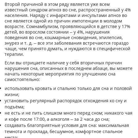
Второй причиной в этом ряду является уже всем
известный синдром апноэ во сне, распространенный у 4%
населения. Наряду с инфарктами и инсультами апноэ во
сне является одной из причин импотенции в молодом
возрасте. Сомнамбулизм, проявляющийся в детстве у 17%
детей, во взрослом состоянии – у 4%, нарушения
поведения во сне, кошмарные сновидения, эпилепсия,
энурез и т. д. – все эти заболевания встречаются гораздо
чаще, чем принято думать, и нуждаются в специфической
терапии.
Если вы отрицаете наличие у себя вторичных причин
нарушения сна, описанных в последнем абзаце, вы можете
начать некоторые мероприятия по улучшению сна
самостоятельно:
использовать кровать и спальню только для сна и половой
жизни;
установить регулярный распорядок отхождения ко сну и
подъёма;
не есть и не пить слишком много перед сном; никакого чая
и кофе после 17:00, а алкоголя – за 2 часа до сна;
создавать благоприятные условия для сна: максимальная
темнота и прохлада, бесшумное, комфортное спальное
место;