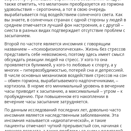
также отметить, что мелатонин преобразуется из гормона
удовольствия – серотонина, а тот в свою очередь
вырабатывается под воздействием солнечного света. Как
вы знаете, в солнечных странах с одной стороны у людей в
среднем отмечается лучший фон настроения, а с другой –
сиеста в разных видах подтверждает отсутствие проблем с
засыпанием.
Второй по частоте является инсомния с говорящим
названием – «психофизиологическая». Жизнь без стрессов
представить себе невозможно, поэтому здесь имеет смысл
обсуждать реакции людей на стресс. У кого-то она
проявляется булимией, у кого-то любовью к спорту, а у
многих – гипервозбудимостью, потерей сна и депрессией.
В числе основных механизмов воздействия стрессов на сон
– обмен гормона, вырабатываемого надпочечниками, –
кортизола. В норме его минимальный уровень в вечерние
часы приводит к засыпанию, а максимальный – утром – к
пробуждению. При повышенном его накоплении в
вечерние часы засыпание затрудняется.
По данным исследований последних лет, довольно часто
инсомния является наследственным заболеванием. Эта
инсомния называется «идиопатической», и такие
пациенты отмечают чуткий прерывистый сон, начиная с
детского возраста, а также проблемы со сном у родителей.