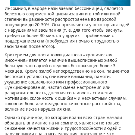
Инсомния, в народе называемая бессонницей, является
болезнью современной цивилизации и в той или иной
степени выраженности распространена во взрослой
популяции до 20-30%. Она проявляется у некоторых людей
с нарушениями засыпания (т. е. для того чтобы заснуть,
требуется более 30 мин.), а у других – проблемами с
поддержанием сна (пробуждения ночью с трудностью
засыпания после этого).
Критерием для постановки диагноза «хроническая
инсомния» является наличие вышеописанных жалоб
большую часть дней в неделю, беспокоящее более 3
месяцев. Кроме жалоб непосредственно на сон, пациентов
беспокоят усталость, снижение внимания, памяти,
ухудшение социального или профессионального
функционирования, частая смена настроения или
раздражительность, дневная сонливость, снижение
мотивации, склонность к ошибкам и несчастным случаям,
головная боль или желудочно-кишечные расстройства,
волнение из-за нарушения сна.
Однако причиной, по которой врачи всех стран начали
обращать внимание на инсомнию, является не только
снижение качества жизни и трудоспособности людей с
нарушениями сна, а исследования, показавшие, что