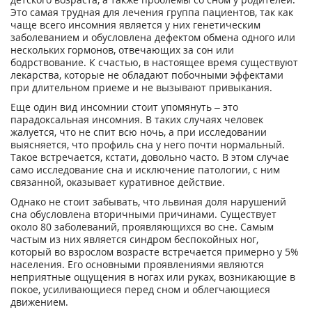
Это самая трудная для лечения группа пациентов, так как
чаще всего инсомния является у них генетическим
заболеванием и обусловлена дефектом обмена одного или
нескольких гормонов, отвечающих за сон или
бодрствование. К счастью, в настоящее время существуют
лекарства, которые не обладают побочными эффектами
при длительном приеме и не вызывают привыкания.
Еще один вид инсомнии стоит упомянуть – это
парадоксальная инсомния. В таких случаях человек
жалуется, что не спит всю ночь, а при исследовании
выясняется, что профиль сна у него почти нормальный.
Такое встречается, кстати, довольно часто. В этом случае
само исследование сна и исключение патологии, с ним
связанной, оказывает куративное действие.
Однако не стоит забывать, что львиная доля нарушений
сна обусловлена вторичными причинами. Существует
около 80 заболеваний, проявляющихся во сне. Самым
частым из них является синдром беспокойных ног,
который во взрослом возрасте встречается примерно у 5%
населения. Его основными проявлениями являются
неприятные ощущения в ногах или руках, возникающие в
покое, усиливающиеся перед сном и облегчающиеся
движением.