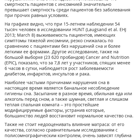
смертность пациентов с инсомнией значительно
превышает смертность среди пациентов без заболевания
при прочих равных условиях.
На графике видно, что при 15-летнем наблюдении 54
тысяч человек в исследовании HUNT (Laugsand et al. EHJ
2013; March 8) выживаемость пациентов, имеющих
симптомы тяжелой инсомнии, резко снижалась по
сравнению с пациентами без нарушений сна и более
легкими ее формами. Другое исследование, также на
большой выборке (23 620 пробандов) Cancer and Nutrition
(EPIC), показало, что за 7,8 лет у участников, спящих менее
6 часов в сутки, наблюдается рост заболеваемости
диабетом, инфарктов, инсультов и рака.
Наиболее частыми причинами нарушения сна в
настоящее время является банальное несоблюдение
гигиены сна. Засыпание в разное время, обильная еда или
алкоголь перед сном, а также шумная, светлая и слишком
теплая спальная комната – это простейшие
модифицируемые факторы, устранив которые,
большинство людей восстановит нормальное качество сна.
Также не стоит недооценивать влияние матраса: от его
качества, согласно сравнительным исследованиям с
полисомнографическим контролем, очень зависят глубина