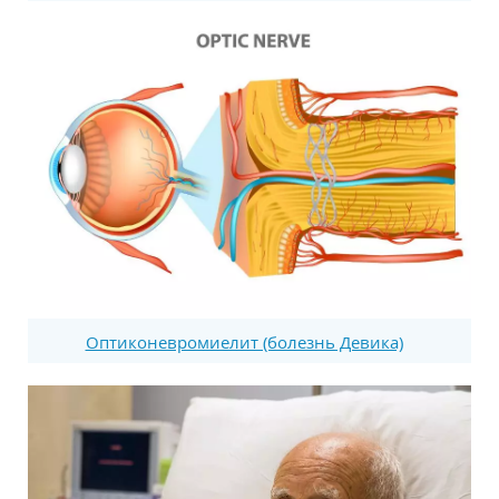
Оптиконевромиелит (болезнь Девика)