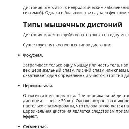
Дистония относится к неврологическим заболевани
системой). Однако в большинстве случаев функции м
Типы мышечных дистоний
Дистония может воздействовать только на одну мы
Существует пять основных типов дистонии:
Фокусная.
Затрагивает только одну мышцу или часть тела, нап
век, цервикальный спазм, писчий спазм или спазм 
охватывает один определенный участок, этот тип д
Цервикальная.
Относится к мышцам шеи. При цервикальной дисто
дистонии — после 30 лет. Однако возраст возникн
настолько спазмированы, что голова отклоняется н
цервикальная дистония является следствием прием
эффект.
Сегментная.