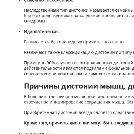
Наследственный тип дистонии называется семейным
близких родственниках заболевание проявляется ли
синдромы.
Идиопатическая.
Развивается без очевидных причин, спонтанно.
Различают также классификацию дистонии по типу к
Примерно 90% случаев всех проявленных дистоний 
действительности являются подтипами фокальной ди
своевременной диагностике и комплексном терапев
Причины дистонии мышц, д
В большинстве случаев мышечная дистония не имее
отвечает за инициирование сокращения мышц. Осн
Приобретенная дистония всегда является следстви
Кроме того, причины дистонии могут быть следующ
травма мозга;