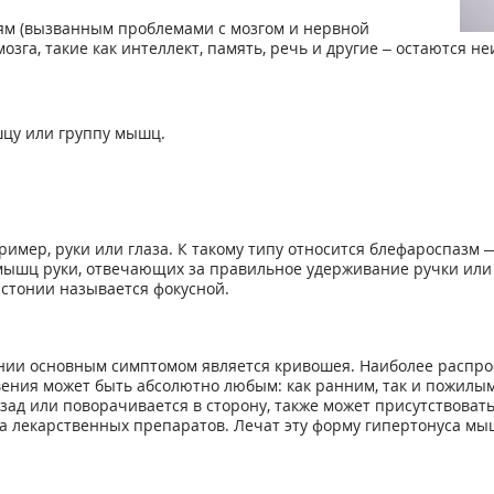
ям (вызванным проблемами с мозгом и нервной
озга, такие как интеллект, память, речь и другие – остаются н
шцу или группу мышц.
ример, руки или глаза. К такому типу относится блефароспазм
мышц руки, отвечающих за правильное удерживание ручки или к
истонии называется фокусной.
нии основным симптомом является кривошея. Наиболее распр
овения может быть абсолютно любым: как ранним, так и пожил
азад или поворачивается в сторону, также может присутствова
а лекарственных препаратов. Лечат эту форму гипертонуса мы