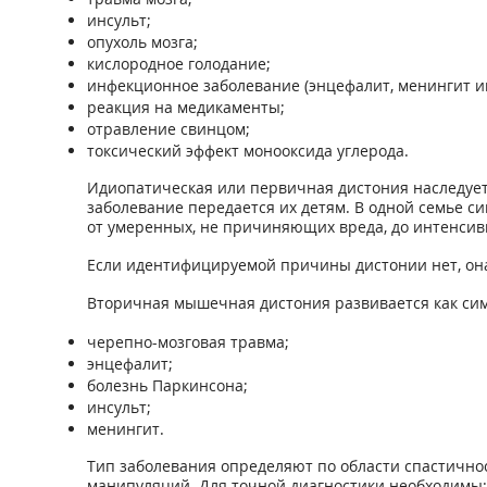
инсульт;
опухоль мозга;
кислородное голодание;
инфекционное заболевание (энцефалит, менингит и
реакция на медикаменты;
отравление свинцом;
токсический эффект монооксида углерода.
Идиопатическая или первичная дистония наследуетс
заболевание передается их детям. В одной семье с
от умеренных, не причиняющих вреда, до интенси
Если идентифицируемой причины дистонии нет, он
Вторичная мышечная дистония развивается как сим
черепно-мозговая травма;
энцефалит;
болезнь Паркинсона;
инсульт;
менингит.
Тип заболевания определяют по области спастично
манипуляций. Для точной диагностики необходимы: