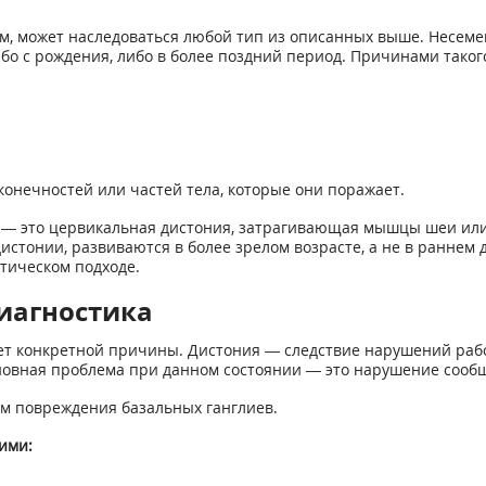
, может наследоваться любой тип из описанных выше. Несемей
бо с рождения, либо в более поздний период. Причинами таког
онечностей или частей тела, которые они поражает.
— это цервикальная дистония, затрагивающая мышцы шеи или 
стонии, развиваются в более зрелом возрасте, а не в раннем д
тическом подходе.
иагностика
т конкретной причины. Дистония — следствие нарушений работ
овная проблема при данном состоянии — это нарушение сооб
ем повреждения базальных ганглиев.
ими: