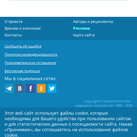
О проекте
Авторы и рецензенты
Врачам и клиникам
Реклама
Контакты
Карта сайта
Сообщить об ошибке
Политика конфиденциальности
Пользовательское соглашение
Бесплатная подписка
Мы в социальных сетях:
Copyright © MedicInform.Net -
медицина, психология, 1999 - 2026
Этот веб-сайт использует файлы cookie, которые
необходимы для Вашего удобства при пользовании сайтом
Копирование или иное распространение статей нашего сайта строго
воспрещается. Копирование раздела "Новости" допускается при наличии
и для статистических данных о посещаемости сайта. Нажав
активной открытой для поисковиков ссылки на MedicInform.Net
«Принимаю», вы соглашаетесь на использование файлов
Материалы на сайте представлены в справочных целях. Редакция не всегда
cookie.