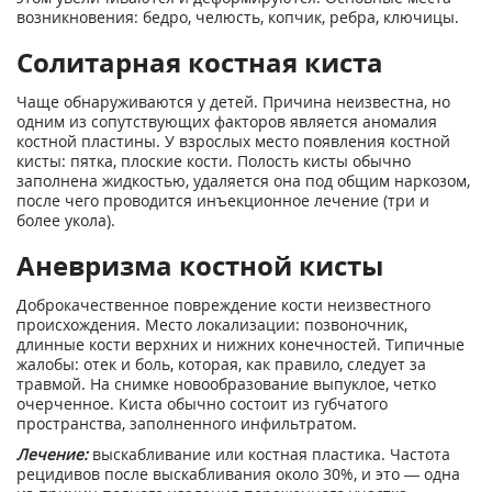
возникновения: бедро, челюсть, копчик, ребра, ключицы.
Солитарная костная киста
Чаще обнаруживаются у детей. Причина неизвестна, но
одним из сопутствующих факторов является аномалия
костной пластины. У взрослых место появления костной
кисты: пятка, плоские кости. Полость кисты обычно
заполнена жидкостью, удаляется она под общим наркозом,
после чего проводится инъекционное лечение (три и
более укола).
Аневризма костной кисты
Доброкачественное повреждение кости неизвестного
происхождения. Место локализации: позвоночник,
длинные кости верхних и нижних конечностей. Типичные
жалобы: отек и боль, которая, как правило, следует за
травмой. На снимке новообразование выпуклое, четко
очерченное. Киста обычно состоит из губчатого
пространства, заполненного инфильтратом.
Лечение:
выскабливание или костная пластика. Частота
рецидивов после выскабливания около 30%, и это — одна