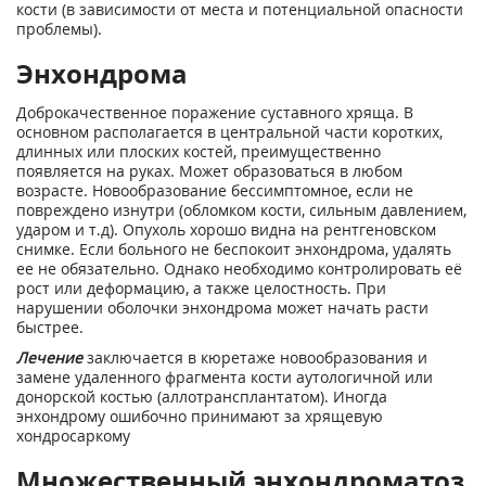
кости (в зависимости от места и потенциальной опасности
проблемы).
Энхондрома
Доброкачественное поражение суставного хряща. В
основном располагается в центральной части коротких,
длинных или плоских костей, преимущественно
появляется на руках. Может образоваться в любом
возрасте. Новообразование бессимптомное, если не
повреждено изнутри (обломком кости, сильным давлением,
ударом и т.д). Опухоль хорошо видна на рентгеновском
снимке. Если больного не беспокоит энхондрома, удалять
ее не обязательно. Однако необходимо контролировать её
рост или деформацию, а также целостность. При
нарушении оболочки энхондрома может начать расти
быстрее.
Лечение
заключается в кюретаже новообразования и
замене удаленного фрагмента кости аутологичной или
донорской костью (аллотрансплантатом). Иногда
энхондрому ошибочно принимают за хрящевую
хондросаркому
Множественный энхондроматоз