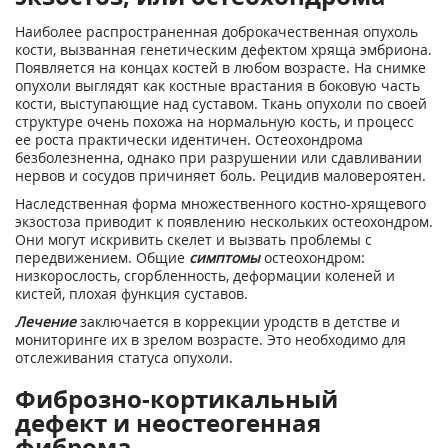
Наиболее распространенная доброкачественная опухоль
кости, вызванная генетическим дефектом хряща эмбриона.
Появляется на концах костей в любом возрасте. На снимке
опухоли выглядят как костные врастания в боковую часть
кости, выступающие над суставом. Ткань опухоли по своей
структуре очень похожа на нормальную кость, и процесс
ее роста практически идентичен. Остеохондрома
безболезненна, однако при разрушении или сдавливании
нервов и сосудов причиняет боль. Рецидив маловероятен.
Наследственная форма множественного костно-хрящевого
экзостоза приводит к появлению нескольких остеохондром.
Они могут искривить скелет и вызвать проблемы с
передвижением. Общие
симптомы
остеохондром:
низкорослость, сгорбленность, деформации коленей и
кистей, плохая функция суставов.
Лечение
заключается в коррекции уродств в детстве и
мониторинге их в зрелом возрасте. Это необходимо для
отслеживания статуса опухоли.
Фиброзно-кортикальный
дефект и неостеогенная
фиброма