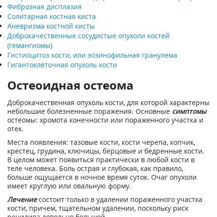
Фиброзная дисплазия
Солитарная костная киста
Аневризма костной кисты
Доброкачественные сосудистые опухоли костей
(гемангиомы)
Гистиоцитоз кости, или эозинофильная гранулема
Гигантоклеточная опухоль кости
Остеоидная остеома
Доброкачественная опухоль кости, для которой характерны
небольшие болезненные поражения. Основные
симптомы
остеомы: хромота конечности или пораженного участка и
отек.
Места появления: тазовые кости, кости черепа, копчик,
крестец, грудина, ключицы, берцовые и бедренные кости.
В целом может появиться практически в любой кости в
теле человека. Боль острая и глубокая, как правило,
больше ощущается в ночное время суток. Очаг опухоли
имеет круглую или овальную форму.
Лечение
состоит только в удалении пораженного участка
кости, причем, тщательном удалении, поскольку риск
рецидива довольно большой.