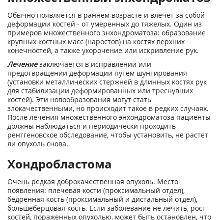
Обычно появляется в раннем возрасте и влечет за собой
деформации костей - от умеренных до тяжелых. Один из
примеров множественного энхондроматоза: образование
крупных костных масс (наростов) на костях верхних
конечностей, а также укорочение или искривление рук.
Лечение
заключается в исправлении или
предотвращении деформации путем шунтирования
(установки металлических стержней в длинных костях рук
для стабилизации деформированных или треснувших
костей). Эти новообразования могут стать
злокачественными, но происходит такое в редких случаях.
После лечения множественного энхондроматоза пациенты
должны наблюдаться и периодически проходить
рентгеновское обследование, чтобы установить, не растет
ли опухоль снова.
Хондробластома
Очень редкая доброкачественная опухоль. Место
появления: плечевая кости (проксимальный отдел),
бедренная кость (проксимальный и дистальный отдел),
большеберцовая кость. Если заболевание не лечить, рост
костей, пораженных опухолью, может быть остановлен, что