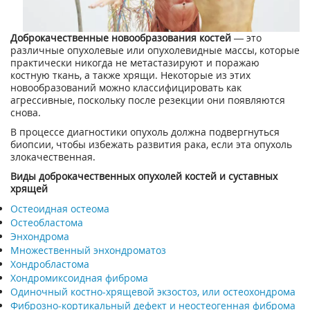
Доброкачественные новообразования костей
— это
различные опухолевые или опухолевидные массы, которые
практически никогда не метастазируют и поражаю
костную ткань, а также хрящи. Некоторые из этих
новообразований можно классифицировать как
агрессивные, поскольку после резекции они появляются
снова.
В процессе диагностики опухоль должна подвергнуться
биопсии, чтобы избежать развития рака, если эта опухоль
злокачественная.
Виды доброкачественных опухолей костей и суставных
хрящей
Остеоидная остеома
Остеобластома
Энхондрома
Множественный энхондроматоз
Хондробластома
Хондромиксоидная фиброма
Одиночный костно-хрящевой экзостоз, или остеохондрома
Фиброзно-кортикальный дефект и неостеогенная фиброма