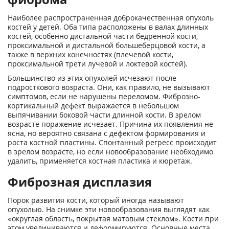
Наиболее распространенная доброкачественная опухоль
костей у детей. Оба типа расположены в валах длинных
костей, особенно дистальной части бедренной кости,
проксимальной и дистальной большеберцовой кости, а
также в верхних конечностях (плечевой кости,
проксимальной трети лучевой и локтевой костей).
Большинство из этих опухолей исчезают после
подросткового возраста. Они, как правило, не вызывают
симптомов, если не нарушены переломом. Фиброзно-
кортикальный дефект выражается в небольшом
выпячивании боковой части длинной кости. В зрелом
возрасте поражение исчезает. Причина их появления не
ясна, но вероятно связана с дефектом формирования и
роста костной пластины. Спонтанный регресс происходит
в зрелом возрасте, но если новообразование необходимо
удалить, применяется костная пластика и кюретаж.
Фиброзная дисплазия
Порок развития кости, который иногда называют
опухолью. На снимке эти новообразования выглядят как
«округлая область, покрытая матовым стеклом». Кости при
этом увеличиваются и деформируются. Основные места