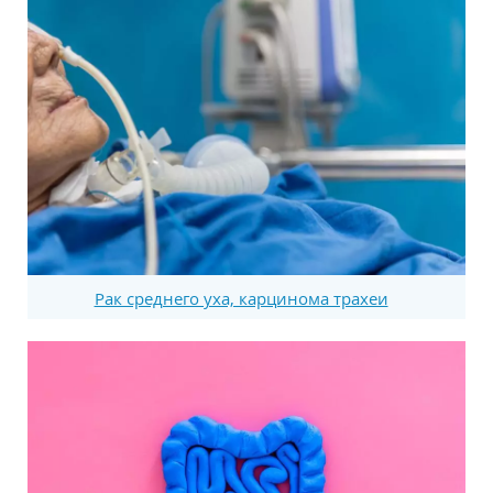
Рак среднего уха, карцинома трахеи