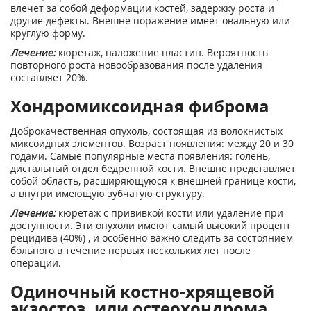
влечет за собой деформации костей, задержку роста и
другие дефекты. Внешне поражение имеет овальную или
круглую форму.
Лечение:
кюретаж, наложение пластин. Вероятность
повторного роста новообразования после удаления
составляет 20%.
Хондромиксоидная фиброма
Доброкачественная опухоль, состоящая из волокнистых
миксоидных элементов. Возраст появления: между 20 и 30
годами. Самые популярные места появления: голень,
дистальный отдел бедренной кости. Внешне представляет
собой область, расширяющуюся к внешней границе кости,
а внутри имеющую зубчатую структуру.
Лечение:
кюретаж с прививкой кости или удаление при
доступности. Эти опухоли имеют самый высокий процент
рецидива (40%) , и особенно важно следить за состоянием
больного в течение первых нескольких лет после
операции.
Одиночный костно-хрящевой
экзостоз, или остеохондрома