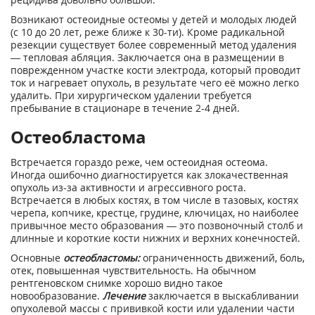
Возникают остеоидные остеомы у детей и молодых людей
(с 10 до 20 лет, реже ближе к 30-ти). Кроме радикальной
резекции существует более современный метод удаления
— тепловая абляция. Заключается она в размещении в
поврежденном участке кости электрода, который проводит
ток и нагревает опухоль, в результате чего её можно легко
удалить. При хирургическом удалении требуется
пребывание в стационаре в течение 2-4 дней.
Остеобластома
Встречается гораздо реже, чем остеоидная остеома.
Иногда ошибочно диагностируется как злокачественная
опухоль из-за активности и агрессивного роста.
Встречается в любых костях, в том числе в тазовых, костях
черепа, копчике, крестце, грудине, ключицах, но наиболее
привычное место образования — это позвоночный столб и
длинные и короткие кости нижних и верхних конечностей.
Основные
остеобластомы:
ограниченность движений, боль,
отек, повышенная чувствительность. На обычном
рентгеновском снимке хорошо видно такое
новообразование.
Лечение
заключается в выскабливании
опухолевой массы с прививкой кости или удалении части