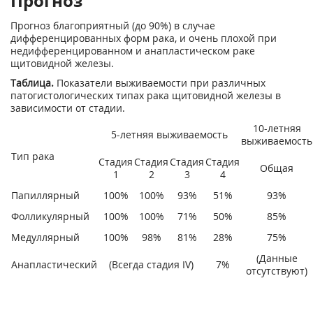
Прогноз
Прогноз благоприятный (до 90%) в случае
дифференцированных форм рака, и очень плохой при
недифференцированном и анапластическом раке
щитовидной железы.
Таблица.
Показатели выживаемости при различных
патогистологических типах рака щитовидной железы в
зависимости от стадии.
10-летняя
5-летняя выживаемость
выживаемость
Тип рака
Стадия
Стадия
Стадия
Стадия
Общая
1
2
3
4
Папиллярный
100%
100%
93%
51%
93%
Фолликулярный
100%
100%
71%
50%
85%
Медуллярный
100%
98%
81%
28%
75%
(Данные
Анапластический
(Всегда стадия IV)
7%
отсутствуют)