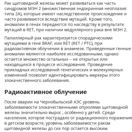
Рак щитовидной железы может развиваться как часть
синдромов МЭН 2 (множественная эндокринная неоплазия
типа 2А), которые имеют наследственное происхождение и
часто развиваются вследствие мутаций. Кроме того,
аномалии в генах передаются по наследству в результате
мутаций в RET, при наличии медуллярного рака вне МЭН 2.
Папиллярный рак характеризуется спорадическими
мутациями в гене BRAF, или RET (RET / PTC), при
радиоактивном облучении в анамнезе. Приведенные генные
аномалии являются наиболее исследованными, однако
остается множество остальных – не открытых или
находящихся в процессе исследования. Проведение
прикладных исследований генетических и молекулярных
изменений позволит идентифицировать маркеры этого
злокачественного заболевания.
Радиоактивное облучение
После аварии на Чернобыльской АЭС уровень
заболеваемости злокачественными опухолями щитовидной
железы значительно вырос , особенно у детей. Среди
населения, которое пострадало от радиационного поражения
в детском возрасте, уровень заболеваемости раком
щитовидной железы до сих пор остается высоким.