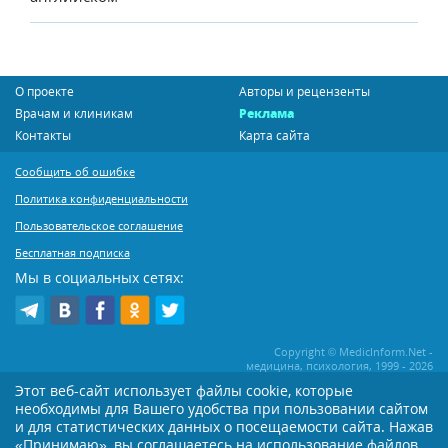
О проекте
Авторы и рецензенты
Врачам и клиникам
Реклама
Контакты
Карта сайта
Сообщить об ошибке
Политика конфиденциальности
Пользовательское соглашение
Бесплатная подписка
Мы в социальных сетях:
Copyright © MedicInform.Net -
медицина, психология, 1999 - 2026
Этот веб-сайт использует файлы cookie, которые
необходимы для Вашего удобства при пользовании сайтом
Копирование или иное распространение статей нашего сайта строго
воспрещается. Копирование раздела "Новости" допускается при наличии
и для статистических данных о посещаемости сайта. Нажав
активной открытой для поисковиков ссылки на MedicInform.Net
«Принимаю», вы соглашаетесь на использование файлов