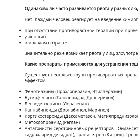
Одинаково ли часто развивается рвота у разных лю
Нет. Каждый человек реагирует на введение химиоп
при отсутствии противорвотной терапии при про
у женщин
в молодом возрасте
Значительно реже возникает рвота у лиц, злоупотр
Какие препараты применяются для устранения тош
Существует несколько групп противорвотных препа
эффектом.
Фенотиазины (Прохлоперазин, Этилперазин)
Бутирфеноны (Галоперидол, Дроперидол)
Бензодиазепины (Лоразепам)
Каннабиноиды (Дронабинол, Маринол)
Кортикостероиды (Дексаметазон, Метилпреднизоло
Метоклопроамид (Реглан)
Антагонисты серотониновых рецепторов - Ондансет
гидрохлорид дигидрат), Гранисетрон (Китрил), Троп