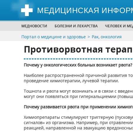
МЕДИЦИНСКАЯ ИНФОР
МЕДНОВОСТИ
БОЛЕЗНИ И ЛЕКАРСТВА
ЧЕЛОВЕК И М
Портал о медицине и здоровье
Рак, онкология
Противорвотная терап
Почему у онкологических больных возникает рвота?
Наиболее распространенной причиной развития тош
проведение химиотерапии, лучевой терапии.
Тошнота и рвота могут возникать и в связи с введе
могут они появляться при гиперкальциемии (повыше
Почему развивается рвота при применении химиоп
Химиопрепараты стимулируют триггерную (пусковую 
сигналов» из организма. Например, при отравлении
реакцией, направленной на эвакуацию вредоносных