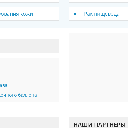
зования кожи
Рак пищевода
ава
дочного баллона
НАШИ ПАРТНЕРЫ