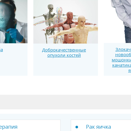
Злокач
ба
Доброкачественные
новооб
опухоли костей
мошонки
канатика
я
терапия
Рак яичка