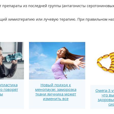
 препараты из последней группы (антагонисты серотониновых
щий химиотерапию или лучевую терапию. При правильном наз
пластика
Новый подход к
то говорят
менопаузе: заморозка
Омега-3 v
ты
ткани яичника может
что вы
изменить все
здоровь
си