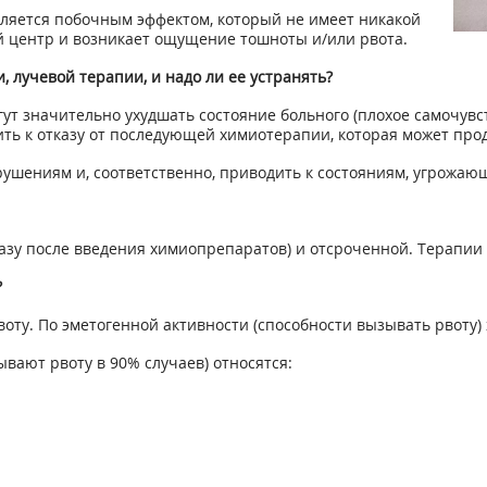
ляется побочным эффектом, который не имеет никакой
й центр и возникает ощущение тошноты и/или рвота.
 лучевой терапии, и надо ли ее устранять?
т значительно ухудшать состояние больного (плохое самочувст
ить к отказу от последующей химиотерапии, которая может про
рушениям и, соответственно, приводить к состояниям, угрожаю
азу после введения химиопрепаратов) и отсроченной. Терапии
?
оту. По эметогенной активности (способности вызывать рвоту)
вают рвоту в 90% случаев) относятся: