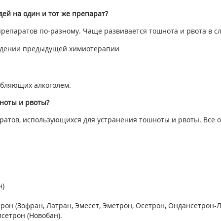
дей на один и тот же препарат?
репаратов по-разному. Чаще развивается тошнота и рвота в с
ведении предыдущей химиотерапии
ебляющих алкоголем.
ноты и рвоты?
ратов, использующихся для устранения тошноты и рвоты. Все
н)
рон (Зофран, Латран, Эмесет, Эметрон, Осетрон, Ондансетрон-
исетрон (Новобан).