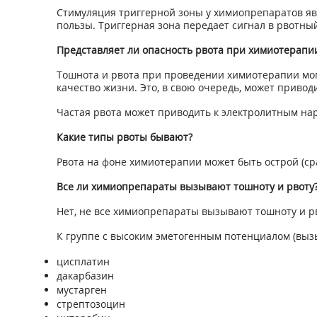
Стимуляция триггерной зоны у химиопрепаратов яв
пользы. Триггерная зона передает сигнал в рвотны
Представляет ли опасность рвота при химиотерапии,
Тошнота и рвота при проведении химиотерапии могу
качество жизни. Это, в свою очередь, может привод
Частая рвота может приводить к электролитным на
Какие типы рвоты бывают?
Рвота на фоне химиотерапии может быть острой (ср
Все ли химиопрепараты вызывают тошноту и рвоту
Нет, не все химиопрепараты вызывают тошноту и рв
К группе с высоким эметогенным потенциалом (вызы
цисплатин
дакарбазин
мустарген
стрептозоцин