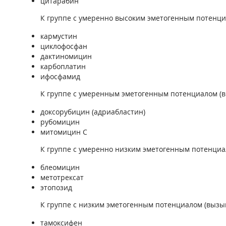
цитарабин
К группе с умеренно высоким эметогенным потенциа
кармустин
циклофосфан
дактиномицин
карбоплатин
ифосфамид
К группе с умеренным эметогенным потенциалом (вы
доксорубицин (адриабластин)
рубомицин
митомицин С
К группе с умеренно низким эметогенным потенциал
блеомицин
метотрексат
этопозид
К группе с низким эметогенным потенциалом (вызыв
тамоксифен