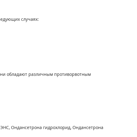
ледующих случаях:
 они обладают различным противорвотным
ЛЭНС, Ондансетрона гидрохлорид, Ондансетрона