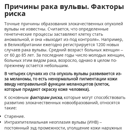
Причины рака вульвы. Факторы
риска
Точные причины образования злокачественных опухолей
вульвы не известны. Считается, что определенные
генетические процессы заставляют клетку стать
аномальной, и она «выходит из-под контроля». Например,
в Великобритании ежегодно регистрируется 1200 новых
случаев рака вульвы. Средний возраст больных женщин –
от 60 до 85 лет. За последние годы число молодых женщин,
больных этим видом рака, возросло, однако в целом по-
прежнему остается небольшим.
В четырех случаях из ста опухоль вульвы развивается из-
за меланомы, то есть ненормальной пигментации кожи
ввиду неправильной функции меланоцитов (клеток,
которые придают окраску коже человека).
К основным
факторам риска,
которые могут способствовать
развитию злокачественных новообразований, относятся
такие:
Старение.
Интраэпителиальная неоплазия вульвы (ИНВ) –
постоянный зуд промежности, утолщение кожи наружных