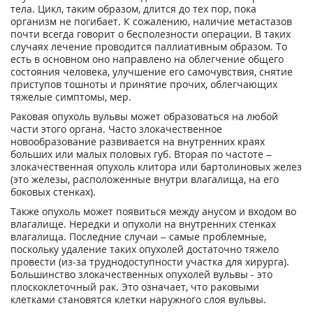
тела. Цикл, таким образом, длится до тех пор, пока
организм не погибает. К сожалению, наличие метастазов
почти всегда говорит о бесполезности операции. В таких
случаях лечение проводится паллиативным образом. То
есть в основном оно направлено на облегчение общего
состояния человека, улучшение его самочувствия, снятие
приступов тошноты и принятие прочих, облегчающих
тяжелые симптомы, мер.
Раковая опухоль вульвы может образоваться на любой
части этого органа. Часто злокачественное
новообразование развивается на внутренних краях
больших или малых половых губ. Вторая по частоте –
злокачественная опухоль клитора или бартолиновых желез
(это железы, расположенные внутри влагалища, на его
боковых стенках).
Также опухоль может появиться между анусом и входом во
влагалище. Нередки и опухоли на внутренних стенках
влагалища. Последние случаи – самые проблемные,
поскольку удаление таких опухолей достаточно тяжело
провести (из-за труднодоступности участка для хирурга).
Большинство злокачественных опухолей вульвы - это
плоскоклеточный рак. Это означает, что раковыми
клетками становятся клетки наружного слоя вульвы.