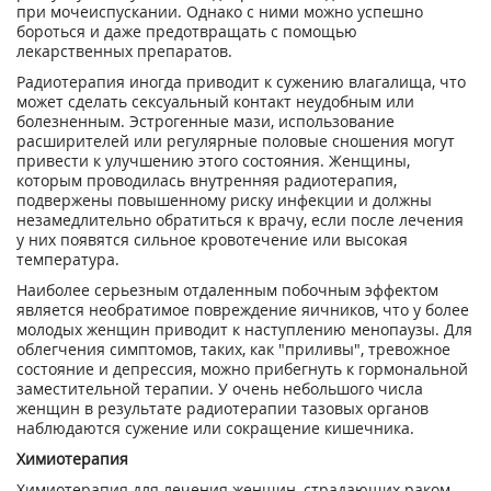
при мочеиспускании. Однако с ними можно успешно
бороться и даже предотвращать с помощью
лекарственных препаратов.
Радиотерапия иногда приводит к сужению влагалища, что
может сделать сексуальный контакт неудобным или
болезненным. Эстрогенные мази, использование
расширителей или регулярные половые сношения могут
привести к улучшению этого состояния. Женщины,
которым проводилась внутренняя радиотерапия,
подвержены повышенному риску инфекции и должны
незамедлительно обратиться к врачу, если после лечения
у них появятся сильное кровотечение или высокая
температура.
Наиболее серьезным отдаленным побочным эффектом
является необратимое повреждение яичников, что у более
молодых женщин приводит к наступлению менопаузы. Для
облегчения симптомов, таких, как "приливы", тревожное
состояние и депрессия, можно прибегнуть к гормональной
заместительной терапии. У очень небольшого числа
женщин в результате радиотерапии тазовых органов
наблюдаются сужение или сокращение кишечника.
Химиотерапия
Химиотерапия для лечения женщин, страдающих раком