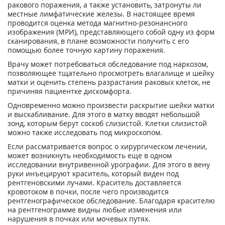
ракового поражения, а также установить, затронуты ли
местные лимфатические железы. В настоящее время
проводится оценка метода магнитно-резонансного
изображения (МРИ), представляющего собой одну из форм
сканирования, в плане возможности получить с его
помощью более точную картину поражения.
Врачу может потребоваться обследование под наркозом,
позволяющее тщательно просмотреть влагалище и шейку
матки и оценить степень разрастания раковых клеток, не
причиняя пациентке дискомфорта.
Одновременно можно произвести раскрытие шейки матки
и выскабливание. Для этого в матку вводят небольшой
зонд, которым берут соскоб слизистой. Клетки слизистой
можно также исследовать под микроскопом.
Если рассматривается вопрос о хирургическом лечении,
может возникнуть необходимость еще в одном
исследовании внутривенной урографии. Для этого в вену
руки инъецируют краситель, который виден под
рентгеновскими лучами. Краситель доставляется
кровотоком в почки, после чего производится
рентгенографическое обследование. Благодаря красителю
на рентгенограмме видны любые изменения или
нарушения в почках или мочевых путях.