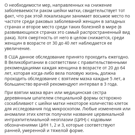
О необходимости мер, направленных на снижение
заболеваемости раком шейки матки, свидетельствует тот
факт, что рак этой локализации занимает восьмое место по
частоте среди раковых заболеваний женщин в западных
странах и второе место среди таких болезней в мире (в
развивающихся странах это самый распространенный вид
рака). Хотя смертность от него в целом снижается, среди
женщин в возрасте от 30 до 40 лет наблюдается ее
увеличение.
В США данное обследование принято проходить ежегодно.
В Великобритании в соответствии с правительственными
рекомендациями каждая женщина в возрасте от 20 до 64
лет, которая когда-либо вела половую жизнь, должна
проходить обследование с взятием мазка каждые 5 лет, а
большинство врачей рекомендуют интервал в 3 года.
При взятии мазка врач или медицинская сестра
деревянным шпателем специальной формы осторожно
соскабливают с шейки матки некоторое количество клеток
для исследования под микроскопом. Любые изменения или
аномалии этих клеток получили название цервикальной
интраэпителиальной неоплазии (ЦИН) с кодовыми
обозначениями ЦИН 1, 2 и 3, которые соответствуют
ранней, умеренной и тяжелой форме.