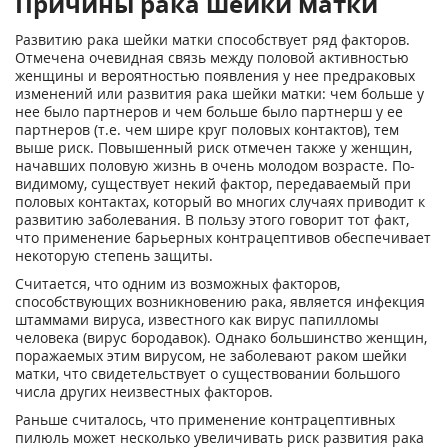
Причины рака шейки матки
Развитию рака шейки матки способствует ряд факторов.
Отмечена очевидная связь между половой активностью
женщины и вероятностью появления у нее предраковых
изменений или развития рака шейки матки: чем больше у
нее было партнеров и чем больше было партнерш у ее
партнеров (т.е. чем шире круг половых контактов), тем
выше риск. Повышенный риск отмечен также у женщин,
начавших половую жизнь в очень молодом возрасте. По-
видимому, существует некий фактор, передаваемый при
половых контактах, который во многих случаях приводит к
развитию заболевания. В пользу этого говорит тот факт,
что применение барьерных контрацептивов обеспечивает
некоторую степень защиты.
Считается, что одним из возможных факторов,
способствующих возникновению рака, является инфекция
штаммами вируса, известного как вирус папилломы
человека (вирус бородавок). Однако большинство женщин,
поражаемых этим вирусом, не заболевают раком шейки
матки, что свидетельствует о существовании большого
числа других неизвестных факторов.
Раньше считалось, что применение контрацептивных
пилюль может несколько увеличивать риск развития рака