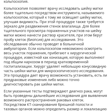
кольпоскопия.
Кольпоскопия позволяет врачу исследовать шейку матки
более тщательно посредством инструмента, называемого
кольпоскопом, который к тому же освещает шейку матки,
улучшая видимость. При этой процедуре также требуется
зеркало для раздвижения стенок влагалища. Для более
тщательного просмотра пораженных участков на шейку
матки можно нанести раствор красителя, при этом берут
пробу клеток (биопсия) для исследования. Это
обследование обычно проводят в больничной
амбулатории. Если кольпоскопом невозможно осмотреть
весь участок поражения, прибегают к хирургической
процедуре, известной как конизация, которую выполняют
под общим наркозом в период кратковременной
госпитализации. Хирург удаляет небольшую конусовидную
часть шейки матки для микроскопического исследования.
Эта процедура дает врачу возможность установить, есть ли
предраковые изменения либо можно точно
диагностировать рак шейки матки.
Если указанные тесты подтверждают диагноз рака, могут
быть проведены дальнейшие исследования для выявления
возможного распространения раковых клеток.
Посредством КТ-сканирования брюшной полости и
тазовых органов можно определить размер и локализацию