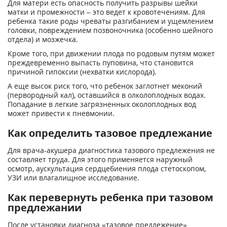
Для матери есть опасность получить разрывы шейки
матки и промежности – это ведет к кровотечениям. Для
ребенка такие роды чреваты разгибанием и ущемлением
головки, повреждением позвоночника (особенно шейного
отдела) и мозжечка.
Кроме того, при движении плода по родовым путям может
преждевременно выпасть пуповина, что становится
причиной гипоксии (нехватки кислорода).
А еще высок риск того, что ребенок заглотнет меконий
(первородный кал), оставшийся в олколоплодных водах.
Попадание в легкие загрязненных околоплодных вод
может привести к пневмонии.
Как определить тазовое предлежание
Для врача-акушера диагностика тазового предлежения не
составляет труда. Для этого применяется наружный
осмотр, аускультация сердцебиения плода стетоскопом,
УЗИ или влагалищное исследование.
Как перевернуть ребенка при тазовом
предлежании
После установки диагноза «тазовое предлежение»