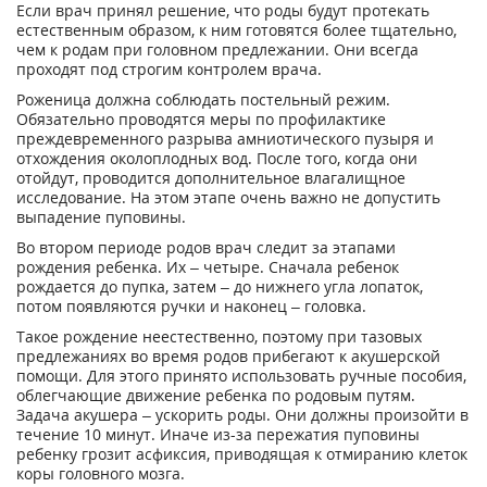
Если врач принял решение, что роды будут протекать
естественным образом, к ним готовятся более тщательно,
чем к родам при головном предлежании. Они всегда
проходят под строгим контролем врача.
Роженица должна соблюдать постельный режим.
Обязательно проводятся меры по профилактике
преждевременного разрыва амниотического пузыря и
отхождения околоплодных вод. После того, когда они
отойдут, проводится дополнительное влагалищное
исследование. На этом этапе очень важно не допустить
выпадение пуповины.
Во втором периоде родов врач следит за этапами
рождения ребенка. Их – четыре. Сначала ребенок
рождается до пупка, затем – до нижнего угла лопаток,
потом появляются ручки и наконец – головка.
Такое рождение неестественно, поэтому при тазовых
предлежаниях во время родов прибегают к акушерской
помощи. Для этого принято использовать ручные пособия,
облегчающие движение ребенка по родовым путям.
Задача акушера – ускорить роды. Они должны произойти в
течение 10 минут. Иначе из-за пережатия пуповины
ребенку грозит асфиксия, приводящая к отмиранию клеток
коры головного мозга.