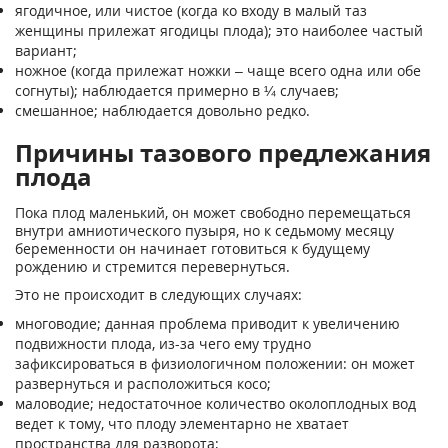
ягодичное, или чистое (когда ко входу в малый таз
женщины прилежат ягодицы плода); это наиболее частый
вариант;
ножное (когда прилежат ножки – чаще всего одна или обе
согнуты); наблюдается примерно в ¼ случаев;
смешанное; наблюдается довольно редко.
Причины тазового предлежания
плода
Пока плод маленький, он может свободно перемещаться
внутри амниотического пузыря, но к седьмому месяцу
беременности он начинает готовиться к будущему
рождению и стремится перевернуться.
Это не происходит в следующих случаях:
многоводие; данная проблема приводит к увеличению
подвижности плода, из-за чего ему трудно
зафиксироваться в физиологичном положении: он может
развернуться и расположиться косо;
маловодие; недостаточное количество околоплодных вод
ведет к тому, что плоду элементарно не хватает
пространства для разворота;