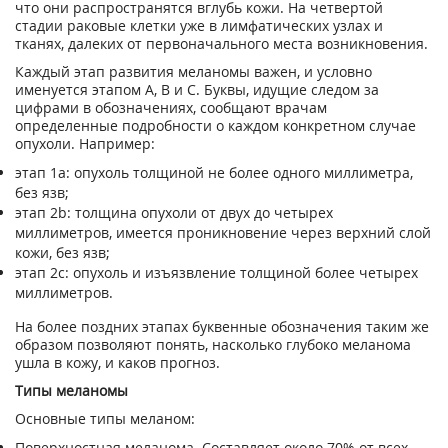
что они распространятся вглубь кожи. На четвертой
стадии раковые клетки уже в лимфатических узлах и
тканях, далеких от первоначального места возникновения.
Каждый этап развития меланомы важен, и условно
именуется этапом А, В и С. Буквы, идущие следом за
цифрами в обозначениях, сообщают врачам
определенные подробности о каждом конкретном случае
опухоли. Например:
этап 1a: опухоль толщиной не более одного миллиметра,
без язв;
этап 2b: толщина опухоли от двух до четырех
миллиметров, имеется проникновение через верхний слой
кожи, без язв;
этап 2с: опухоль и изъязвление толщиной более четырех
миллиметров.
На более поздних этапах буквенные обозначения таким же
образом позволяют понять, насколько глубоко меланома
ушла в кожу, и каков прогноз.
Типы меланомы
Основные типы меланом:
Поверхностная меланома. Составляет около 70% от всех