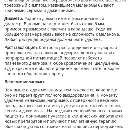
тревожный симптом. Развившиеся меланомы бывают
красными, серыми и даже синими.
Диаметр.
Родинка должна иметь фиксированный
диаметр. В норме размер может быть около 6 мм,
примерно размером с ластик на карандаше. Родинки
большего размера указывают на склонность к меланоме.
Любая растущая родинка должна быть удалена.
Рост (эволюция).
Контроль роста родинки и регулярная
проверка тела на наличие подозрительных участков с
неприродной пигментацией позволят избежать
плачевного диагноза. Любое кровотечение, шелушение,
зуд и краснота в области родинок должны стать поводом
срочного обращения к врачу.
Лечение меланомы
Чем выше стадия меланомы, тем тяжелее ее лечение, и
оно не гарантирует полного выздоровления. К моменту
удаления меланомы, например, с поверхности века или
плеча, раковые клетки могут уже достичь костей, печени,
легких и даже мозга. На поздних неоперабельных стадиях
пациенты принимают участие в клинических испытаниях
новых препаратов и получают паллиативную терапию,
облегчающую их состояние на оставшийся период жизни.