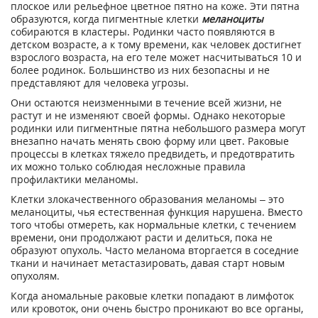
плоское или рельефное цветное пятно на коже. Эти пятна
образуются, когда пигментные клетки
меланоциты
собираются в кластеры. Родинки часто появляются в
детском возрасте, а к тому времени, как человек достигнет
взрослого возраста, на его теле может насчитываться 10 и
более родинок. Большинство из них безопасны и не
представляют для человека угрозы.
Они остаются неизменными в течение всей жизни, не
растут и не изменяют своей формы. Однако некоторые
родинки или пигментные пятна небольшого размера могут
внезапно начать менять свою форму или цвет. Раковые
процессы в клетках тяжело предвидеть, и предотвратить
их можно только соблюдая несложные правила
профилактики меланомы.
Клетки злокачественного образования меланомы – это
меланоциты, чья естественная функция нарушена. Вместо
того чтобы отмереть, как нормальные клетки, с течением
времени, они продолжают расти и делиться, пока не
образуют опухоль. Часто меланома вторгается в соседние
ткани и начинает метастазировать, давая старт новым
опухолям.
Когда аномальные раковые клетки попадают в лимфоток
или кровоток, они очень быстро проникают во все органы,