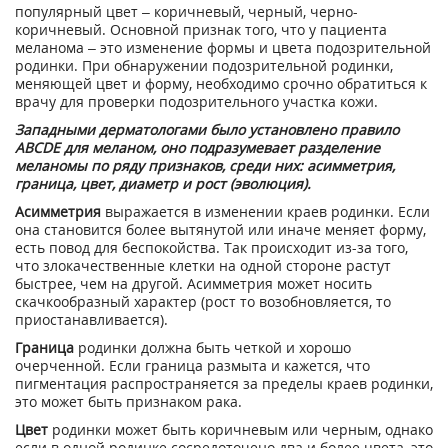
популярный цвет – коричневый, черный, черно-
коричневый. Основной признак того, что у пациента
меланома – это изменение формы и цвета подозрительной
родинки. При обнаружении подозрительной родинки,
меняющей цвет и форму, необходимо срочно обратиться к
врачу для проверки подозрительного участка кожи.
Западными дерматологами было установлено правило
ABCDE для меланом, оно подразумевает разделение
меланомы по ряду признаков, среди них: асимметрия,
граница, цвет, диаметр и рост (эволюция).
Асимметрия
выражается в изменении краев родинки. Если
она становится более вытянутой или иначе меняет форму,
есть повод для беспокойства. Так происходит из-за того,
что злокачественные клетки на одной стороне растут
быстрее, чем на другой. Асимметрия может носить
скачкообразный характер (рост то возобновляется, то
приостанавливается).
Граница
родинки должна быть четкой и хорошо
очерченной. Если граница размыта и кажется, что
пигментация распространяется за пределы краев родинки,
это может быть признаком рака.
Цвет
родинки может быть коричневым или черным, однако
если в одной родинке сосредоточено два и более цвета, это