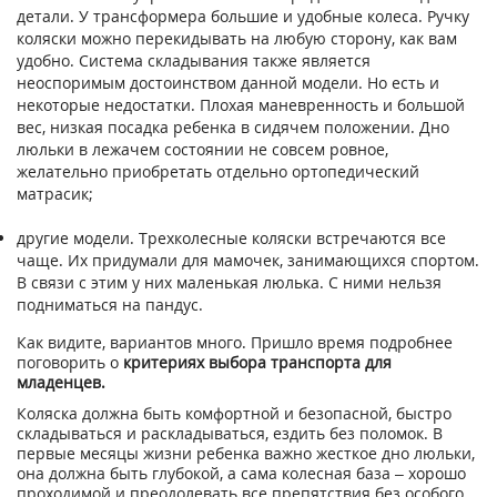
детали. У трансформера большие и удобные колеса. Ручку
коляски можно перекидывать на любую сторону, как вам
удобно. Система складывания также является
неоспоримым достоинством данной модели. Но есть и
некоторые недостатки. Плохая маневренность и большой
вес, низкая посадка ребенка в сидячем положении. Дно
люльки в лежачем состоянии не совсем ровное,
желательно приобретать отдельно ортопедический
матрасик;
другие модели. Трехколесные коляски встречаются все
чаще. Их придумали для мамочек, занимающихся спортом.
В связи с этим у них маленькая люлька. С ними нельзя
подниматься на пандус.
Как видите, вариантов много. Пришло время подробнее
поговорить о
критериях выбора транспорта для
младенцев.
Коляска должна быть комфортной и безопасной, быстро
складываться и раскладываться, ездить без поломок. В
первые месяцы жизни ребенка важно жесткое дно люльки,
она должна быть глубокой, а сама колесная база – хорошо
проходимой и преодолевать все препятствия без особого