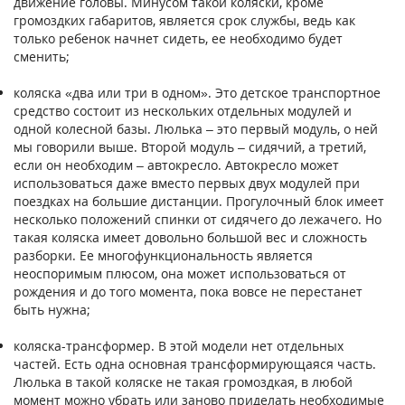
движение головы. Минусом такой коляски, кроме
громоздких габаритов, является срок службы, ведь как
только ребенок начнет сидеть, ее необходимо будет
сменить;
коляска «два или три в одном». Это детское транспортное
средство состоит из нескольких отдельных модулей и
одной колесной базы. Люлька – это первый модуль, о ней
мы говорили выше. Второй модуль – сидячий, а третий,
если он необходим – автокресло. Автокресло может
использоваться даже вместо первых двух модулей при
поездках на большие дистанции. Прогулочный блок имеет
несколько положений спинки от сидячего до лежачего. Но
такая коляска имеет довольно большой вес и сложность
разборки. Ее многофункциональность является
неоспоримым плюсом, она может использоваться от
рождения и до того момента, пока вовсе не перестанет
быть нужна;
коляска-трансформер. В этой модели нет отдельных
частей. Есть одна основная трансформирующаяся часть.
Люлька в такой коляске не такая громоздкая, в любой
момент можно убрать или заново приделать необходимые