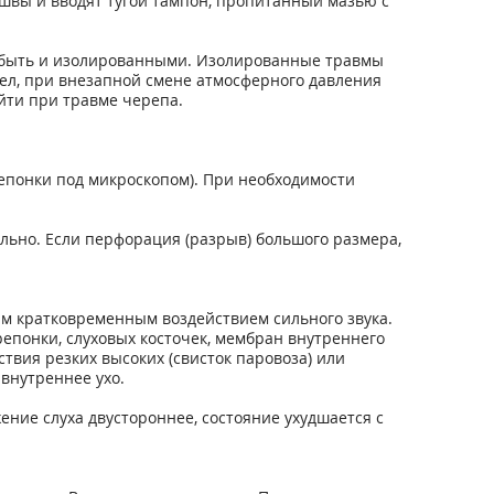
швы и вводят тугой тампон, пропитанный мазью с
ут быть и изолированными. Изолированные травмы
ел, при внезапной смене атмосферного давления
ойти при травме черепа.
репонки под микроскопом). При необходимости
ьно. Если перфорация (разрыв) большого размера,
ым кратковременным воздействием сильного звука.
епонки, слуховых косточек, мембран внутреннего
ствия резких высоких (свисток паровоза) или
внутреннее ухо.
ение слуха двустороннее, состояние ухудшается с