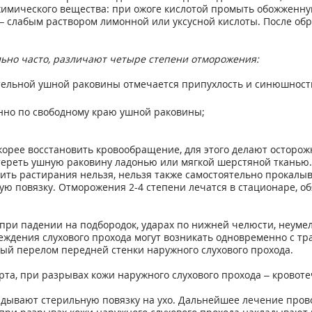
химического вещества: при ожоге кислотой промыть обожженну
– слабым раствором лимонной или уксусной кислоты. После обр
ьно часто, различают четыре степени отморожения:
тельной ушной раковины отмечается припухлость и синюшност
енно по свободному краю ушной раковины;
корее восстановить кровообращение, для этого делают осторо
реть ушную раковину ладонью или мягкой шерстяной тканью. П
ть растирания нельзя, нельзя также самостоятельно прокалы
ю повязку. Отморожения 2-4 степени лечатся в стационаре, о
при падении на подбородок, ударах по нижней челюсти, неуме
реждения слухового прохода могут возникать одновременно с 
ый перелом передней стенки наружного слухового прохода.
та, при разрывах кожи наружного слухового прохода – кровоте
дывают стерильную повязку на ухо. Дальнейшее лечение пров