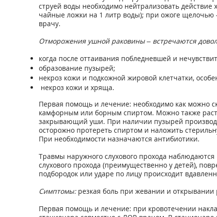
струей воды необходимо нейтрализовать действие 
чайные ложки на 1 литр воды); при ожоге щелочью 
врачу.
Отморожения ушной раковины – встречаются довол
когда после оттаивания побледневшей и нечувстви
образование пузырей;
некроз кожи и подкожной жировой клетчатки, особ
некроз кожи и хряща.
Первая помощь и лечение: необходимо как можно с
камфорным или борным спиртом. Можно также расте
закрывающий уши. При наличии пузырей производи
осторожно протереть спиртом и наложить стерильну
При необходимости назначаются антибиотики.
Травмы наружного слухового прохода наблюдаются 
слухового прохода (преимущественно у детей), пов
подбородок или ударе по лицу происходит вдавленн
Симптомы:
резкая боль при жевании и открывании р
Первая помощь и лечение: при кровотечении накла