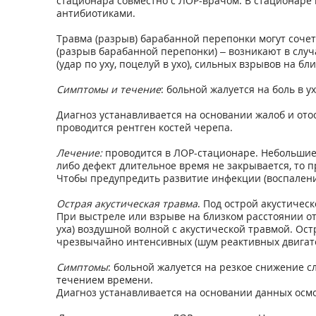
стационара совместно с ЛОР-врачом. В стационаре
антибиотиками.
Травма (разрыв) барабанной перепонки могут соче
(разрыв барабанной перепонки) – возникают в слу
(удар по уху, поцелуй в ухо), сильных взрывов на 
Симптомы и течение
: больной жалуется на боль в у
Диагноз устанавливается на основании жалоб и ото
проводится рентген костей черепа.
Лечение:
проводится в ЛОР-стационаре. Небольшие 
либо дефект длительное время не закрывается, то 
Чтобы предупредить развитие инфекции (воспалени
Острая акустическая травма
. Под острой акустиче
При выстреле или взрыве на близком расстоянии от
уха) воздушной волной с акустической травмой. Ост
чрезвычайно интенсивных (шум реактивных двигател
Симптомы
: больной жалуется на резкое снижение с
течением времени.
Диагноз устанавливается на основании данных осмо