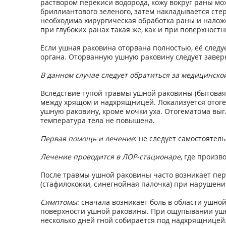
раствором перекиси водорода, кожу вокруг раны м
бриллиантового зеленого, затем накладывается сте
необходима хирургическая обработка раны и налож
при глубоких ранах такая же, как и при поверхностн
Если ушная раковина оторвана полностью, её следу
органа. Оторванную ушную раковину следует заверн
В данном случае следует обратиться за медицинск
Вследствие тупой травмы ушной раковины (бытовая 
между хрящом и надхрящницей. Локализуется отоге
ушную раковину, кроме мочки уха. Отогематома выг
температура тела не повышена.
Первая помощь и лечение
: не следует самостоятел
Лечение проводится в ЛОР-стационаре
, где произ
После травмы ушной раковины часто возникает пе
(стафилококки, синегнойная палочка) при нарушени
Симптомы
: сначала возникает боль в области ушн
поверхности ушной раковины. При ощупывании ушной
несколько дней гной собирается под надхрящницей.