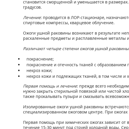
становится сморщенной и уменьшается в размерах.
градусов.
Лечение
: проводится в ЛОР-стационаре, назначаю
спиртовые компрессы, кварцевое облучение.
Ожоги ушной раковины возникают в результате непо
раскаленные предметы и расплавленные металлы и д
Различают четыре степени ожогов ушной раковины
покраснение;
покраснение и отечность тканей с образованием 
некроз кожи;
некроз кожи и подлежащих тканей, в том числе и 
Первая помощь и лечение
: прежде всего необходи
нужно закрыть стерильной повязкой или чистой хло
также прокалывать пузыри и смазывать всевозможн
Изолированные ожоги ушной раковины встречаются р
специализированном ожоговом центре. При ожогах 
Первая помощь при химических ожогах зависит от в
течение 15-30 минут под струей холодной воды. Сер