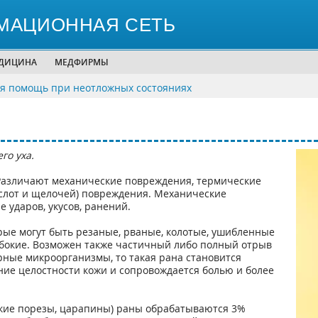
МАЦИОННАЯ СЕТЬ
ЕДИЦИНА
МЕДФИРМЫ
я помощь при неотложных состояниях
го уха.
Различают механические повреждения, термические
ислот и щелочей) повреждения. Механические
ударов, укусов, ранений.
ые могут быть резаные, рваные, колотые, ушибленные
убокие. Возможен также частичный либо полный отрыв
рные микроорганизмы, то такая рана становится
ие целостности кожи и сопровождается болью и более
кие порезы, царапины) раны обрабатываются 3%