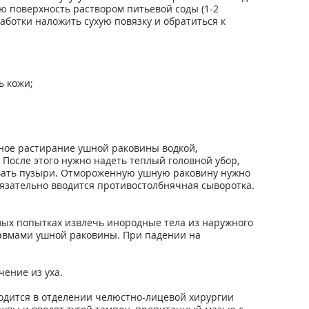
ю поверхность раствором питьевой соды (1-2
аботки наложить сухую повязку и обратиться к
ь кожи;
жное растирание ушной раковины водкой,
осле этого нужно надеть теплый головной убор,
вать пузыри. Отмороженную ушную раковину нужно
бязательно вводится противостолбнячная сыворотка.
лых попытках извлечь инородные тела из наружного
травмами ушной раковины. При падении на
чение из уха.
одится в отделении челюстно-лицевой хирургии