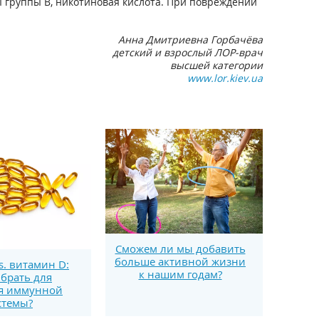
группы В, никотиновая кислота. При повреждении
Анна Дмитриевна Горбачёва
детский и взрослый ЛОР-врач
высшей категории
www.lor.kiev.ua
Сможем ли мы добавить
больше активной жизни
s. витамин D:
к нашим годам?
брать для
я иммунной
стемы?