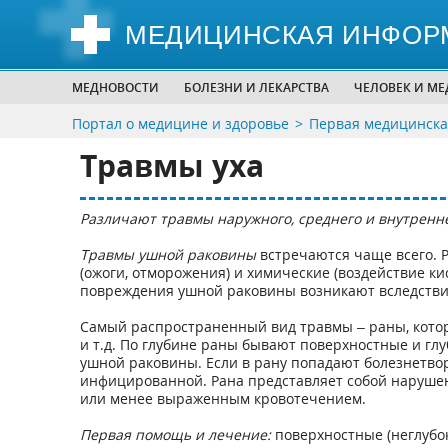
МЕДИЦИНСКАЯ ИНФОР
МЕДНОВОСТИ
БОЛЕЗНИ И ЛЕКАРСТВА
ЧЕЛОВЕК И М
Портал о медицине и здоровье
Первая медицинска
Травмы уха
Различают травмы наружного, среднего и внутренне
Травмы ушной раковины
встречаются чаще всего. 
(ожоги, отморожения) и химические (воздействие к
повреждения ушной раковины возникают вследствие 
Самый распространенный вид травмы – раны, котор
и т.д. По глубине раны бывают поверхностные и гл
ушной раковины. Если в рану попадают болезнетво
инфицированной. Рана представляет собой нарушен
или менее выраженным кровотечением.
Первая помощь и лечение:
поверхностные (неглубо