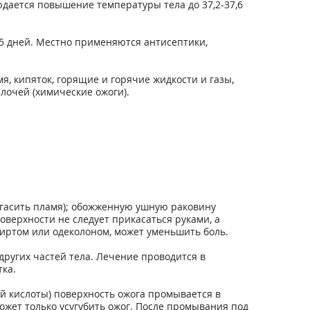
дается повышение температуры тела до 37,2-37,6
5 дней. Местно применяются антисептики,
, кипяток, горящие и горячие жидкости и газы,
лочей (химические ожоги).
огасить пламя); обожженную ушную раковину
верхности не следует прикасаться руками, а
иртом или одеколоном, может уменьшить боль.
ругих частей тела. Лечение проводится в
ка.
й кислоты) поверхность ожога промывается в
ожет только усугубить ожог. После промывания под