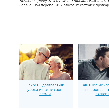
Лечение проводится в ЛОР-стационаре.
Назначаютс
барабанной перепонки и слуховых косточек провод
Секреты долголетия:
Влияние микро
уроки из синих зон
на здоровье: ч
Земли
экспер