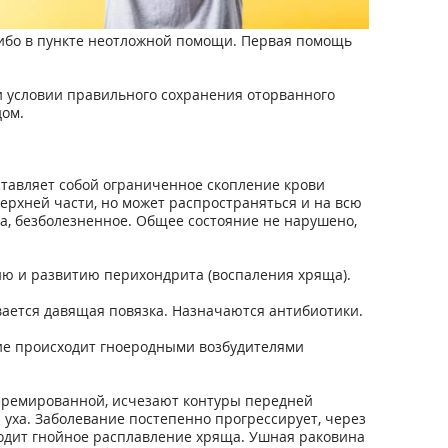
либо в пункте неотложной помощи. Первая помощь
ри условии правильного сохранения оторванного
дом.
ставляет собой ограниченное скопление крови
рхней части, но может распространяться и на всю
а, безболезненное. Общее состояние не нарушено,
нию и развитию перихондрита (воспаления хряща).
вается давящая повязка. Назначаются антибиотики.
ие происходит гноеродными возбудителями
иперемированной, исчезают контуры передней
уха. Заболевание постепенно прогрессирует, через
ходит гнойное расплавление хряща. Ушная раковина