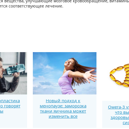
я вещества, улучшающие мозговое кровообращение, витамины 
ится соответствующее лечение.
пластика
Новый подход к
то говорят
менопаузе: заморозка
Омега-3 v
ты
ткани яичника может
что вы
изменить все
здоровь
си