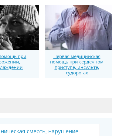
помощь при
Первая медицинская
рожении,
помощь при сердечном
хлаждении
приступе, инсульте,
судорогах
иническая смерть, нарушение