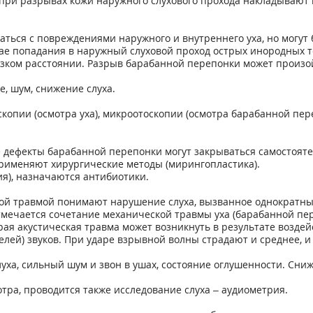
 при разрывах кожи наружного слухового прохода накладывают 
таться с повреждениями наружного и внутреннего уха, но мог
чае попадания в наружный слуховой проход острых инородных т
близком расстоянии. Разрыв барабанной перепонки может произ
хе, шум, снижение слуха.
скопии (осмотра уха), микроотоскопии (осмотра барабанной пе
дефекты барабанной перепонки могут закрываться самостоятел
применяют хирургические методы (мирингопластика).
я), назначаются антибиотики.
ской травмой понимают нарушение слуха, вызванное однократн
мечается сочетание механической травмы уха (барабанной пер
рая акустическая травма может возникнуть в результате воздей
ей) звуков. При ударе взрывной волны страдают и среднее, и 
луха, сильный шум и звон в ушах, состояние оглушенности. Сниж
тра, проводится также исследование слуха – аудиометрия.