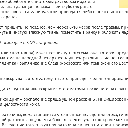
ожно обработать спиртовым раствором йода или
рильная давящая повязка. При глубоких ранах
ение швов, эти манипуляции проводятся либо в поликлинике, 
ых ранах.
ет пришить не позднее, чем через 8-10 часов после травмы, п
уть в чистую влажную ткань, поместить в банку и обложить ль
ой помощью в ЛОР-стационар.
или спортивная) может возникнуть отогематома, которая пред
матома на передней поверхности ушной раковины, чаще в ее ве
лядит как выпячивание бледно-розового или темно-синего цвет
ьно вскрывать отогематому, т.к. это приведет к ее инфицирова
водится пункция или вскрытие отогематомы, после чего наклады
рихондрит – воспаление хряща ушной раковины. Инфицирован
и целостности кожи.
ой раковины, кожа становится утолщенной вследствие отека, г
 раковины ощущается боль во всех ее участках, кроме мочки 
 Вследствие того, что ушная раковина лишена питания, проис