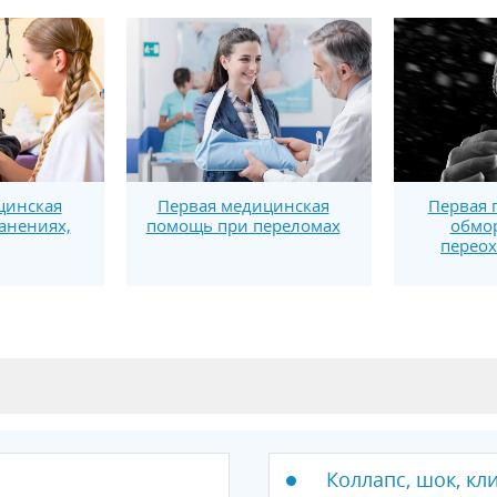
цинская
Первая медицинская
Первая 
анениях,
помощь при переломах
обмо
перео
Коллапс, шок, кл