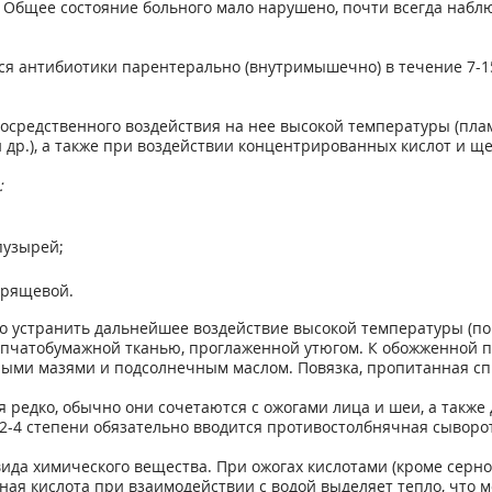
 Общее состояние больного мало нарушено, почти всегда наблю
тся антибиотики парентерально (внутримышечно) в течение 7-1
средственного воздействия на нее высокой температуры (пламя
р.), а также при воздействии концентрированных кислот и ще
:
пузырей;
хрящевой.
мо устранить дальнейшее воздействие высокой температуры (п
пчатобумажной тканью, проглаженной утюгом. К обожженной по
ыми мазями и подсолнечным маслом. Повязка, пропитанная сп
едко, обычно они сочетаются с ожогами лица и шеи, а также д
2-4 степени обязательно вводится противостолбнячная сыворот
ида химического вещества. При ожогах кислотами (кроме серно
ная кислота при взаимодействии с водой выделяет тепло, что м