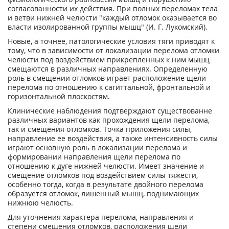
согласованности их действия. При полных переломах тела
и ветви нижней челюсти "каждый отломок оказывается во
власти изолированной группы мышц" (И. Г. Лукомский).
Новые, а точнее, патологические условия тяги приводят к
тому, что в зависимости от локализации перелома отломки
челюсти под воздействием прикрепленных к ним мышц
смещаются в различных направлениях. Определенную
роль в смещении отломков играет расположение щели
перелома по отношению к сагиттальной, фронтальной и
горизонтальной плоскостям.
Клинические наблюдения подтверждают существованне
различных вариантов как прохождения щели перелома,
так и смещения отломков. Точка приложения силы,
направление ее воздействия, а также интенсивность силы
играют основную роль в локализации перелома и
формировании направления щели перелома по
отношению к дуге нижней челюсти. Имеет значение и
смещение отломков под воздействием силы тяжести,
особенно тогда, когда в результате двойного перелома
образуется отломок, лишенный мышц, поднимающих
нижнюю челюсть.
Для уточнения характера перелома, направления и
степени смещения отломков, расположения щели