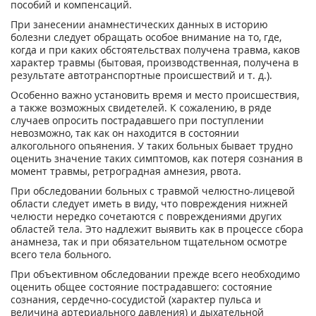
пособий и компенсаций.
При занесении анамнестических данных в историю
болезни следует обращать особое внимание на то, где,
когда и при каких обстоятельствах получена травма, каков
характер травмы (бытовая, производственная, получена в
результате автотранспортные происшествий и т. д.).
Особенно важно установить время и место происшествия,
а также возможных свидетелей. К сожалению, в ряде
случаев опросить пострадавшего при поступлении
невозможно, так как он находится в состоянии
алкогольного опьянения. У таких больных бывает трудно
оценить значение таких симптомов, как потеря сознания в
момент травмы, ретроградная амнезия, рвота.
При обследовании больных с травмой челюстно-лицевой
области следует иметь в виду, что повреждения нижней
челюсти нередко сочетаются с повреждениями других
областей тела. Это надлежит выявить как в процессе сбора
анамнеза, так и при обязательном тщательном осмотре
всего тела больного.
При объективном обследовании прежде всего необходимо
оценить общее состояние пострадавшего: состояние
сознания, сердечно-сосудистой (характер пульса и
величина артериального давления) и дыхательной