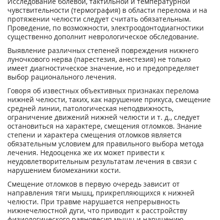
Исследование болевой, тактильной и температурной
чувствительности (термография) в области перелома и на
протяжении челюсти следует считать обязательным.
Проведение, по возможности, электроодонтодиагностики
существенно дополнит неврологическое обследование.
Выявление различных степеней повреждения нижнего
луночкового нерва (парестезия, анестезия) не только
имеет диагностическое значение, но и предопределяет
выбор рационального лечения.
Говоря об известных объективных признаках перелома
нижней челюсти, таких, как нарушение прикуса, смещение
средней линии, патологическая неподвижность,
ограничение движений нижней челюсти и т. д., следует
остановиться на характере, смещения отломков. Знание
степени и характера смещения отломков является
обязательным условием для правильного выбора метода
лечения. Недооценка же их может привести к
неудовлетворительным результатам лечения в связи с
нарушением биомеханики кости.
Смещение отломков в первую очередь зависит от
направления тяги мышц, прикрепляющихся к нижней
челюсти. При травме нарушается непрерывность
нижнечелюстной дуги, что приводит к расстройству
физиологического равновесия мышц и нарушению