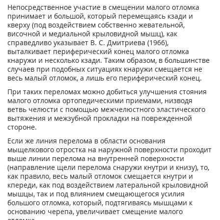
Непосредственное участие в смещении малого отломка
принимает и большой, который перемещаясь кзади и
кверху (под воздействием собственно жевательной,
височной и медиальной крыловидной мышц), как
справедливо указывает В. С. Дмитриева (1966),
выталкивает периферический конец малого отломка
кнаружи и несколько кзади. Таким образом, в большинстве
случаев при подобных ситуациях кнаружи смещается не
весь малый отломок, а лишь его периферический конец.
При таких переломах можно добиться улучшения стояния
малого отломка ортопедическими приемами, низводя
ветвь челюсти с помощью межчелюстного эластического
вытяжения и межзубной прокладки на поврежденной
стороне.
Если же линия перелома в области основания
мыщелкового отростка на наружной поверхности проходит
выше линии перелома на внутренней поверхности
(направление щели перелома снаружи кнутри и книзу), то,
как правило, весь малый отломок смещается кнутри и
кпереди, как под воздействием латеральной крыловидной
мышцы, так и под влиянием смещающегося усилия
большого отломка, который, подтягиваясь мышцами к
основанию черепа, увеличивает смещение малого