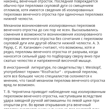
наконец, венечный отросток. Последний повреждается
обычно при переломах скуловой дуги со смещением
отломков, хотя имеются сведения об изолированных
переломах венечного отростка при одиночных переломах
нижней челюсти.
Механизм возникновения изолированных переломов
венечного отростка до сих пор не ясен. Высказывались
сомнения в возможности возникновения изолированного
перелома венечного отростка без сочетания с переломом
скуловой дуги или другой области нижней челюсти. А. Э.
Рауэр, С. И. Каганович считают, что возможны, хотя и
редко, переломы венечного отростка от разрыва, когда
наносится сильный удар по подбородку сверху вниз при
сжатых челюстях и напряженной височной мышце.
В иностранной литературе, по свидетельству I. Weiskopf,
употребляют термин "Rissfractur" - отрывной перелом,
хотя все большее число специалистов склоняются к
мнению, что такой механизм перелома венечного отростка
вряд ли возможен.
Т. В. Чернятина приводит наблюдение над изолированным
переломом венечного отростка, наступившим вследствие
удара заводной ручкой автомашины по левой щеке при
открытом рте. Во время открывания рта венечный