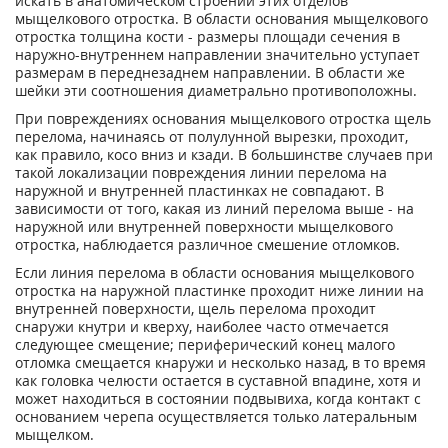
искать в анатомическом строении этих отделов
мыщелкового отростка. В области основания мыщелкового
отростка толщина кости - размеры площади сечения в
наружно-внутреннем направлении значительно уступает
размерам в переднезаднем направлении. В области же
шейки эти соотношения диаметрально противоположны.
При повреждениях основания мыщелкового отростка щель
перелома, начинаясь от полулунной вырезки, проходит,
как правило, косо вниз и кзади. В большинстве случаев при
такой локализации повреждения линии перелома на
наружной и внутренней пластинках не совпадают. В
зависимости от того, какая из линий перелома выше - на
наружной или внутренней поверхности мыщелкового
отростка, наблюдается различное смешение отломков.
Если линия перелома в области основания мыщелкового
отростка на наружной пластинке проходит ниже линии на
внутренней поверхности, щель перелома проходит
снаружи кнутри и кверху, наиболее часто отмечается
следующее смещение; периферический конец малого
отломка смещается кнаружи и несколько назад, в то время
как головка челюсти остается в суставной впадине, хотя и
может находиться в состоянии подвывиха, когда контакт с
основанием черепа осуществляется только латеральным
мыщелком.