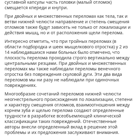
суставной капсулы часть головки (малый отломок)
смещается кпереди и кнутри.
При двойных и множественных переломах как тела, так и
ветви нижней челюсти направление и степень смещения
отломков также будут зависеть не только от локализации и
действия мышц, но и от расположения щели перелома.
Интересно отметить, что при тройных переломах (в
области подбородка и шеек мыщелкового отростка) у 2 из
14 наблюдавшихся нами больных было отмечено, что
плоскость перелома проходила строго вертикально между
центральными резцами. При двойных и множественных
переломах мы также наблюдали переломы венечного
отростка без повреждения скуловой дуги. Эти два вида
переломов мы ни разу не наблюдали при одиночных
повреждениях.
Многообразие сочетаний переломов нижней челюсти
неогнестрельного происхождения по локализации, степени
и характеру смещения отломков, взаимоотношения между
корнем зуба и щелью перелома создают определенные
трудности в разработке всеобъемлющей клинической
классификации таких повреждений. Отечественные
авторы внесли определенный вклад в решение этой
проблемы и их предложения заслуживают внимания.