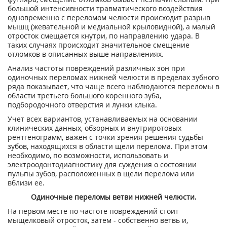
большой интенсивности травматического воздействия
одновременно с переломом челюсти происходит разрыв
мышц (жевательной и медиальной крыловидной), а малый
отросток смещается кнутри, по направлению удара. В
таких случаях происходит значительное смещение
отломков в описанных выше направлениях.
Анализ частоты повреждений различных зон при
одиночных переломах нижней челюсти в пределах зубного
ряда показывает, что чаще всего наблюдаются переломы в
области третьего большого коренного зуба,
подбородочного отверстия и лунки клыка.
Учет всех вариантов, устанавливаемых на основании
клинических данных, обзорных и внутриротовых
рентгенограмм, важен с точки зрения решения судьбы
зубов, находящихся в области щели перелома. При этом
необходимо, по возможности, использовать и
электроодонтодиагностику для суждения о состоянии
пульпы зубов, расположенных в щели перелома или
вблизи ее.
Одиночные переломы ветви нижней челюсти.
На первом месте по частоте повреждений стоит
мыщелковый отросток, затем - собственно ветвь и,