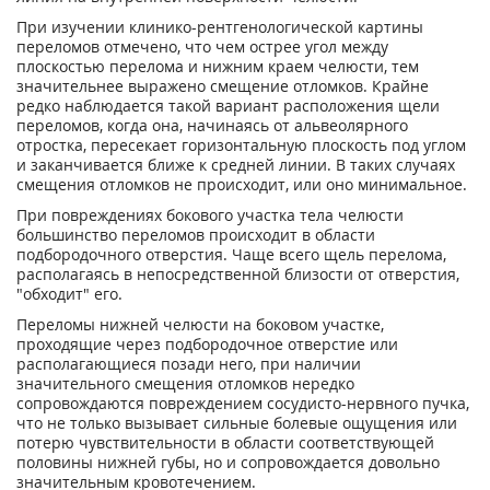
При изучении клинико-рентгенологической картины
переломов отмечено, что чем острее угол между
плоскостью перелома и нижним краем челюсти, тем
значительнее выражено смещение отломков. Крайне
редко наблюдается такой вариант расположения щели
переломов, когда она, начинаясь от альвеолярного
отростка, пересекает горизонтальную плоскость под углом
и заканчивается ближе к средней линии. В таких случаях
смещения отломков не происходит, или оно минимальное.
При повреждениях бокового участка тела челюсти
большинство переломов происходит в области
подбородочного отверстия. Чаще всего щель перелома,
располагаясь в непосредственной близости от отверстия,
"обходит" его.
Переломы нижней челюсти на боковом участке,
проходящие через подбородочное отверстие или
располагающиеся позади него, при наличии
значительного смещения отломков нередко
сопровождаются повреждением сосудисто-нервного пучка,
что не только вызывает сильные болевые ощущения или
потерю чувствительности в области соответствующей
половины нижней губы, но и сопровождается довольно
значительным кровотечением.