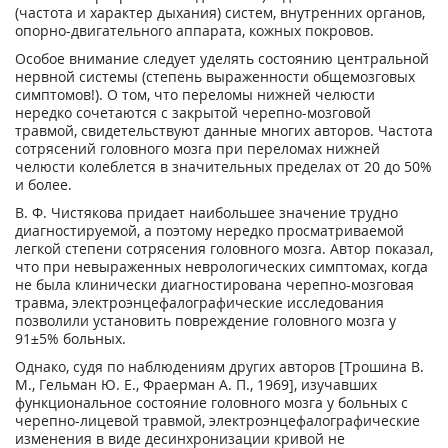
(частота и характер дыхания) систем, внутренних органов,
опорно-двигательного аппарата, кожных покровов.
Особое внимание следует уделять состоянию центральной
нервной системы (степень выраженности общемозговых
симптомов!). О том, что переломы нижней челюсти
нередко сочетаются с закрытой черепно-мозговой
травмой, свидетельствуют данные многих авторов. Частота
сотрясений головного мозга при переломах нижней
челюсти колеблется в значительных пределах от 20 до 50%
и более.
В. Ф. Чистякова придает наибольшее значение трудно
диагностируемой, а поэтому нередко просматриваемой
легкой степени сотрясения головного мозга. Автор показал,
что при невыраженных неврологических симптомах, когда
не была клинически диагностирована черепно-мозговая
травма, электроэнцефалографические исследования
позволили установить повреждение головного мозга у
91±5% больных.
Однако, судя по наблюдениям других авторов [Трошина В.
М., Гельман Ю. Е., Фраерман А. П., 1969], изучавших
функциональное состояние головного мозга у больных с
черепно-лицевой травмой, электроэнцефалографические
изменения в виде десинхронизации кривой не