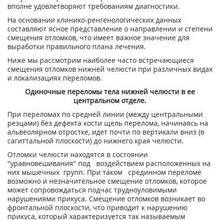
вполне удовлетворяют требованиям диагностики.
На основании клинико-ренгенологических данных
составляют ясное представление о направлении и степени
смещения отломков, что имеет важное значение для
выработки правильного плана лечения.
Ниже мы рассмотрим наиболее часто встречающиеся
смещения отломков нижней челюсти при различных видах
и локализациях переломов.
Одиночные переломы тела нижней челюсти в ее
центральном отделе.
При переломах по средней линии (между центральными
резцами) без дефекта кости щель перелома, начинаясь на
альвеолярном отростке, идет почти по вертикали вниз (в
сагиттальной плоскости) до нижнего края челюсти.
Отломки челюсти находятся в состоянии
"уравновешивания" под воздействием расположенных на
них мышечных групп. При таком срединном переломе
возможно и незначительное смещение отломков, которое
может сопровождаться подчас трудноуловимыми
нарушениями прикуса. Смещение отломков возникает во
фронтальной плоскости, что приводит к нарушению
прикуса, который характеризуется так называемым