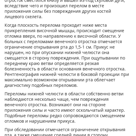
отросток сместился книзу и вышел из-под скуловой дуги,
вследствие чего и произошел перелом в месте
приложения силы без повреждения других костей
лицевого скелета.
Когда плоскость перелома проходит ниже места
прикрепления височной мышцы, происходит смещение
отломка вверх, по направлению к височной области. У
больных с переломами венечного отростка отмечается
ограничение открывания рта до 1,5-1 см. Прикус не
нарушен, но при опускании нижней челюсти она
смещается в сторону повреждения. При ощупывании по
переднему краю ветви определяется резкая
болезненность в области основания венечного отростка.
Рентгенография нижней челюсти в боковой проекции при
максимально возможном открывании рта облегчает
диагностику подобных переломов.
Переломы нижней челюсти в области собственно ветви
наблюдаются несколько чаще, чем повреждения
венечного отростка. Возникают они на стороне
приложения силы и часто имеют оскольчатый характер.
Подобные переломы редко сопровождаются смещением
отломков и нарушением прикуса.
При обследовании отмечается ограничение открывания
рта, а также смещение средней линии в сторону