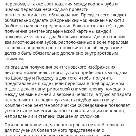
перелома, а также соотношения между корнем зуба и
щелью перелома необходимо провести
рентгенологическое обследование. Прежде всего следует
обязательно сделать обзорный снимок нижней челюсти
(лобно-назальное предлежание больного к касете), а для
получения рентгенографической картины каждой
половины челюсти - два боковых снимка. Для уточнения
взаимоотношения зубов, расположенных в зоне перелома,
со щелью перелома рентгенологическое обследование
должно быть обязательно дополнено внутриротовым
снимком.
Иногда для получения рентгеновского изображения
височно-нижнечелюстного сустава прибегают к укладкам
по Шюллеру и Пордесу, а для того, чтобы получить
представление о ходе щели перелома в подбородочном
отделе, делают внутриротовой снимок: пленку помещают
между зубами нижней и верхней челюсти, а тубус аппарата
направляют на срединную часть подбородка снизу.
Комплексное рентгенологическое обследование позволяет
уточнить клинические данные о локализации перелома,
направлении и степени смещения отломков.
При переломах мыщелкового отростка нижней челюсти
для получения более точного представления о
направлении и степени смещения малого отломка