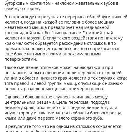
бугорковым контактом - наклоном жевательных зубов в
язычную сторону.
Это происходит в результате перерыва общей дуги нижней
челюсти, когда на каждой ее половине более мощная
жевательная мышца превалирует над медиальной
крыловидной и как бы "выворачивает" нижний край
челюсти кнаружи. В силу такого воздействия по нижнему
краю челюсти образуется расхождение отломков, в то
время как коронки центральных резцов соприкасаются
еще более интимно своими апроксимальными
поверхностями.
Такое смещение отломков может наблюдаться и при
незначительном отклонении щели перелома от средней
линии в области нижнего края челюсти в тех случаях, когда
тяга правой и левой группы мышц, опускающих нижнюю
челюсть, разделенных щелью, примерно равна.
Однако, в большинстве случаев, начинаясь между
центральными резцами, щель перелома, подходя к
нижнему краю, отклоняется от средней линии в ту или
иную сторону и заканчивается в области бокового резца,
клыка или даже первого малого коренного зуба.
В результате того что на одном из отломков сохраняется
прикрепление большинства мышечных волокон,