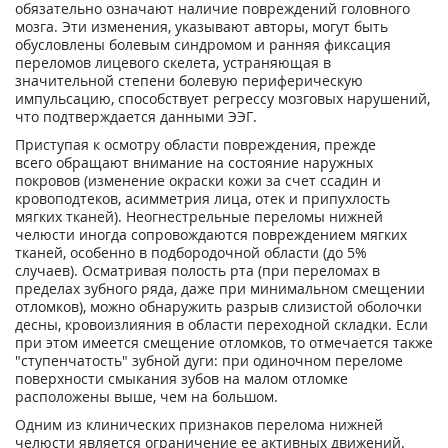
обязательно означают наличие повреждений головного
мозга. Эти изменения, указывают авторы, могут быть
обусловлены болевым синдромом и ранняя фиксация
переломов лицевого скелета, устраняющая в
значительной степени болевую периферическую
импульсацию, способствует регрессу мозговых нарушений,
что подтверждается данными ЭЭГ.
Приступая к осмотру области повреждения, прежде
всего обращают внимание на состояние наружных
покровов (изменение окраски кожи за счет ссадин и
кровоподтеков, асимметрия лица, отек и припухлость
мягких тканей). Неогнестрельные переломы нижней
челюсти иногда сопровождаются повреждением мягких
тканей, особенно в подбородочной области (до 5%
случаев). Осматривая полость рта (при переломах в
пределах зубного ряда, даже при минимальном смещении
отломков), можно обнаружить разрыв слизистой оболочки
десны, кровоизлияния в области переходной складки. Если
при этом имеется смещение отломков, то отмечается также
"ступенчатость" зубной дуги: при одиночном переломе
поверхности смыкания зубов на малом отломке
расположены выше, чем на большом.
Одним из клинических признаков перелома нижней
челюсти является ограничение ее активных движений.