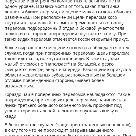
наружной и внутренней компактных пластинках не на
одном уровне. В зависимости от того, какая пластинка
ломается ближе кпереди, смещение малого отломка бывает
различным. При расположении щели перелома косо
кнутри и кзади малый отломок перемещается в сторону
перелома, подбородочный отдел и боковой участок тела
челюсти на стороне повреждения опускаются книзу. При
таких видах перелома отмечается косой открытый прикус.
Более выраженное смещение отломков наблюдается в тех
случаях, когда при поперечных переломах щель перелома
также идет косо, но кнутри и кпереди. В таких случаях
малый отломок не "наползает" на большой, а резко
смещается внутрь, вверх и кпереди. Разобщение прикуса в
области жевательных зубов, расположенных на большом
отломке поврежденной стороны, бывает более
выраженным.
Гораздо чаше поперечных переломов наблюдаются такие
повреждения, при которых щель перелома, начинаясь от
лунки третьего большого коренного зуба, проходит под
углом к горизонтальной плоскости, опускаясь книзу и
кзади.
В большинстве случаев (чаще при отраженных переломах),
в силу того что не происходит разрыва мышечного
футляра, смещение отломков бывает незначительным. При