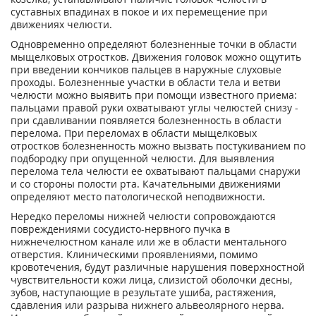
суставных впадинах в покое и их перемещение при
движениях челюсти.
Одновременно определяют болезненные точки в области
мыщелковых отростков. Движения головок можно ощутить
при введении кончиков пальцев в наружные слуховые
проходы. Болезненные участки в области тела и ветви
челюсти можно выявить при помощи известного приема:
пальцами правой руки охватывают углы челюстей снизу -
при сдавливании появляется болезненность в области
перелома. При переломах в области мыщелковых
отростков болезненность можно вызвать постукиванием по
подбородку при опущенной челюсти. Для выявления
перелома тела челюсти ее охватывают пальцами снаружи
и со стороны полости рта. Качательными движениями
определяют место патологической неподвижности.
Нередко переломы нижней челюсти сопровождаются
повреждениями сосудисто-нервного пучка в
нижнечелюстном канале или же в области ментального
отверстия. Клиническими проявлениями, помимо
кровотечения, будут различные нарушения поверхностной
чувствительности кожи лица, слизистой оболочки десны,
зубов, наступающие в результате ушиба, растяжения,
сдавления или разрыва нижнего альвеолярного нерва.