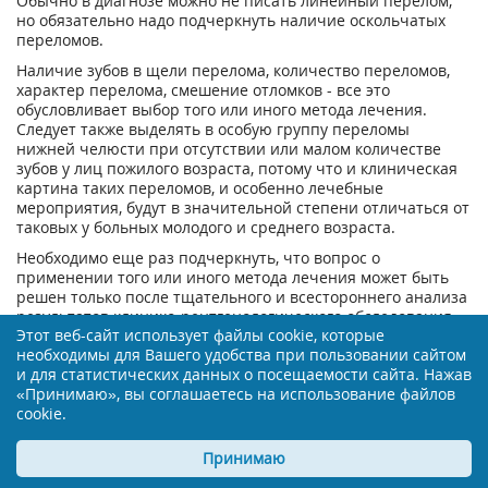
Обычно в диагнозе можно не писать линейный перелом,
но обязательно надо подчеркнуть наличие оскольчатых
переломов.
Наличие зубов в щели перелома, количество переломов,
характер перелома, смешение отломков - все это
обусловливает выбор того или иного метода лечения.
Следует также выделять в особую группу переломы
нижней челюсти при отсутствии или малом количестве
зубов у лиц пожилого возраста, потому что и клиническая
картина таких переломов, и особенно лечебные
мероприятия, будут в значительной степени отличаться от
таковых у больных молодого и среднего возраста.
Необходимо еще раз подчеркнуть, что вопрос о
применении того или иного метода лечения может быть
решен только после тщательного и всестороннего анализа
результатов клинико-рентгенологического обследования
Этот веб-сайт использует файлы cookie, которые
больного, с учетом имеющихся возможностей медицинской
необходимы для Вашего удобства при пользовании сайтом
службы.
и для статистических данных о посещаемости сайта. Нажав
Выбор способа закрепления отломков зависит от общего
«Принимаю», вы соглашаетесь на использование файлов
состояния пострадавшего, его возраста, сопутствующих
cookie.
заболеваний или повреждений; локализации и количества
переломов, расположения щели перелома, степени и
Принимаю
направления смещения отломков, взаимоотношения зуба
и щели перелома, состояния зуба, находящегося в зоне