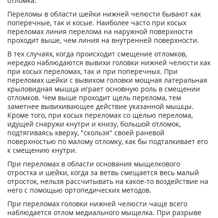
отломка.
Переломы в области шейки нижней челюсти бывают как
поперечные, так и косые. Наиболее часто при косых
переломах линия перелома на наружной поверхности
проходит выше, чем линия на внутренней поверхности.
В тех случаях, когда происходит смещение отломков,
нередко наблюдаются вывихи головки нижней челюсти как
при косых переломах, так и при поперечных. При
переломах шейки с вывихом головки мощная латеральная
крыловидная мышца играет основную роль в смещении
отломков. Чем выше проходит щель перелома, тем
заметнее вывихивающее действие указанной мышцы.
Кроме того, при косых переломах со щелью перелома,
идущей снаружи кнутри и книзу, большой отломок,
подтягиваясь кверху, "скользя" своей раневой
поверхностью по малому отломку, как бы подталкивает его
к смещению кнутри.
При переломах в области основания мыщелкового
отростка и шейки, когда за ветвь смещается весь малый
отросток, нельзя рассчитывать на какое-то воздействие на
него с помощью ортопедических методов.
При переломах головки нижней челюсти чаще всего
наблюдается отлом медиального мыщелка. При разрыве