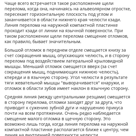
Чаще всего встречается такое расположение щели
перелома, когда она, начинаясь на альвеолярном отростке,
пересекает горизонтальную плоскость под углом и
заканчивается в области нижнего края челюсти кзади.
Линия перелома на наружной компактной пластинке
проходит кзади от линии на язычной поверхности. При
таком расположении щели перелома смещение отломков,
как правило, бывает значительным.
Большой отломок в переднем отделе смещается книзу за
счет сокращения мышц, опускающих челюсть, и в сторону
перелома под воздействием латеральной крыловидной
мышцы. Меньший отломок смещается вверх (за счет
сокращения мышц, поднимающих нижнюю челюсть),
кпереди и в язычную сторону. Угол челюсти в результате
тяги жевательной мышцы "выворачивается" кнаружи, и
отломок в области зубов имеет наклон в язычную сторону.
Средняя линия (между центральными резцами) смещается
в сторону перелома, отломки заходят друг за друга, что
приводит к сужению зубной дуги и нарушению прикуса
почти на всем протяжении. Очень редко наблюдается
смещение малого отломка в щечную сторону. Это
возможно лишь тогда, когда линия перелома на наружной
компактной пластинке располагается ближе к центру, чем
линия на внутренней поверхности челюсти.