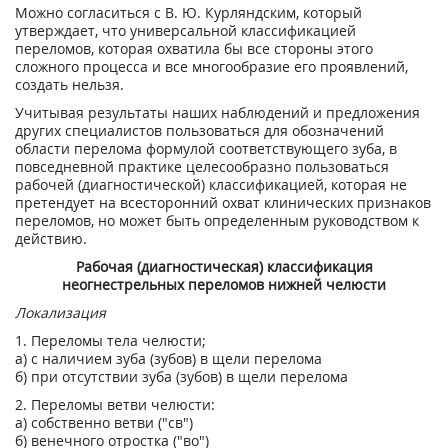
Можно согласиться с В. Ю. Курляндским, который
утверждает, что универсальной классификацией
переломов, которая охватила бы все стороны этого
сложного процесса и все многообразие его проявлений,
создать нельзя.
Учитывая результаты наших наблюдений и предложения
других специалистов пользоваться для обозначений
области перелома формулой соответствующего зуба, в
повседневной практике целесообразно пользоваться
рабочей (диагностической) классификацией, которая не
претендует на всесторонний охват клинических признаков
переломов, но может быть определенным руководством к
действию.
Рабочая (диагностическая) классификация
неогнестрельных переломов нижней челюсти
Локализация
1. Переломы тела челюсти;
а) с наличием зуба (зубов) в щели перелома
б) при отсутствии зуба (зубов) в щели перелома
2. Переломы ветви челюсти:
а) собственно ветви ("св")
б) венечного отростка ("во")