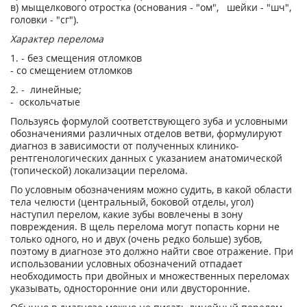
в) мыщелкового отростка (основания - "ом", шейки - "шч",
головки - "сг").
Характер перелома
1. - без смещения отломков
- со смещением отломков
2. - линейные;
- оскольчатые
Пользуясь формулой соответствующего зуба и условными
обозначениями различных отделов ветви, формулируют
диагноз в зависимости от полученных клинико-
рентгенологических данных с указанием анатомической
(топической) локализации перелома.
По условным обозначениям можно судить, в какой области
тела челюсти (центральный, боковой отделы, угол)
наступил перелом, какие зубы вовлечены в зону
повреждения. В щель перелома могут попасть корни не
только одного, но и двух (очень редко больше) зубов,
поэтому в диагнозе это должно найти свое отражение. При
использовании условных обозначений отпадает
необходимость при двойных и множественных переломах
указывать, односторонние они или двусторонние.