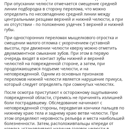
При опускании челюсти отмечается смещение средней
линии подбородка в сторону перелома, что можно
определить по несовпадению средней линии между
центральными резцами верхней и нижней челюсти, а при
их отсутствии - по положению уздечек 5 верхней и нижней
губы.
При односторонних переломах мыщелкового отростка и
смещении малого отломка с укорочением суставной
высоты, при движении челюсти кверху можно отметить
двухмоментное смыкание зубов. При этом в первую
очередь входят в контакт зубы нижней и верхней
челюстей на поврежденной стороне, а затем, при
продолжающемся подъеме челюсти, и на
неповрежденной. Одним из основных признаков
переломов нижней челюсти является нарушение прикуса,
который следует определять при сомкнутых челюстях.
После осмотра приступают к осторожному ощупыванию
поврежденной области, стремясь не причинять излишней
боли пострадавшему. Обследование начинают с
неповрежденной стороны, передвигая кончики пальцев по
нижнему краю тела и заднему краю ветви челюсти. При
этом определяют неровность рельефа и места наибольшей
болезненности. Затем, расположивпальцы кпереди от
козелка, устанавливают наличие головок челюсти в