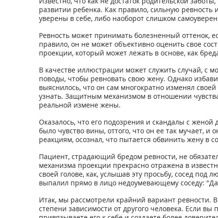
Известно, что как не достаток родительской заботы
развитии ребенка. Как правило, сильную ревность 
уверены в себе, либо наоборот слишком самоуверен
Ревность может принимать болезненный оттенок, ес
правило, он не может объективно оценить свое сос
проекции, который может лежать в основе, как бред
В качестве иллюстрации может служить случай, с мо
поводы, чтобы ревновать свою жену. Однако избавит
выяснилось, что он сам многократно изменял своей 
узнать. Защитным механизмом в отношении чувства с
реальной измене жены.
Оказалось, что его подозрения и скандалы с женой 
было чувство вины, оттого, что он ее так мучает, 
реакциям, осознал, что пытается обвинить жену в с
Пациент, страдающий бредом ревности, не обязател
механизма проекции прекрасно отражена в известном
своей голове, как, услышав эту просьбу, сосед под 
выпалил прямо в лицо недоумевающему соседу: "Да 
Итак, мы рассмотрели крайний вариант ревности. В
степени зависимости от другого человека. Если вы 
привязываете его к себе и создаете более доверит