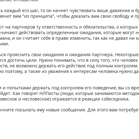
ь каждый его шаг, то он начнет чувствовать ваше давление и б
менит вам "из принципа", чтобы доказать вам свою свободу и п
 на партнеров ту ответственность и обязательства, о которых
чинают действовать определенные ожидания, которые могут не 
а, и он считает себя в праве изменить, так как не давал ни ка
ыми.
ься прояснить свои ожидания и ожидания партнера. Некоторы
ся достичь цели. Нужно понимать, что в силу того, что человек
ств, не возможно держать его действия под полным контролем. 
о поэтому, а также из уважения к интересам человека нужно да
и и попытками держать под контролем его поведение, вы со в
с уйдет. Как говорят НЛПисты (люди, которые занимаются методо
овесное и несловесное) отражается в реакции собеседника.
начните посылать ему новые сообщения. Для этого вам потребу