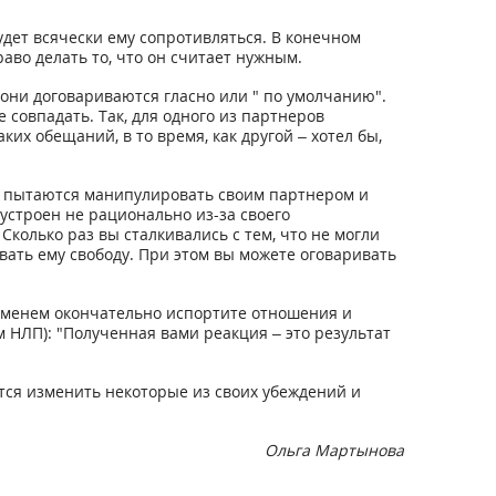
удет всячески ему сопротивляться. В конечном
раво делать то, что он считает нужным.
 они договариваются гласно или " по умолчанию".
совпадать. Так, для одного из партнеров
ких обещаний, в то время, как другой – хотел бы,
е пытаются манипулировать своим партнером и
 устроен не рационально из-за своего
Сколько раз вы сталкивались с тем, что не могли
вать ему свободу. При этом вы можете оговаривать
ременем окончательно испортите отношения и
м НЛП): "Полученная вами реакция – это результат
ется изменить некоторые из своих убеждений и
Ольга Мартынова