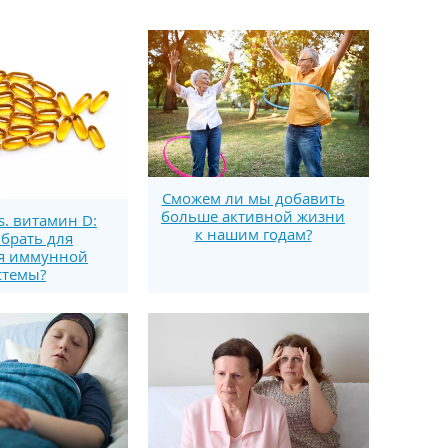
Сможем ли мы добавить
больше активной жизни
s. витамин D:
к нашим годам?
брать для
я иммунной
стемы?