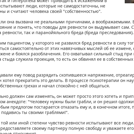
, так и гиперопека может приводить к искажениям в
испытывают люди, которые не самодостаточны, не
ны и считают человека своей "собственностью".
ли она вызвана не реальными причинами, а воображаемыми. Есл
тояние и понять, что поводы для ревности он выдумывает сам.
а ревности, так и паранойяльного бреда (бреда преследования).
им пациентом, у которого не развился бред ревности в силу то
ься самостоятельно от этих навязчивых мыслей об ее измене, 
жене и боялся разоблачения. Его охватывал сильный стыд при м
тыда служила проекция, то есть он обвинял ее в собственных г
давали ему повод разрядить скопившееся напряжение, отреагир
и он хотел прекратить это делать. В процессе психотерапии он
обственных грехах и начал спокойно с ней общаться.
ьно должен сам изменять, он может просто этого хотеть и прип
 анекдоте: "Человеку нужны были грабли, и он решил одолжить 
любым предлогом постарается отказать ему и, в конечном итоге,
подавись ты своими граблями!".
 той или иной степени чувство ревности испытывают все люди. 
предоставляете своему партнеру полную свободу и уважаете ег
ельные отношения.