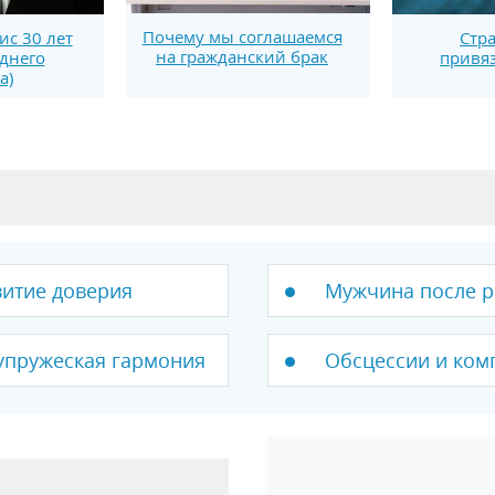
Почему мы соглашаемся
ис 30 лет
Стра
на гражданский брак
еднего
привя
а)
итие доверия
Мужчина после р
упружеская гармония
Обсцессии и комп