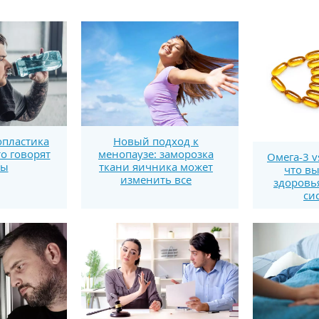
пластика
Новый подход к
то говорят
менопаузе: заморозка
Омега-3 v
ты
ткани яичника может
что вы
изменить все
здоровь
си