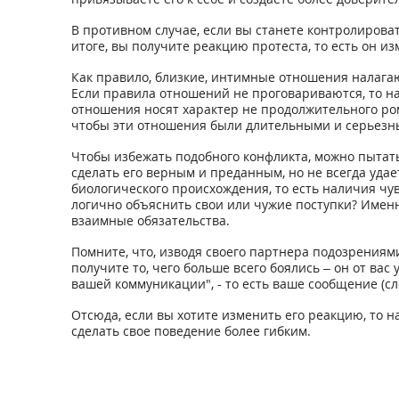
В противном случае, если вы станете контролироват
итоге, вы получите реакцию протеста, то есть он из
Как правило, близкие, интимные отношения налагают
Если правила отношений не проговариваются, то на
отношения носят характер не продолжительного роман
чтобы эти отношения были длительными и серьезн
Чтобы избежать подобного конфликта, можно пытат
сделать его верным и преданным, но не всегда удает
биологического происхождения, то есть наличия чув
логично объяснить свои или чужие поступки? Именн
взаимные обязательства.
Помните, что, изводя своего партнера подозрениям
получите то, чего больше всего боялись – он от ва
вашей коммуникации", - то есть ваше сообщение (сл
Отсюда, если вы хотите изменить его реакцию, то 
сделать свое поведение более гибким.