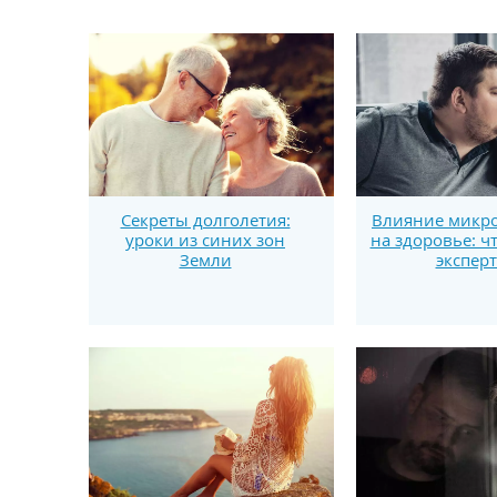
Секреты долголетия:
Влияние микро
уроки из синих зон
на здоровье: ч
Земли
экспер