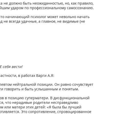
а не должно быть неожиданностью, но, как правило,
ейшим ударом по профессиональному самосознанию.
 что начинающий психолог может невольно начать
 не всегда удачные, а главное, не видимые (не
 себя вести!
стности, в работах Варги А.Я:
певтом нейтральной позиции. Он равно сочувствует
сти говорить и быть услышанным и понятым.
ов в позицию суперматери. В дисфункциональной
тся, что нерадивые родители несправедливо
м или матери этих детей: «Я была бы лучшей
ротивляется. Это сопротивление, спровоцированное