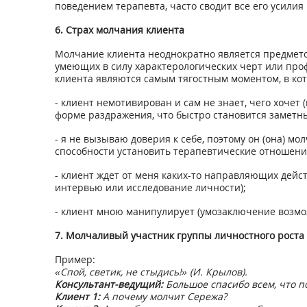
поведением терапевта, часто сводит все его усилия
6. Страх молчания клиента
Молчание клиента неоднократно является предмето
умеющих в силу характерологических черт или про
клиента являются самым тягостным моментом, в ко
- клиент немотивирован и сам не знает, чего хочет
форме раздражения, что быстро становится заметн
- я не вызываю доверия к себе, поэтому он (она) м
способности установить терапевтические отношени
- клиент ждет от меня каких-то направляющих дейс
интервью или исследование личности);
- клиент мною манипулирует (умозаключение возмо
7. Молчаливый участник группы личностного роста
Пример:
«Спой, светик, не стыдись!» (И. Крылов).
Консультант-ведущий:
Большое спасибо всем, что п
Клиент 1:
А почему молчит Сережа?