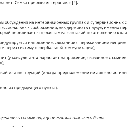
 на нет. Семья прерывает терапию» [2].
м обсуждения на интервизионных группах и супервизионных с
фессиональных соображений, «выдерживать паузу», именно пе
торый переживается целая гамма фантазий по отношению к кли
 (индуцируется напряжение, связанное с переживанием непринят
ым через систему невербальной коммуникации);
олчит (у консультанта нарастает напряжение, связанное с сомн
я);
твий или инструкций (иногда предположение не лишено истинн
жно из предыдущего пункта).
оделились своими ощущениями, как нам здесь было!