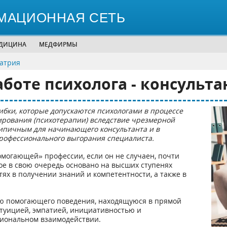
МАЦИОННАЯ СЕТЬ
ЕДИЦИНА
МЕДФИРМЫ
иатрия
боте психолога - консульта
бки, которые допускаются психологами в процессе
ирования (психотерапии) вследствие чрезмерной
типичным для начинающего консультанта и в
офессионального выгорания специалиста.
омогающей» профессии, если он не случаен, почти
ое в свою очередь основано на высших ступенях
х в получении знаний и компетентности, а также в
 помогающего поведения, находящуюся в прямой
туицией, эмпатией, инициативностью и
сиональном взаимодействии.