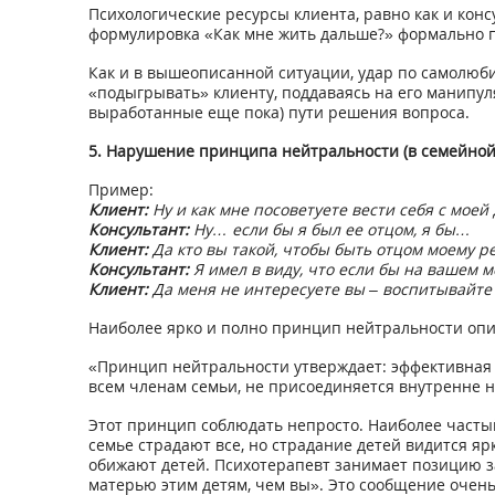
Психологические ресурсы клиента, равно как и кон
формулировка «Как мне жить дальше?» формально 
Как и в вышеописанной ситуации, удар по самолюб
«подыгрывать» клиенту, поддаваясь на его манипуля
выработанные еще пока) пути решения вопроса.
5. Нарушение принципа нейтральности (в семейной
Пример:
Клиент:
Ну и как мне посоветуете вести себя с моей
Консультант:
Ну… если бы я был ее отцом, я бы…
Клиент:
Да кто вы такой, чтобы быть отцом моему реб
Консультант:
Я имел в виду, что если бы на вашем 
Клиент:
Да меня не интересуете вы – воспитывайте с
Наиболее ярко и полно принцип нейтральности описа
«Принцип нейтральности утверждает: эффективная 
всем членам семьи, не присоединяется внутренне 
Этот принцип соблюдать непросто. Наиболее част
семье страдают все, но страдание детей видится я
обижают детей. Психотерапевт занимает позицию з
матерью этим детям, чем вы». Это сообщение очень