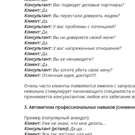
Консультант:
Вас подводят деловые партнеры?
Клиент:
Да.
Консультант:
Вы перестали доверять людям?
Клиент:
Да.
Консультант:
У вас проблемы с потенцией?
Клиент:
Да.
Консультант:
Вы не доверяете своей жене?
Клиент:
Да.
Консультант:
У вас напряженные отношения?
Клиент:
Да.
Консультант:
Вы ее ненавидите?
Клиент:
Да.
Консультант:
Вы хотите убить свою жену?
Клиент:
Отличная идея, доктор!!!!!
Очень часто клиенты появляются именно с запросом
невольно стимулирует начинающего специалиста на 
принимается консультантом: любое его забегание в
3. Автоматизм профессиональных навыков (снижени
Пример (популярный анекдот):
Клиент:
Уже не знаю, что мне делать…
Консультант (устало):
Да-да…
Клиент:
Все так достало, сил нет…