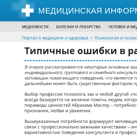
МЕДИЦИНСКАЯ ИНФОР
МЕДНОВОСТИ
БОЛЕЗНИ И ЛЕКАРСТВА
ЧЕЛОВЕК И М
Портал о медицине и здоровье
Психология и псих
Типичные ошибки в ра
В очерке рассматриваются некоторые основные оши
индивидуального, группового и семейного консульт
мотивации помогающего поведения, что является 
дальнейшем может быть существенным фактором пр
Выбор профессии психолога, как и любой другой «п
всегда базируется на желании помочь людям, котор
пирамиды ценностей Абрахама Маслоу – потребностя
признании, любви и уважении.
Вышеуказанные потребности формируют мотивацию
связи с профессионально важными качествами – ин
вариативностью поведения консультанта в профес