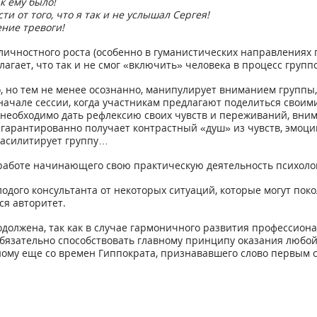
к ему было!
 от того, что я так и не услышал Сергея!
ние тревоги!
ичностного роста (особенно в гуманистических направлениях 
агает, что так и не смог «включить» человека в процесс групп
о, но тем не менее осознанно, манипулирует вниманием группы
 начале сессии, когда участникам предлагают поделиться свои
 необходимо дать рефлексию своих чувств и переживаний, вни
 гарантированно получает контрастный «душ» из чувств, эмоц
 фасилитирует группу…
боте начинающего свою практическую деятельность психолога 
одого консультанта от некоторых ситуаций, которые могут по
я авторитет.
одолжена, так как в случае гармоничного развития профессио
бязательно способствовать главному принципу оказания любой
ому еще со времен Гиппократа, признававшего слово первым с