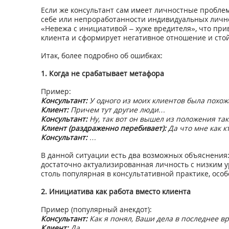
Если же консультант сам имеет личностные проблем
себе или непроработанности индивидуальных лично
«Невежа с инициативой – хуже вредителя», что при
клиента и сформирует негативное отношение и ст
Итак, более подробно об ошибках:
1. Когда не срабатывает метафора
Пример:
Консультант:
У одного из моих клиентов была похо
Клиент:
Причем тут другие люди…
Консультант:
Ну, так вот он вышел из положения т
Клиент (раздраженно перебивает):
Да что мне как к
Консультант:
…
В данной ситуации есть два возможных объяснения:
достаточно актуализированная личность с низким 
столь популярная в консультативной практике, осо
2. Инициатива как работа вместо клиента
Пример (популярный анекдот):
Консультант:
Как я понял, Ваши дела в последнее вр
Клиент:
Да.