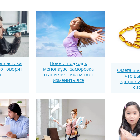
пластика
Новый подход к
то говорят
менопаузе: заморозка
Омега-3 v
ты
ткани яичника может
что вы
изменить все
здоровь
си