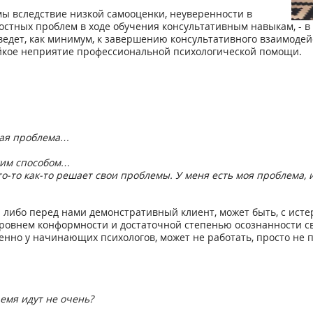
ы вследствие низкой самооценки, неуверенности в
стных проблем в ходе обучения консультативным навыкам, - в
ведет, как минимум, к завершению консультативного взаимодейс
ойкое неприятие профессиональной психологической помощи.
жая проблема…
аким способом…
то-то как-то решает свои проблемы. У меня есть моя проблема,
 либо перед нами демонстративный клиент, может быть, с исте
уровнем конформности и достаточной степенью осознанности св
бенно у начинающих психологов, может не работать, просто не
емя идут не очень?