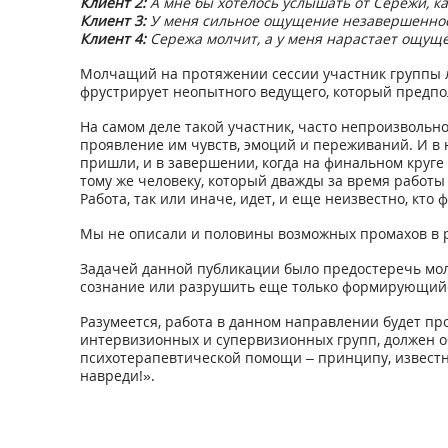
Клиент 2:
А мне бы хотелось услышать от Сережи, ка
Клиент 3:
У меня сильное ощущение незавершенности
Клиент 4:
Сережа молчит, а у меня нарастает ощуще
Молчащий на протяжении сессии участник группы л
фрустрирует неопытного ведущего, который предпол
На самом деле такой участник, часто непроизвольн
проявление им чувств, эмоций и переживаний. И в
пришли, и в завершении, когда на финальном круге
тому же человеку, который дважды за время работы
Работа, так или иначе, идет, и еще неизвестно, кто
Мы не описали и половины возможных промахов в ра
Задачей данной публикации было предостеречь мол
сознание или разрушить еще только формирующийс
Разумеется, работа в данном направлении будет пр
интервизионных и супервизионных групп, должен о
психотерапевтической помощи – принципу, известн
навреди!».