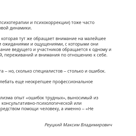
психотерапии и психокоррекции) тоже часто
овой динамики.
, которая тут же обращает внимание на малейшее
ми ожиданиями и ощущениями, с которыми они
мание ведущего и участников обращается к одному и
ий, переживаний и внимания по отношению к себе.
– но, сколько специалистов – столько и ошибок.
колебать еще неокрепшее профессиональное
нализма опыт «ошибок трудных», выносимый из
 консультативно-психологической или
редством помощи человеку, а именно – «Не
Реуцкий Максим Владимирович