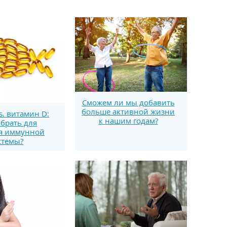
Сможем ли мы добавить
больше активной жизни
s. витамин D:
к нашим годам?
брать для
я иммунной
стемы?