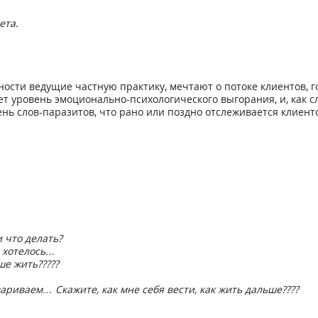
ета.
сти ведущие частную практику, мечтают о потоке клиентов, гот
ет уровень эмоционально-психологического выгорания, и, как с
ень слов-паразитов, что рано или поздно отслеживается клиен
 что делать?
м хотелось…
ше жить?????
ариваем… Скажите, как мне себя вести, как жить дальше????