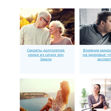
Секреты долголетия:
Влияние микро
уроки из синих зон
на здоровье: ч
Земли
экспер