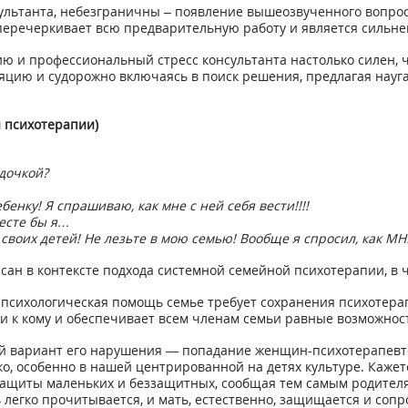
сультанта, небезграничны – появление вышеозвученного вопрос
перечеркивает всю предварительную работу и является сильн
ию и профессиональный стресс консультанта настолько силен,
цию и судорожно включаясь в поиск решения, предлагая наугад
 психотерапии)
 дочкой?
енку! Я спрашиваю, как мне с ней себя вести!!!!
месте бы я…
воих детей! Не лезьте в мою семью! Вообще я спросил, как МНЕ
н в контексте подхода системной семейной психотерапии, в ча
психологическая помощь семье требует сохранения психотера
ни к кому и обеспечивает всем членам семьи равные возможно
ый вариант его нарушения — попадание женщин-психотерапевт
рко, особенно в нашей центрированной на детях культуре. Каже
ащиты маленьких и беззащитных, сообщая тем самым родителя
 легко прочитывается, и мать, естественно, защищается и соп