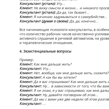
Консультант (устало):
Угу…
Клиент:
Не вижу смысла в жизни… и никакого просв
Консультант (устало):
Да-да, так бывает…
Клиент:
Я начинаю задумываться о самоубийстве…
Консультант (думая о своем):
Да, да, конечно…
Все начинающие психологи-консультанты, в особенно
что количество рабочих часов качественно усилива
активного слушания в речевой автоматизм, на уров
и терапевтические отношения.
4. Экзистенциальные вопросы
Пример:
Клиент:
Как мне дальше жить?
Консультант:
Угу…
Клиент:
Нет, вообще, как мне дальше жить, скажите?
Консультант:
А как бы вы хотели?
Клиент:
Да я вас спрашиваю! Как мне дальше жить и
Консультант:
Ну… в зависимости от того, что бы ва
Клиент:
Я не знаю, я у вас спрашиваю, как мне даль
Консультант:
Ну, давайте поговорим об этом…
Клиент:
Да мы с вами уже две недели об этом разгов
Консультант:
…