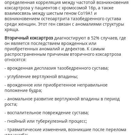
определенная корреляция между частотой возникновения
коксартроза у пациентов с хромосомой 16р, а также
взаимосвязь между шестым геном Co19A1 и
возникновением остеоартрита тазобедренного сустава
среди женщин. Этот ген связан с аномалиями структуры
хряща.
Вторичный коксартроз
диагностируют в 52% случаев, где
он является последствием врожденных или
приобретенных аномалий и дефектов. К самым
распространенным причинам вторичного коксартроза
относятся:
- врожденная дисплазия тазобедренного сустава;
- углубление вертлужной впадины;
- врожденное или приобретенное неправильное
положение будра;
- аномальное развитие вертлужной впадины в период
роста;
- воспалительное повреждение сустава;
- гнойный или туберкулезный процесс;
- травматические изменения, возникшие после перелома
или ушиба;