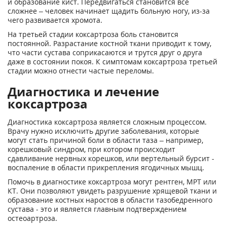
и образование кист. Передвигаться становится все
сложнее – человек начинает щадить больную ногу, из-за
чего развивается хромота.
На третьей стадии коксартроза боль становится
постоянной. Разрастание костной ткани приводит к тому,
что части сустава соприкасаются и трутся друг о друга
даже в состоянии покоя. К симптомам коксартроза третьей
стадии можно отнести частые переломы.
Диагностика и лечение
коксартроза
Диагностика коксартроза является сложным процессом.
Врачу нужно исключить другие заболевания, которые
могут стать причиной боли в области таза – например,
корешковый синдром, при котором происходит
сдавливание нервных корешков, или вертельный бурсит -
воспаление в области прикрепления ягодичных мышц.
Помочь в диагностике коксартроза могут рентген, МРТ или
КТ. Они позволяют увидеть разрушение хрящевой ткани и
образование костных наростов в области тазобедренного
сустава - это и является главным подтверждением
остеоартроза.