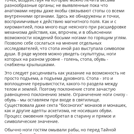
разнообразные органы; не выявленные пока что
анатомами нервы даже якобы связывают стопы со всеми
внутренними органами. Здесь же обнаружены и точки,
восприимчивые к действию магнитного поля. Как и с
хиромантией, пока много еще неясного при расшифровке
механизма действия, как, впрочем, и в объяснении
возможности хождений босыми ногами по горящим углям.
Позволю себе сослаться на мнение отдельных
исследователей, что стопа иной раз выступала символом
души. В ряде музеев можно увидеть скульптуры, ноги
которых на разном уровне - голень, стопа, обувь -
снабжены крылышками.
Это следует расценивать как указание на возможность не
просто подъема, а подъема духовного. Стопа - это и
воплощение прерывистости, какого-то раздела между
телом и землей. Поэтому поклонение стопе зачастую
равноценно поклонению земле. Ограничение ноги снизу -
обувь - мы оставляем при входе в святилище.
Существовала даже секта "босоногих" монахов и монашек,
как и другие адепты аскетизма, не носивших обуви.
Процесс омовения приобретал в старину и прямое и
символические значение.
Обычно ноги гостям омывали рабы, но перед Тайной