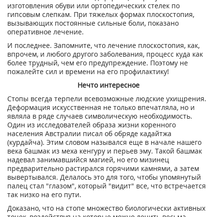
изготовления обуви или ортопедических стелек по
гипсовым слепкам. При тяжелых формах плоскостопия,
вызывающих постоянные сильные боли, показано
оперативное лечение.
И последнее. Запомните, что лечение плоскостопия, как,
впрочем, и любого другого заболевания, процесс куда как
более трудный, чем его предупреждение. Поэтому не
пожалейте сил и времени на его профилактику!
Нечто интересное
Стопы всегда терпели всевозможные людские ухищрения.
Деформация искусственная не только впечатляла, но и
являла в ряде случаев символическую необходимость.
Один из исследователей образа жизни коренного
населения Австралии писал об обряде кадайтжа
(курдайча). Этим словом назывался еще в начале нашего
века башмак из меха кенгуру и перьев эму. Такой башмак
надевал занимавшийся магией, но его мизинец
предварительно растирался горячими камнями, а затем
вывертывался. Делалось это для того, чтобы упомянутый
палец стал "глазом", который "видит" все, что встречается
так низко на его пути.
Доказано, что на стопе множество биологически активных
точек, воздействуя на которые можно лечить весьма