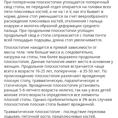
При поперечном плоскостопии уплощается поперечный
свод стопы, ее передний отдел опирается на головки всех
пяти плюсневых костей, а не на I и V, как это бывает в
норме, длина стоп уменьшается за счет веерообразного
расхождения плюсневых костей, отклонения I пальца
кнаружи и молотко-образной деформации среднего
пальца. При продольном плоскостопии уплощен
продольный свод и стопа соприкасается с полом почти
всей площадью подошвы, длина стоп увеличивается.
Плоскостопие находится в прямой зависимости от
массы тела: чем больше масса и, следовательно,
нагрузка на стопы, тем более выражено продольное
плоскостопие. Данная патология имеет место в основном у
женщин. Продольное плоскостопие встречается чаще
всего в возрасте 16-25 лет, поперечное - в 35-50 лет. По
происхождению плоскостопия различают врожденную
плоскую стопу, травматическую, паралитическую и
статическую. Врожденное плоскостопие установить
раньше 5-6-летнего возраста нелегко, так как у всех детей
моложе этого возраста определяются все элементы
плоской стопы. Однако приблизительно в 3% всех случаев
плоскостопия плоская стопа бывает врожденной.
Травматическое плоскостопие - последствие перелома
лодыжек, пяточной кости, предплюсневых костей.