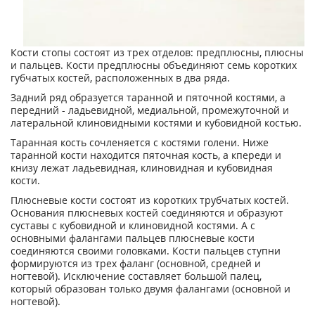
Кости стопы состоят из трех отделов: предплюсны, плюсны
и пальцев. Кости предплюсны объединяют семь коротких
губчатых костей, расположенных в два ряда.
Задний ряд образуется таранной и пяточной костями, а
передний - ладьевидной, медиальной, промежуточной и
латеральной клиновидными костями и кубовидной костью.
Таранная кость сочленяется с костями голени. Ниже
таранной кости находится пяточная кость, а кпереди и
книзу лежат ладьевидная, клиновидная и кубовидная
кости.
Плюсневые кости состоят из коротких трубчатых костей.
Основания плюсневых костей соединяются и образуют
суставы с кубовидной и клиновидной костями. А с
основными фалангами пальцев плюсневые кости
соединяются своими головками. Кости пальцев ступни
формируются из трех фаланг (основной, средней и
ногтевой). Исключение составляет большой палец,
который образован только двумя фалангами (основной и
ногтевой).