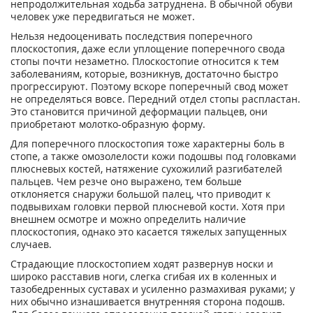
непродолжительная ходьба затруднена. В обычной обуви
человек уже передвигаться не может.
Нельзя недооценивать последствия поперечного
плоскостопия, даже если уплощение поперечного свода
стопы почти незаметно. Плоскостопие относится к тем
заболеваниям, которые, возникнув, достаточно быстро
прогрессируют. Поэтому вскоре поперечный свод может
не определяться вовсе. Передний отдел стопы распластан.
Это становится причиной деформации пальцев, они
приобретают молотко-образную форму.
Для поперечного плоскостопия тоже характерны боль в
стопе, а также омозолелости кожи подошвы под головками
плюсневых костей, натяжение сухожилий разгибателей
пальцев. Чем резче оно выражено, тем больше
отклоняется снаружи большой палец, что приводит к
подвывихам головки первой плюсневой кости. Хотя при
внешнем осмотре и можно определить наличие
плоскостопия, однако это касается тяжелых запущенных
случаев.
Страдающие плоскостопием ходят развернув носки и
широко расставив ноги, слегка сгибая их в коленных и
тазобедренных суставах и усиленно размахивая руками; у
них обычно изнашивается внутренняя сторона подошв.