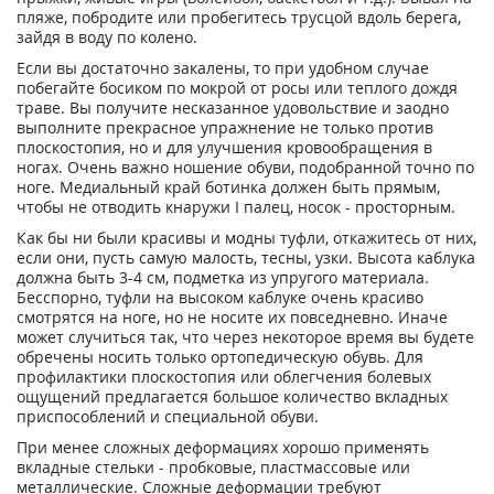
пляже, побродите или пробегитесь трусцой вдоль берега,
зайдя в воду по колено.
Если вы достаточно закалены, то при удобном случае
побегайте босиком по мокрой от росы или теплого дождя
траве. Вы получите несказанное удовольствие и заодно
выполните прекрасное упражнение не только против
плоскостопия, но и для улучшения кровообращения в
ногах. Очень важно ношение обуви, подобранной точно по
ноге. Медиальный край ботинка должен быть прямым,
чтобы не отводить кнаружи I палец, носок - просторным.
Как бы ни были красивы и модны туфли, откажитесь от них,
если они, пусть самую малость, тесны, узки. Высота каблука
должна быть 3-4 см, подметка из упругого материала.
Бесспорно, туфли на высоком каблуке очень красиво
смотрятся на ноге, но не носите их повседневно. Иначе
может случиться так, что через некоторое время вы будете
обречены носить только ортопедическую обувь. Для
профилактики плоскостопия или облегчения болевых
ощущений предлагается большое количество вкладных
приспособлений и специальной обуви.
При менее сложных деформациях хорошо применять
вкладные стельки - пробковые, пластмассовые или
металлические. Сложные деформации требуют