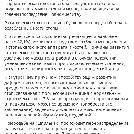
Паралитическая плоская стопа - результат паралича
подошвенных мышц стопы и мышц, начинающихся на
голени (последствие Полиомиелита).
Рахитическое плоскостопие обусловлено нагрузкой тела на
ослабленные кости стопы.
Статическое плоскостопие (встречающееся наиболее
часто 82,1%) возникает вследствие слабости мышц голени
и стопы, связочного аппарата и костей. Причины развития
статического плоскостопия могут быть различны -
увеличение массы тела, работа в стоячем положении,
уменьшение силы мышц при физиологическом старении,
отсутствие тренировки у лиц сидячих профессий и т. д.
К внутренним причинам, способствующим развитию
деформаций стоп, относится также наследственное
предрасположение, к внешним причинам - перегрузка
стоп, связанная с профессией (женщина с нормальным
строением стопы, 7-8 часов проводящая за прилавком или
в ткацком цехе, может со временем приобрести это
заболевание), ведением домашнего хозяйства, ношение
нерациональной обуви (узкой, неудобной).
При ходьбе на "шпильках" происходит перераспределение
нагрузки: с пятки она перемещается на область
поперечного свода, который ее не выдерживает,