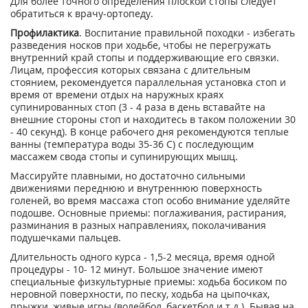
Для более точного определения плоской стопы следует
обратиться к врачу-ортопеду.
Профилактика
. Воспитание правильной походки - избегать
разведения носков при ходьбе, чтобы не перегружать
внутренний край стопы и поддерживающие его связки.
Лицам, профессия которых связана с длительным
стоянием, рекомендуется параллельная установка стоп и
время от времени отдых на наружных краях
супинированных стоп (3 - 4 раза в день вставайте на
внешние стороны стоп и находитесь в таком положении 30
- 40 секунд). В конце рабочего дня рекомендуются теплые
ванны (температура воды 35-36 С) с последующим
массажем свода стопы и супинирующих мышц.
Массируйте плавными, но достаточно сильными
движениями переднюю и внутреннюю поверхность
голеней, во время массажа стоп особо внимание уделяйте
подошве. Основные приемы: поглаживания, растирания,
разминания в разных направлениях, поколачивания
подушечками пальцев.
Длительность одного курса - 1,5-2 месяца, время одной
процедуры - 10- 12 минут. Большое значение имеют
специальные физкультурные приемы: ходьба босиком по
неровной поверхности, по песку, ходьба на цыпочках,
прыжки, живые игры (волейбол, баскетбол и т.д.). Бывая на