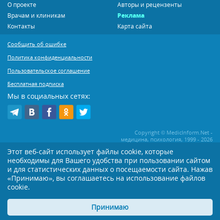
О проекте
Авторы и рецензенты
Врачам и клиникам
Реклама
Контакты
Карта сайта
Сообщить об ошибке
Политика конфиденциальности
Пользовательское соглашение
Бесплатная подписка
Мы в социальных сетях:
Copyright © MedicInform.Net -
медицина, психология, 1999 - 2026
Этот веб-сайт использует файлы cookie, которые
необходимы для Вашего удобства при пользовании сайтом
Копирование или иное распространение статей нашего сайта строго
воспрещается. Копирование раздела "Новости" допускается при наличии
и для статистических данных о посещаемости сайта. Нажав
активной открытой для поисковиков ссылки на MedicInform.Net
«Принимаю», вы соглашаетесь на использование файлов
cookie.
Материалы на сайте представлены в справочных целях. Редакция не всегда
разделяет мнение авторов опубликованных материалов. Перед
применением тех или иных рекомендаций настоятельно рекомендуется
Принимаю
посоветоваться с Вашим лечащим врачом!