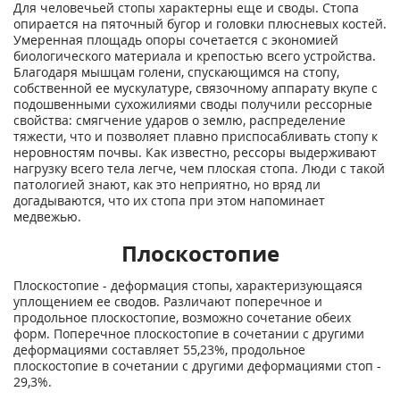
Для человечьей стопы характерны еще и своды. Стопа
опирается на пяточный бугор и головки плюсневых костей.
Умеренная площадь опоры сочетается с экономией
биологического материала и крепостью всего устройства.
Благодаря мышцам голени, спускающимся на стопу,
собственной ее мускулатуре, связочному аппарату вкупе с
подошвенными сухожилиями своды получили рессорные
свойства: смягчение ударов о землю, распределение
тяжести, что и позволяет плавно приспосабливать стопу к
неровностям почвы. Как известно, рессоры выдерживают
нагрузку всего тела легче, чем плоская стопа. Люди с такой
патологией знают, как это неприятно, но вряд ли
догадываются, что их стопа при этом напоминает
медвежью.
Плоскостопие
Плоскостопие - деформация стопы, характеризующаяся
уплощением ее сводов. Различают поперечное и
продольное плоскостопие, возможно сочетание обеих
форм. Поперечное плоскостопие в сочетании с другими
деформациями составляет 55,23%, продольное
плоскостопие в сочетании с другими деформациями стоп -
29,3%.