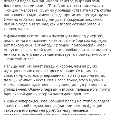
вечерей подобным занимался Христос, выражая этим
бесконечное смирение. "Пята", пятка - воспринималась
"концом" человека. Обычно у большинства эта часть стопы
направлена кзади. Именно сюда при испуге "уходит душа".
Именно этой частью ступни давят, сокрушая зло, змею,
именно сюда они же нас, как и всевозможных богов и
героев, жалят.
В фольклоре осетин пятки вывернуты вперед у чертей,
аналогично и в сказаниях некоторых сибирских народов.
Вот почему они "анти-поды" ("подос" по-гречески - нога).
Анчутки в славянской мифологии вообще пяток не имеют, у
них копыта, что явно свидетельствует о принадлежности к
"нечистой силе".
Пальцы ног, как знает каждый, короче, чем на руках.
Функционально с них и спросу меньше. Оставим на
совести Аристотеля утверждение, что те, у кого на ногах
пальцы кривые, - бесстыжи. Более точно, что у мужчин
форма пальцев удлиненная, а у женщин - укороченная и
уплощенная. Обычно первый и второй пальцы ноги почти
одинаковой длины, второй часто даже длиннее.
Лишь у новорожденного большой палец на стопе обладает
значительной подвижностью (напоминает по функции
таковой в это время на руке). Затем у человека
хватательная способность пальцев ноги утрачивается, а