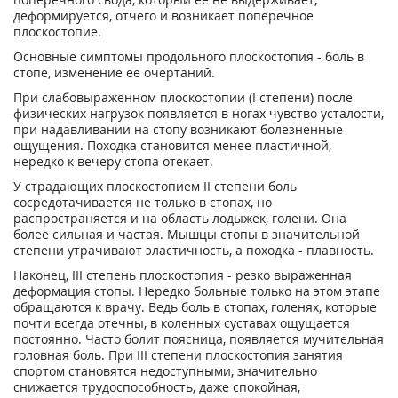
деформируется, отчего и возникает поперечное
плоскостопие.
Основные симптомы продольного плоскостопия - боль в
стопе, изменение ее очертаний.
При слабовыраженном плоскостопии (I степени) после
физических нагрузок появляется в ногах чувство усталости,
при надавливании на стопу возникают болезненные
ощущения. Походка становится менее пластичной,
нередко к вечеру стопа отекает.
У страдающих плоскостопием II степени боль
сосредотачивается не только в стопах, но
распространяется и на область лодыжек, голени. Она
более сильная и частая. Мышцы стопы в значительной
степени утрачивают эластичность, а походка - плавность.
Наконец, III степень плоскостопия - резко выраженная
деформация стопы. Нередко больные только на этом этапе
обращаются к врачу. Ведь боль в стопах, голенях, которые
почти всегда отечны, в коленных суставах ощущается
постоянно. Часто болит поясница, появляется мучительная
головная боль. При III степени плоскостопия занятия
спортом становятся недоступными, значительно
снижается трудоспособность, даже спокойная,